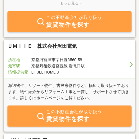
宮津市・舞鶴市・綾部市などの京都北部を中心としたエリアで、快
もっと見る
適で安全な住まいづくりを行っております。生活や趣味の幅を広
げ、家族の成長、それぞれの時代に合わせた家づくりを目指し、お
この不動産会社が取り扱う
客様一人一人に合った家づくりをご提案致します。家族みんながワ
賃貸物件を探す
クワクする家づくりのお手伝いをさせて頂けると幸せです。今後と
も格別のご支援、ご愛顧を賜りますよう、社員一同宜しくお願い致
します。
ＵＭＩＩＥ 株式会社沢田電気
所在地
京都府宮津市字日置3560-58
最寄駅
京都丹後鉄道宮豊線 岩滝口駅
情報提供元
LIFULL HOME'S
海辺物件、リゾート物件、古民家物件など、幅広く取り扱っており
ます。物件紹介からリフォーム工事と一貫し、サポートさせて頂き
ます。詳しくはホームページをご覧ください。
この不動産会社が取り扱う
賃貸物件を探す