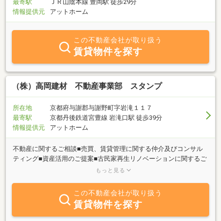
最寄駅
ＪＲ山陰本線 豊岡駅 徒歩29分
情報提供元
アットホーム
この不動産会社が取り扱う
賃貸物件を探す
（株）高岡建材 不動産事業部 スタンプ
所在地
京都府与謝郡与謝野町字岩滝１１７
最寄駅
京都丹後鉄道宮豊線 岩滝口駅 徒歩39分
情報提供元
アットホーム
不動産に関するご相談■売買、賃貸管理に関する仲介及びコンサル
ティング■資産活用のご提案■古民家再生リノベーションに関するご
相談建築士、司法書士などの専門家との豊富なネットワークを生か
もっと見る
し解決策を提案します。
この不動産会社が取り扱う
賃貸物件を探す