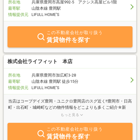
所在地
兵庫県豊岡市高屋992-5 アクシス高屋ビル1階
最寄駅
山陰本線 豊岡駅
情報提供元
LIFULL HOME'S
この不動産会社が取り扱う
賃貸物件を探す
株式会社ライフィット 本店
所在地
兵庫県豊岡市加広町3-28
最寄駅
山陰本線 豊岡駅 徒歩15分
情報提供元
LIFULL HOME'S
当店はコープデイズ豊岡・ユニクロ豊岡店のスグ近く!!豊岡市・日高
町・出石町・城崎町などの物件情報をどこよりも多くご紹介☆新
築・敷金礼金ゼロなど様々な物件を取り扱っておりますのでお気軽
もっと見る
にご相談下さい☆
この不動産会社が取り扱う
賃貸物件を探す