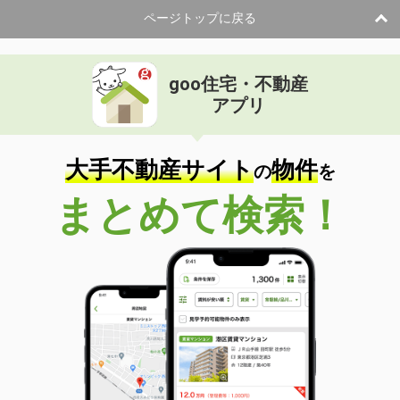
ページトップに戻る
goo住宅・不動産
アプリ
大手不動産サイト
物件
の
を
まとめて検索！