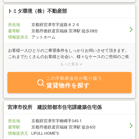
トミタ環境（株）不動産部
所在地
京都府宮津市字波路８２６
最寄駅
京都丹後鉄道宮福線 宮津駅 徒歩28分
情報提供元
アットホーム
お客様一人ひとりのご希望条件をしっかりお伺いさせて頂きます。
これまでたくさんのお客様と出会い、様々なケースのご売却のご依
頼を受け、実績を積み上げてきました。一期一会をモットーに全力
もっと見る
で取り組みます。経験豊富な専任の担当スタッフが親身になって対
応させて頂きますので、些細なことでもまずはご相談ください。
この不動産会社が取り扱う
賃貸物件を探す
宮津市役所 建設部都市住宅課建築住宅係
所在地
京都府宮津市字柳縄手345-1
最寄駅
京都丹後鉄道宮福線 宮津駅 徒歩6分
情報提供元
LIFULL HOME'S