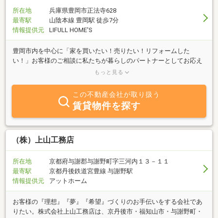
を吟味し、専門的な知見に基づくアドバイスをいたします。
所在地
兵庫県豊岡市正法寺628
最寄駅
山陰本線 豊岡駅 徒歩7分
情報提供元
LIFULL HOME'S
豊岡市内を中心に「家を買いたい！売りたい！リフォームした
い！」お客様のご相談に私たちが暮らしのパートナーとしてお応え
します。「ワクワクしながらお家を探せる」そんなお店作りを心が
もっと見る
けています。
この不動産会社が取り扱う
賃貸物件を探す
（株）上山工務店
所在地
京都府与謝郡与謝野町字三河内１３－１１
最寄駅
京都丹後鉄道宮豊線 与謝野駅
情報提供元
アットホーム
お客様の『理想』『夢』『希望』づくりのお手伝いをする会社であ
りたい。株式会社上山工務店は、京丹後市・福知山市・与謝野町・