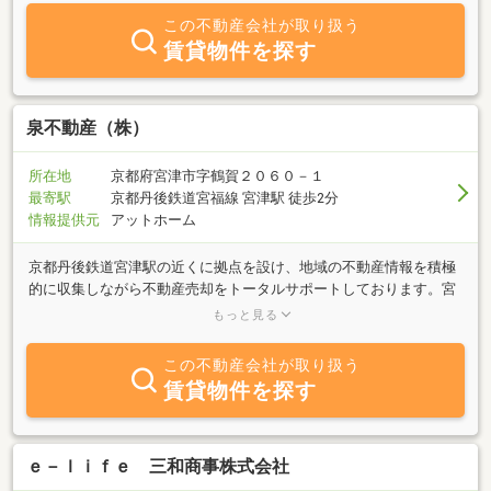
この不動産会社が取り扱う
賃貸物件を探す
泉不動産（株）
所在地
京都府宮津市字鶴賀２０６０－１
最寄駅
京都丹後鉄道宮福線 宮津駅 徒歩2分
情報提供元
アットホーム
京都丹後鉄道宮津駅の近くに拠点を設け、地域の不動産情報を積極
的に収集しながら不動産売却をトータルサポートしております。宮
津市内の土地や建物の売買に特化し、収益物件や別荘、居住用の建
もっと見る
物などにも幅広く対応するなかで、それぞれの状況やお客様のご要
望、市場の流れなどを踏まえた売却方法をご提案いたします。ま
この不動産会社が取り扱う
た、現地調査の結果を踏まえた査定や必要な手続きのお手伝いなど
賃貸物件を探す
にも対応中です。不動産を売却する際には、ご両親から土地と実家
を相続されたり、ご夫婦で共有されていた住居を離婚に伴って現金
化する必要性が出たりと、それぞれ異なるご事情があり、そのなか
で状況に即した臨機応変なサポート体制を整えられるよう、細やか
ｅ－ｌｉｆｅ 三和商事株式会社
にご相談を承ります。そして、より安心してお売りいただける方法