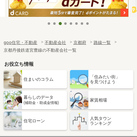
goo住宅・不動産
不動産会社
京都府
路線一覧
京都丹後鉄道宮豊線の不動産会社一覧
お役立ち情報
「住みたい街」
住まいのコラム
を見つけよう
暮らしのデータ
家賃相場
(補助金・助成金情報)
人気タウン
住宅ローン
ランキング