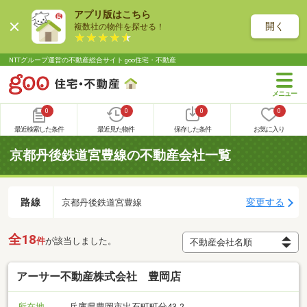
アプリ版はこちら
開く
複数社の物件を探せる！
NTTグループ運営の不動産総合サイト goo住宅・不動産
0
0
0
0
最近検索した条件
最近見た物件
保存した条件
お気に入り
京都丹後鉄道宮豊線の不動産会社一覧
路線
変更する
京都丹後鉄道宮豊線
全18
件
が該当しました。
アーサー不動産株式会社 豊岡店
所在地
兵庫県豊岡市出石町町分43-2