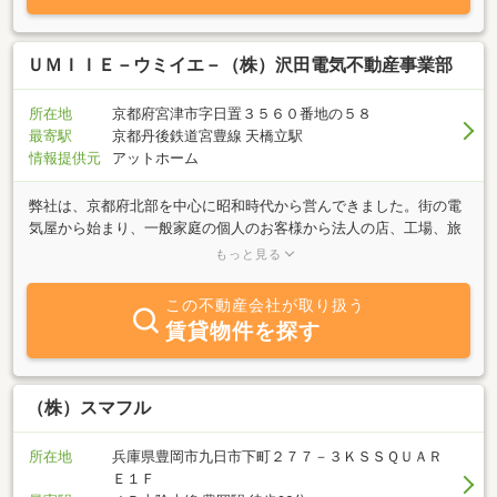
ＵＭＩＩＥ－ウミイエ－（株）沢田電気不動産事業部
所在地
京都府宮津市字日置３５６０番地の５８
最寄駅
京都丹後鉄道宮豊線 天橋立駅
情報提供元
アットホーム
弊社は、京都府北部を中心に昭和時代から営んできました。街の電
気屋から始まり、一般家庭の個人のお客様から法人の店、工場、旅
館など地域密着を心掛けておりました。そして今後もより多くのお
もっと見る
客様を大事に新たに不動産事業と連携のもと、一貫してサポートさ
せて頂きます。大手不動産仲介会社に勤め、都会から田舎のあらゆ
この不動産会社が取り扱う
る分野の不動産取引を経験後、地元に戻り、田舎の魅力を発信して
賃貸物件を探す
いきたいと思い、不動産事業部を立ち上げました。不動産からの出
会いを大切にさせて頂いております。宮津市の空き家バンク提携業
者、伊根町の空き家バンク提携業者に認定されており、移住者の移
住サポートや田舎暮らしのされたいお客様にワンストップサービス
（株）スマフル
でサポートさせて頂いております。地域の特性を知っているからこ
その物件の提案、まずはお気軽にご相談ください。
所在地
兵庫県豊岡市九日市下町２７７－３ＫＳＳＱＵＡＲ
Ｅ１Ｆ