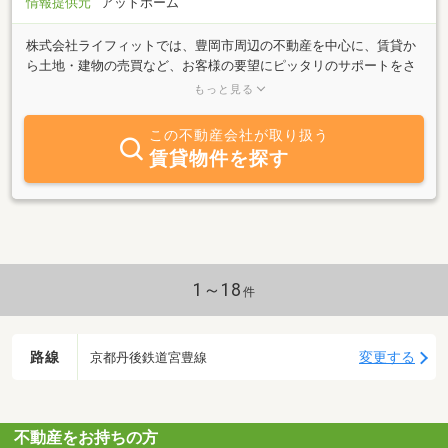
情報提供元
アットホーム
株式会社ライフィットでは、豊岡市周辺の不動産を中心に、賃貸か
ら土地・建物の売買など、お客様の要望にピッタリのサポートをさ
せて頂いております。特に賃貸に関する、様々な問題にも親身にな
もっと見る
ってアドバイス致します。弊社は豊岡市を中心に幅広く、様々なご
相談を承っておりますので、一般の賃貸、売買などの不動産物件だ
この不動産会社が取り扱う
け。不動産を通して地域のお客様とのコミュニケーションを大切に
賃貸物件を探す
し、お客様の夢を実現する為、お客様一人ひとりのライフスタイル
にあったプランを提供させていただきます。不動産を売買すること
は、一生に何度もないことだからこそ、わからないことが多いと思
います。そのようなお客様に安心と満足していただけるようプロ意
識をもって対応致しております。豊岡市周辺の賃貸アパート、不動
産なら是非一度、株式会社ライフィットへご相談下さい！
1～18
件
路線
変更する
京都丹後鉄道宮豊線
不動産をお持ちの方