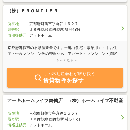
談・案内は、何回でも ” 無 料 ” です。
（株）ＦＲＯＮＴＩＥＲ
所在地
京都府舞鶴市字倉谷１６２７
最寄駅
ＪＲ舞鶴線 西舞鶴駅 徒歩18分
情報提供元
アットホーム
京都府舞鶴市の不動産業者です。土地（住宅・事業用）・中古住
宅・中古マンション等の売買から、アパート・マンション・貸家
（一戸建住宅）・月極駐車場などの賃貸物件まで、舞鶴を中心にし
もっと見る
たエリアでの不動産を取扱っております。売りたい・買いたい、又
は貸したい・借りたい等の具体的な御相談や、相続等に関連する不
この不動産会社が取り扱う
動産の御相談につきましては、御希望日時を事前に御知らせ下さ
賃貸物件を探す
い。尚、当社ホームページでは、月極駐車場等も掲載しておりま
す。御参照下さい。
アーキホームライフ舞鶴店 （株）ホームライフ不動産
所在地
京都府舞鶴市字倉谷１５５７
最寄駅
ＪＲ舞鶴線 西舞鶴駅 徒歩16分
情報提供元
アットホーム