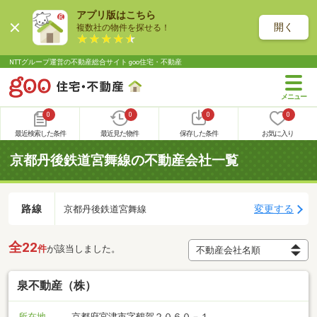
アプリ版はこちら
開く
複数社の物件を探せる！
NTTグループ運営の不動産総合サイト goo住宅・不動産
0
0
0
0
最近検索した条件
最近見た物件
保存した条件
お気に入り
京都丹後鉄道宮舞線の不動産会社一覧
路線
変更する
京都丹後鉄道宮舞線
全22
件
が該当しました。
泉不動産（株）
所在地
京都府宮津市字鶴賀２０６０－１