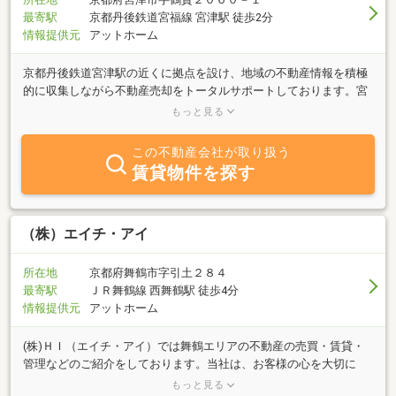
最寄駅
京都丹後鉄道宮福線 宮津駅 徒歩2分
情報提供元
アットホーム
京都丹後鉄道宮津駅の近くに拠点を設け、地域の不動産情報を積極
的に収集しながら不動産売却をトータルサポートしております。宮
津市内の土地や建物の売買に特化し、収益物件や別荘、居住用の建
もっと見る
物などにも幅広く対応するなかで、それぞれの状況やお客様のご要
望、市場の流れなどを踏まえた売却方法をご提案いたします。ま
この不動産会社が取り扱う
た、現地調査の結果を踏まえた査定や必要な手続きのお手伝いなど
賃貸物件を探す
にも対応中です。不動産を売却する際には、ご両親から土地と実家
を相続されたり、ご夫婦で共有されていた住居を離婚に伴って現金
化する必要性が出たりと、それぞれ異なるご事情があり、そのなか
で状況に即した臨機応変なサポート体制を整えられるよう、細やか
（株）エイチ・アイ
にご相談を承ります。そして、より安心してお売りいただける方法
を吟味し、専門的な知見に基づくアドバイスをいたします。
所在地
京都府舞鶴市字引土２８４
最寄駅
ＪＲ舞鶴線 西舞鶴駅 徒歩4分
情報提供元
アットホーム
(株)ＨＩ（エイチ・アイ）では舞鶴エリアの不動産の売買・賃貸・
管理などのご紹介をしております。当社は、お客様の心を大切に
し、お客様に喜んで頂ける物件提供を心がけております。「借りた
もっと見る