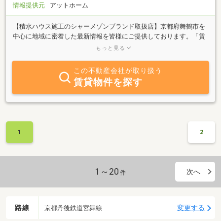
情報提供元
アットホーム
【積水ハウス施工のシャーメゾンブランド取扱店】京都府舞鶴市を
中心に地域に密着した最新情報を皆様にご提供しております。「賃
貸」「売買」「管理」はもちろん不動産に関する様々なご相談、ご
もっと見る
質問など何でもお問い合わせください。初めての一人暮らしから、
マイホーム購入まで、お客様と長くお付き合いできる不動産会社を
この不動産会社が取り扱う
目指しております。お部屋を初めて探される方、なかなか良い部屋
賃貸物件を探す
が見つからない方、当社にご相談ください。よりご希望に添えるよ
う努力いたしております。皆様のご来店、心よりお待ちしておりま
す。「家を借りる」 「家を買う」 「家を貸す」大切な住まいで
す。ご縁を大切にし、丁寧で信頼のおける対応を心掛け、お客様に
満足していただけるよう、精一杯サポートして参ります。
1
2
1～20
次へ
件
路線
変更する
京都丹後鉄道宮舞線