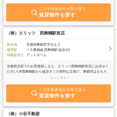
い」、「買いたい」方、「貸したい」、「売りたい」方のサポート
を全力でさせて頂きます。不動産に関するご希望、ご質問は何でも
この不動産会社が取り扱う
ご相談下さい。ぜひ一度、当社へお気軽にお問い合わせ又はお越し
賃貸物件を探す
下さい。
（株）エリッツ 西舞鶴駅前店
所在地
京都府舞鶴市字引土３
最寄駅
ＪＲ舞鶴線 西舞鶴駅 徒歩2分
情報提供元
アットホーム
京都府北部でのお部屋探しなら、エリッツ西舞鶴駅前店にお任せく
ださい!JR西舞鶴駅から徒歩すぐの便利な立地で、舞鶴市はもちろ
ん、福知山市、綾部市、京丹後市、宮津市、与謝郡などの北部地域
もっと見る
広いエリアでのお部屋探しが可能です。舞鶴高専の学生様や、海上
自衛隊などの社会人様での一人暮らし向けの単身物件から新婚様、
この不動産会社が取り扱う
ファミリー様でお住まいの広い間取りの物件まで多数お取り扱いご
賃貸物件を探す
ざいます。法人様の社宅などもお探し可能です。学校・スーパー・
病院など生活環境も踏まえて丁寧にご提案するので、初めての舞鶴
暮らしでも安心。「新築物件に住みたい!」「ペットと一緒に暮らし
たい!」「駐車場は絶対に2台必要!」等々、お客様一人ひとりお探し
（株）小谷不動産