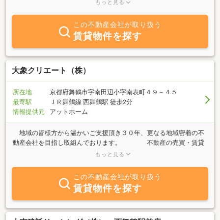
「借りたい」不動産に関するご質問は何でもお気軽にご相談下さ
もっと見る
い。豊富な情報力でお客様の希望に合わせたご提案をさせて頂きま
す。舞鶴エリアの不動産・賃貸・売買・管理・土地のことなら住建
この不動産会社が取り扱う
ネットへお任せ下さい！！
賃貸物件を探す
大象クリエート（株）
所在地
京都府舞鶴市字南田辺小字南表町４９－４５
最寄駅
ＪＲ舞鶴線 西舞鶴駅 徒歩2分
情報提供元
アットホーム
地域の皆様方から温かいご支援頂き３０年、更なる地域密着の不
動産会社を目指し取組んでおります。 不動産の売買・賃貸
はもちろんの事、相続相談・遊休不動産の有効活用等においても、
もっと見る
豊富な経験・実績等がございます。 様々な不動産についてのお
困りごと・ご用命等は、是非とも大象クリエート（株）にご依頼下
この不動産会社が取り扱う
さい。 ご相談等は無料・秘密厳守ですので、お気軽にお問い合
賃貸物件を探す
わせ下さいませ。