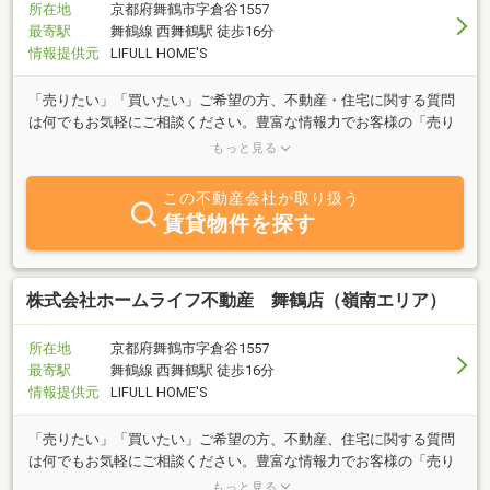
所在地
京都府舞鶴市字倉谷1557
最寄駅
舞鶴線 西舞鶴駅 徒歩16分
情報提供元
LIFULL HOME'S
「売りたい」「買いたい」ご希望の方、不動産・住宅に関する質問
は何でもお気軽にご相談ください。豊富な情報力でお客様の「売り
たい」「買いたい」の希望に合わせたスピーディーな対応をこころ
もっと見る
がけております。
この不動産会社が取り扱う
賃貸物件を探す
株式会社ホームライフ不動産 舞鶴店（嶺南エリア）
所在地
京都府舞鶴市字倉谷1557
最寄駅
舞鶴線 西舞鶴駅 徒歩16分
情報提供元
LIFULL HOME'S
「売りたい」「買いたい」ご希望の方、不動産、住宅に関する質問
は何でもお気軽にご相談ください。豊富な情報力でお客様の「売り
たい」「買いたい」の希望に合わせたスピーディーな対応をこころ
もっと見る