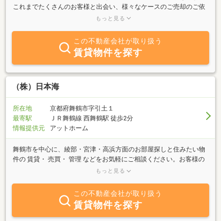
これまでたくさんのお客様と出会い、様々なケースのご売却のご依
頼を受け、実績を積み上げてきました。一期一会をモットーに全力
もっと見る
で取り組みます。経験豊富な専任の担当スタッフが親身になって対
応させて頂きますので、些細なことでもまずはご相談ください。
この不動産会社が取り扱う
賃貸物件を探す
（株）日本海
所在地
京都府舞鶴市字引土１
最寄駅
ＪＲ舞鶴線 西舞鶴駅 徒歩2分
情報提供元
アットホーム
舞鶴市を中心に、綾部・宮津・高浜方面のお部屋探しと住みたい物
件の 賃貸・ 売買・ 管理 などをお気軽にご相談ください。お客様の
ライフスタイルに合わせた「借りたい」「貸したい」 敷金・礼金 ゼ
もっと見る
ロ円、ペット対応のお部屋もあります。「売りたい」 物件を スピー
ト感で、 「買いたい」 物件が豊富にあります。親切・丁寧・真心こ
この不動産会社が取り扱う
めてサポート、お客様に御満足していただけるように御希望に併せ
賃貸物件を探す
たスピーディな対応を心掛けております。不動産のことならどんな
ことでも、賃貸・売買・仲介・管理など ・・・ もちろん 相