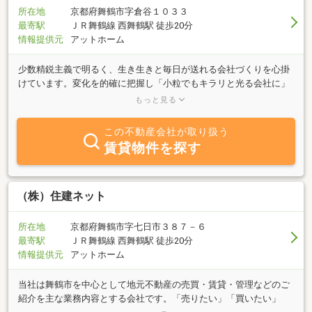
所在地
京都府舞鶴市字倉谷１０３３
最寄駅
ＪＲ舞鶴線 西舞鶴駅 徒歩20分
情報提供元
アットホーム
少数精鋭主義で明るく、生き生きと毎日が送れる会社づくりを心掛
けています。変化を的確に把握し「小粒でもキラリと光る会社に」
のスローガンのもと創業以来、団結し着実に地域に根をおろしてい
もっと見る
ます。信頼できる確かな情報を提供いたします。不動産に関する事
でしたら何なりと御相談ください。
この不動産会社が取り扱う
賃貸物件を探す
（株）住建ネット
所在地
京都府舞鶴市字七日市３８７－６
最寄駅
ＪＲ舞鶴線 西舞鶴駅 徒歩20分
情報提供元
アットホーム
当社は舞鶴市を中心として地元不動産の売買・賃貸・管理などのご
紹介を主な業務内容とする会社です。「売りたい」「買いたい」