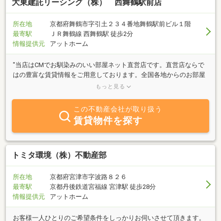
大東建託リーシング（株） 西舞鶴駅前店
所在地
京都府舞鶴市字引土２３４番地舞鶴駅前ビル１階
最寄駅
ＪＲ舞鶴線 西舞鶴駅 徒歩2分
情報提供元
アットホーム
"当店はCMでお馴染みのいい部屋ネット直営店です。直営店ならで
はの豊富な賃貸情報をご用意しております。全国各地からのお部屋
探し（オンラインでのご案内も可能）お急ぎの引越、現地ご案内も
もっと見る
対応可能です！学生様、新婚様、ご転勤の法人様、ペット可物件な
どお客様の様々なニーズにお応え致します。親切、丁寧をモットー
この不動産会社が取り扱う
に納得のいくお部屋をお探しします！！
賃貸物件を探す
トミタ環境（株）不動産部
所在地
京都府宮津市字波路８２６
最寄駅
京都丹後鉄道宮福線 宮津駅 徒歩28分
情報提供元
アットホーム
お客様一人ひとりのご希望条件をしっかりお伺いさせて頂きます。