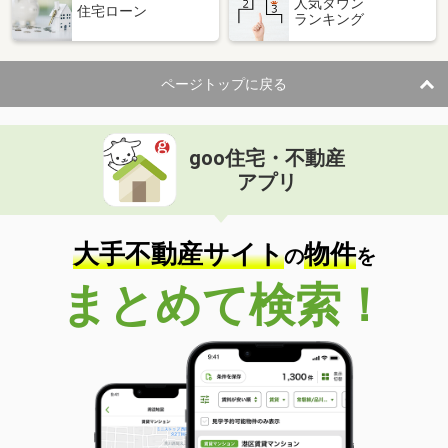
人気タウン
住宅ローン
ランキング
ページトップに戻る
goo住宅・不動産
アプリ
大手不動産サイト
物件
の
を
まとめて検索！