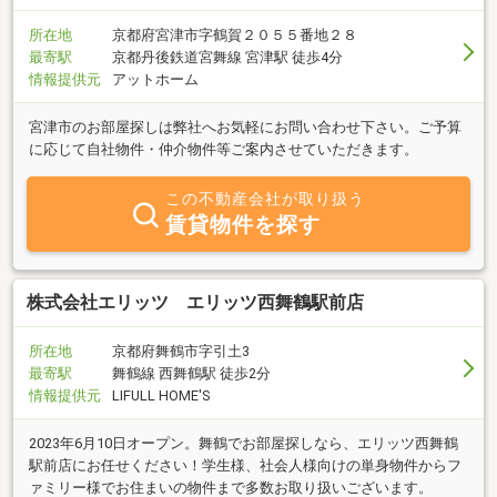
の条件は様々かと思います。お客様のご要望に寄り添って「ここに
してよかった」と思える住まい探しを全力でお手伝いします。遠方
所在地
京都府宮津市字鶴賀２０５５番地２８
にお住まいでご来店が難しい方でも問題ありません。オンラインで
最寄駅
京都丹後鉄道宮舞線 宮津駅 徒歩4分
のご相談・ご内覧・IT重説など来店不要でお手続きが可能です。ス
情報提供元
アットホーム
タッフ一同、皆様のお問い合わせ、ご来店をエリッツ西舞鶴駅前店
にてお待ちしております!エリッツ西舞鶴駅前店と一緒に新生活をス
宮津市のお部屋探しは弊社へお気軽にお問い合わせ下さい。ご予算
タートしましょう。
に応じて自社物件・仲介物件等ご案内させていただきます。
この不動産会社が取り扱う
賃貸物件を探す
株式会社エリッツ エリッツ西舞鶴駅前店
所在地
京都府舞鶴市字引土3
最寄駅
舞鶴線 西舞鶴駅 徒歩2分
情報提供元
LIFULL HOME'S
2023年6月10日オープン。舞鶴でお部屋探しなら、エリッツ西舞鶴
駅前店にお任せください！学生様、社会人様向けの単身物件からフ
ァミリー様でお住まいの物件まで多数お取り扱いございます。