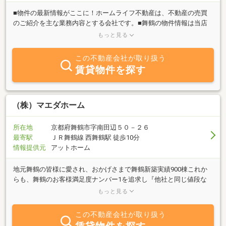
■物件の最新情報がここに！ホームライフ不動産は、不動産の売買
のご紹介を主な業務内容とする会社です。■舞鶴の物件情報は当店
にお越しいただければすべてご覧いただけます！「売りタイ」「買
もっと見る
いタイ」ご希望の方、不動産に関する質問は何でも気軽にご相談下
さい。■豊富な情報力でお客様の「売りタイ」「買いタイ」の希望
この不動産会社が取り扱う
に合わせたスピーディな対応を心掛けております！ぜひ当社へご相
賃貸物件を探す
談ください！
（株）マエダホーム
所在地
京都府舞鶴市字南田辺５０－２６
最寄駅
ＪＲ舞鶴線 西舞鶴駅 徒歩10分
情報提供元
アットホーム
地元舞鶴の皆様に愛され、おかげさまで舞鶴新築実績900棟これか
らも、舞鶴のお客様満足度ナンバー1を追求し『他社と同じ値段な
らより良いものを！』『他社と同じものならよりお安くお値打ち商
もっと見る
品をご提供！』『お客様と生涯のおつきあい』これらをテーマに家
づくりに社員一丸となって取組み、地元舞鶴の皆様と共に歩み、成
この不動産会社が取り扱う
長し、皆様から必要とされる企業であり続けます。