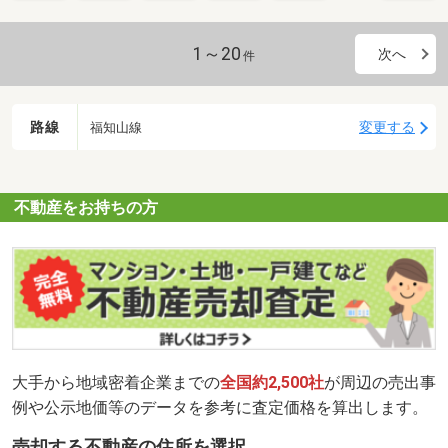
1～20
次へ
件
路線
変更する
福知山線
不動産をお持ちの方
大手から地域密着企業までの
全国約2,500社
が周辺の売出事
例や公示地価等のデータを参考に査定価格を算出します。
売却する不動産の住所を選択