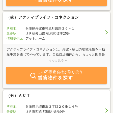
す！当店ならではの４つのメリット！！・近隣の主要駅まで『お迎
えサービス』も実施しておりますのでご希望のお客様はお気軽にお
申し付け下さい。・ネットには掲載できない非公開のマル秘物件も
多数取り揃えてます。全物件家具付対応プランもご用意しておりま
（株）アクティブライフ・コネクション
すのでお気軽にご相談下さい。・ネットで気になった物件全て、ご
予約やお問合せをされていなくても、当日すぐにご案内可能で
所在地
兵庫県丹波市柏原町田路２６－１
す。・白を基調とした清潔感のある店内ではドリンクサービスをご
最寄駅
ＪＲ福知山線 柏原駅 徒歩25分
提供させて頂きます。
情報提供元
アットホーム
アクティブライフ・コネクションは、丹波・篠山の地域活性を不動
産事業を通じてやっています。自給自足物件から、ちょっと田舎暮
らし物件・ドップリコースなどの相談にも喜んで対応させていただ
もっと見る
いております。レンタルオフィス夢ワークも運営しております。運
営目的としては、丹波・篠山の人と企業を大阪・神戸の企業とのビ
この不動産会社が取り扱う
ジネスマッチングから交流会の企画もしております。丹波で生まれ
賃貸物件を探す
育って４８年、丹波・篠山の暮らし、不動産の事なら当社へご相談
ください。
（有）ＡＣＴ
所在地
兵庫県尼崎市浜３丁目２０番１４号
最寄駅
ＪＲ東西線 尼崎駅 徒歩9分