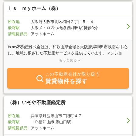
ｉｓ ｍｙホーム（株）
所在地
大阪府大阪市北区梅田２丁目５－４
最寄駅
大阪メトロ四つ橋線 西梅田駅 徒歩3分
情報提供元
アットホーム
is my不動産株式会社は、和歌山県全域と大阪府岸和田市以南を中心
に、地域に根ざした不動産サービスを提供しています。マンショ
ン・戸建て・土地・アパート・倉庫・事業用物件まで、幅広いライ
もっと見る
ンナップをご用意。お客様一人ひとりのライフスタイルやご希望に
寄り添いながら、最適な物件をご提案いたします。現地案内や周辺
この不動産会社が取り扱う
環境のご説明、資金計画のご相談も丁寧に対応。女性スタッフも在
賃貸物件を探す
籍しており、はじめての方やご家族でのご相談も安心です。「この
街で暮らしたい」「自分に合った居住まいを見つけたい」――そん
な想いを、確かな情報と親身な対応、誠実なサポートでかたちにし
ます。不動産購入をお考えの方は、ぜひis my不動産にご相談くださ
（株）いそや不動産鑑定所
い。全国どこでも伺います！
所在地
兵庫県丹波篠山市二階町４７
最寄駅
ＪＲ福知山線 篠山口駅
情報提供元
アットホーム