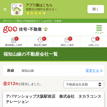
アプリ版はこちら
開く
複数社の物件を探せる！
NTTグループ運営の不動産総合サイト goo住宅・不動産
0
0
0
0
最近検索した条件
最近見た物件
保存した条件
お気に入り
福知山線の不動産会社一覧
路線
変更する
福知山線
全212
件
が該当しました。
アパマンショップ大阪駅前店 株式会社 タカラコンス
テレーション