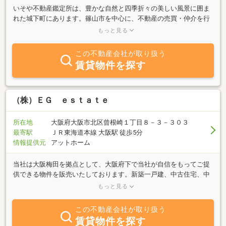
いそや不動産鑑定所は、豊かな自然と四季折々の美しい風景に囲ま
れた城下町にあります。篠山市を中心に、不動産の売買・仲介を行
っており、お客様に満足のいただける物件をご紹介させていただく
もっと見る
とともに、価格査定、契約、引き渡しまで丁寧に対応させて頂きま
す。また、不動産鑑定士として不動産鑑定評価基準に基づいた不動
この不動産会社が取り扱う
産鑑定評価業務も行っております。不動産の有効活用、相続・売買
賃貸物件を探す
の際の税金、登記、建築・リフォームなど不動産全般に通じ専門職
業家として随時、個別にご相談をお受けいたします。お気軽にご連
絡くださいませ。
（株）ＥＧ ｅｓｔａｔｅ
所在地
大阪府大阪市北区曾根崎１丁目８－３－３０３
最寄駅
ＪＲ東海道本線 大阪駅 徒歩5分
情報提供元
アットホーム
当社は大阪梅田を拠点として、大阪府下で当社が自信をもってご提
供できる物件を販売いたしております。新築一戸建、中古住宅、中
古マンション、各物件のリノベーション、リフォーム等の実績を生
もっと見る
かし、お客様がご安心してご検討頂ける不動産をご提供しておりま
す。又空き家対策として物件の調査及び改装販売にも力を入れてい
この不動産会社が取り扱う
ます。弊社得意とするマンション、中古住宅のリフォーム、リノベ
賃貸物件を探す
ーション、注文住宅などをお客様の立場に立ってお仕事をさせて頂