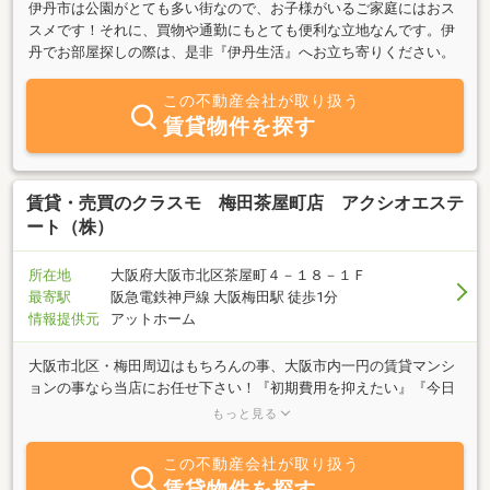
伊丹市は公園がとても多い街なので、お子様がいるご家庭にはおス
スメです！それに、買物や通勤にもとても便利な立地なんです。伊
丹でお部屋探しの際は、是非『伊丹生活』へお立ち寄りください。
この不動産会社が取り扱う
賃貸物件を探す
賃貸・売買のクラスモ 梅田茶屋町店 アクシオエステ
ート（株）
所在地
大阪府大阪市北区茶屋町４－１８－１Ｆ
最寄駅
阪急電鉄神戸線 大阪梅田駅 徒歩1分
情報提供元
アットホーム
大阪市北区・梅田周辺はもちろんの事、大阪市内一円の賃貸マンシ
ョンの事なら当店にお任せ下さい！『初期費用を抑えたい』『今日
から住みたい』『新築に住みたい』『会社やお店の寮として借りた
もっと見る
い』『デザイナーズマンション』『福祉を受けたい』等どんな事で
もお申し付け下さい。弊社スタッフがお客様お一人お一人ににとこ
この不動産会社が取り扱う
とんお付き合いいたします！女性アドバイザーも在籍しておりま
賃貸物件を探す