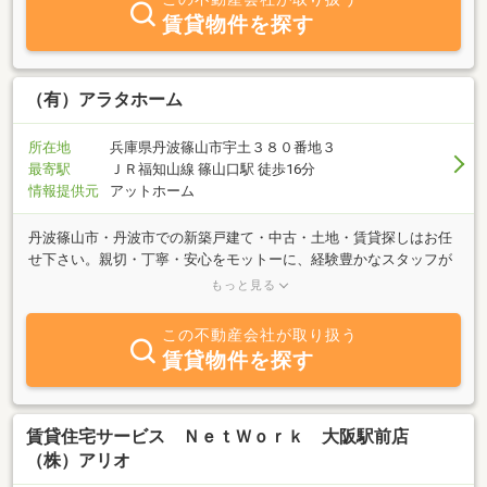
賃貸物件を探す
（有）アラタホーム
所在地
兵庫県丹波篠山市宇土３８０番地３
最寄駅
ＪＲ福知山線 篠山口駅 徒歩16分
情報提供元
アットホーム
丹波篠山市・丹波市での新築戸建て・中古・土地・賃貸探しはお任
せ下さい。親切・丁寧・安心をモットーに、経験豊かなスタッフが
豊富な物件情報を取り揃えて、お客様のご来店をお待ちしておりま
もっと見る
す。不動産に係わる相談会も無料にて随時開催しております。素早
く誠意をもって対応させていただきますので、お気軽に何でもご相
この不動産会社が取り扱う
談下さい。
賃貸物件を探す
賃貸住宅サービス ＮｅｔＷｏｒｋ 大阪駅前店
（株）アリオ