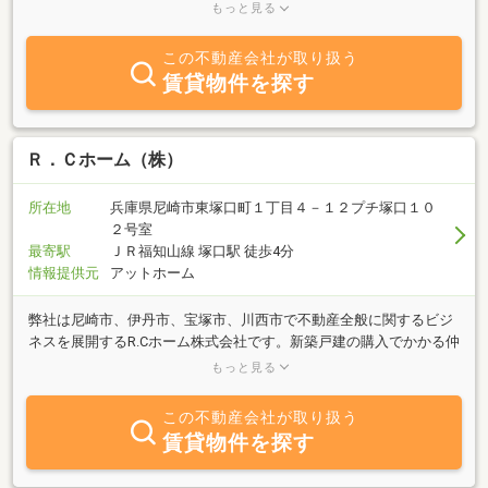
い」「借りたい」御希望の方、不動産に関する質問は何でも気軽に
もっと見る
当社までご相談ください。豊富な物件情報でお客様のご希望に併せ
たスピーディーな対応を心がけております。宝塚市の不動産、西宮
この不動産会社が取り扱う
市の不動産情報は、宝塚市の不動産会社・アルプスホームにお任せ
賃貸物件を探す
ください。
Ｒ．Ｃホーム（株）
所在地
兵庫県尼崎市東塚口町１丁目４－１２プチ塚口１０
２号室
最寄駅
ＪＲ福知山線 塚口駅 徒歩4分
情報提供元
アットホーム
弊社は尼崎市、伊丹市、宝塚市、川西市で不動産全般に関するビジ
ネスを展開するR.Cホーム株式会社です。新築戸建の購入でかかる仲
介手数料を当社では無料でお取引き可能な物件を多数取り扱ってお
もっと見る
ります。また売却の際に早期売却をお考えの場合は仲介手数料を不
要で買取させて頂きます。この物件はどうかなと思った際は一度ご
この不動産会社が取り扱う
相談ください。
賃貸物件を探す