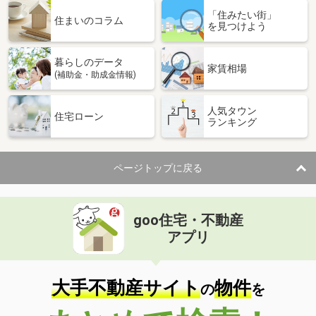
「住みたい街」
住まいのコラム
を見つけよう
暮らしのデータ
家賃相場
(補助金・助成金情報)
人気タウン
住宅ローン
ランキング
ページトップに戻る
goo住宅・不動産
アプリ
大手不動産サイト
物件
の
を