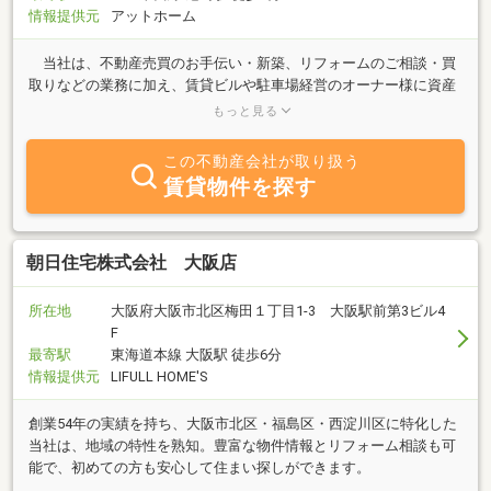
情報提供元
アットホーム
当社は、不動産売買のお手伝い・新築、リフォームのご相談・買
取りなどの業務に加え、賃貸ビルや駐車場経営のオーナー様に資産
の管理を任されています。「地域密着」型の経営理念に基づき、不
もっと見る
動産を通じ地域貢献が出来る会社づくりを目指しています。不動産
に関する悩みがございましたら、まずはお気軽にご相談下さい。も
この不動産会社が取り扱う
ちろん相談・不動産査定は無料です。皆様からのお問合せを心より
賃貸物件を探す
お待ちしております。
朝日住宅株式会社 大阪店
所在地
大阪府大阪市北区梅田１丁目1-3 大阪駅前第3ビル4
F
最寄駅
東海道本線 大阪駅 徒歩6分
情報提供元
LIFULL HOME'S
創業54年の実績を持ち、大阪市北区・福島区・西淀川区に特化した
当社は、地域の特性を熟知。豊富な物件情報とリフォーム相談も可
能で、初めての方も安心して住まい探しができます。