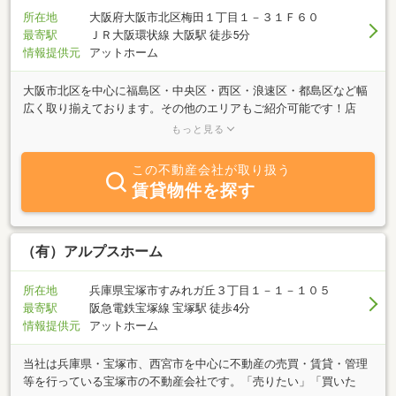
所在地
大阪府大阪市北区梅田１丁目１－３１Ｆ６０
最寄駅
ＪＲ大阪環状線 大阪駅 徒歩5分
情報提供元
アットホーム
大阪市北区を中心に福島区・中央区・西区・浪速区・都島区など幅
広く取り揃えております。その他のエリアもご紹介可能です！店
舗・事務所のお探しは賃貸住宅サービスFC大阪駅前店へ！仲介だけ
もっと見る
でなく、内装工事・店舗機材・備品・OA機器の斡旋もお任せさい☆
この不動産会社が取り扱う
賃貸物件を探す
（有）アルプスホーム
所在地
兵庫県宝塚市すみれガ丘３丁目１－１－１０５
最寄駅
阪急電鉄宝塚線 宝塚駅 徒歩4分
情報提供元
アットホーム
当社は兵庫県・宝塚市、西宮市を中心に不動産の売買・賃貸・管理
等を行っている宝塚市の不動産会社です。「売りたい」「買いた