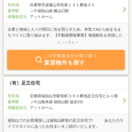
所在地
兵庫県丹波篠山市吹新１３１番地３５
最寄駅
ＪＲ福知山線 篠山口駅
情報提供元
アットホーム
企業と地域と人々の明日に光を照らすため、本気でAから始まるま
ちづくりに取り組みます。【不動産開発事業】地域創生を目指した
不動産開発事業を行っております。自治体と民間企業が協力して事
もっと見る
業に取り組む官民連携事業も行っており、豊富な経験とノウハウを
活かしてエリア開発を行います。【不動産コンサルティング事業】
この不動産会社が取り扱う
大規模開発の経験を活かし、商業誘致及び不動産の専門家としてク
賃貸物件を探す
ライアントのビジョンや目標の達成に向けて適切な解決策をご提案
します。用地開発や事業拡大、地域創生に関するご相談はお任せく
ださい。【不動産仲介事業】不動産の売買、賃貸の仲介業も行って
おります。お預かりした大切な不動産の「売主と買主」「貸主と借
（有）足立住宅
主」を繋ぐ仲介役を担います。
所在地
京都府福知山市駅前町３９３番地足立住宅ビル１階
最寄駅
ＪＲ山陰本線 福知山駅 徒歩2分
情報提供元
アットホーム
福知山でのお部屋探しは福知山駅前の足立住宅で! あなたのラ
イフスタイルにあったお住まいをご紹介いたします。