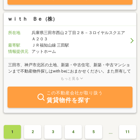
いています。又「無料」にてお見積もりもさせて頂きます。お値打
ちの価格でのリフォーム等もご提供できると思いますので、どうか
お気軽にお問い合わせいただければと思います。心よりお待ち致し
ｗｉｔｈ Ｂｅ（株）
ております。住宅ローン等に関してもお問合せ下さいませ。
所在地
兵庫県三田市西山２丁目２８－３ロイヤルスクエア
Ａ２０３
最寄駅
ＪＲ福知山線 三田駅
情報提供元
アットホーム
三田市、神戸市北区の土地、新築・中古住宅、新築・中古マンショ
ンまで不動産物件探しはwith beにおまかせください。また所有して
いる不動産物件の売却、査定など不動産に関することもご相談をお
もっと見る
待ちしております！「不動産×建築」のワンストップサービスをコ
ンセプトに、物件探しから物件のリノベーション、そのアフターケ
この不動産会社が取り扱う
アまでワンストップでサポートしております。建築の専門知識を活
賃貸物件を探す
かしながら、物件探しの段階からより良いプランをご提案できるの
で、お客様のご心配事をトータルでサポートさせて頂きます。ま
た、女性スタッフが中心なので、物件のご案内など女性の観点から
もご提案ができ、安心してお任せ頂けます。
…
1
2
3
4
5
11