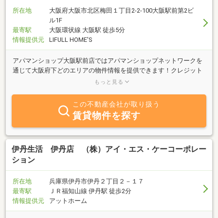
所在地
大阪府大阪市北区梅田１丁目2-2-100大阪駅前第2ビ
ル1F
最寄駅
大阪環状線 大阪駅 徒歩5分
情報提供元
LIFULL HOME'S
アパマンショップ大阪駅前店ではアパマンショップネットワークを
通じて大阪府下どのエリアの物件情報を提供できます！クレジット
決済も可能！また当店では来店不要のＩＴ接客も実施しておりま
もっと見る
す！
この不動産会社が取り扱う
賃貸物件を探す
伊丹生活 伊丹店 （株）アイ・エス・ケーコーポレー
ション
所在地
兵庫県伊丹市伊丹２丁目２－１７
最寄駅
ＪＲ福知山線 伊丹駅 徒歩2分
情報提供元
アットホーム