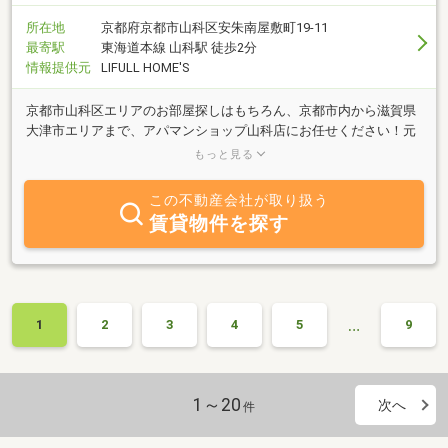
所在地
京都府京都市山科区安朱南屋敷町19-11
最寄駅
東海道本線 山科駅 徒歩2分
情報提供元
LIFULL HOME'S
京都市山科区エリアのお部屋探しはもちろん、京都市内から滋賀県
大津市エリアまで、アパマンショップ山科店にお任せください！元
気な営業社員がとことんお付き合いし、あなたにぴったりのお部屋
もっと見る
をご紹介します。
この不動産会社が取り扱う
賃貸物件を探す
…
1
2
3
4
5
9
1～20
次へ
件