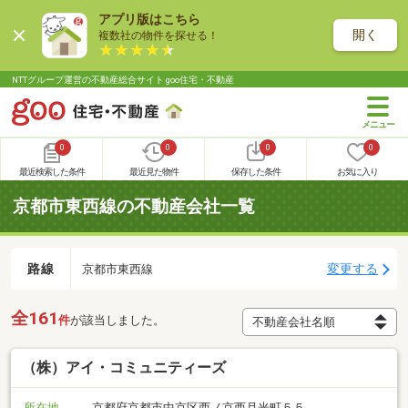
アプリ版はこちら
開く
複数社の物件を探せる！
NTTグループ運営の不動産総合サイト goo住宅・不動産
0
0
0
0
最近検索した条件
最近見た物件
保存した条件
お気に入り
京都市東西線の不動産会社一覧
路線
変更する
京都市東西線
全161
件
が該当しました。
（株）アイ・コミュニティーズ
所在地
京都府京都市中京区西ノ京西月光町５５