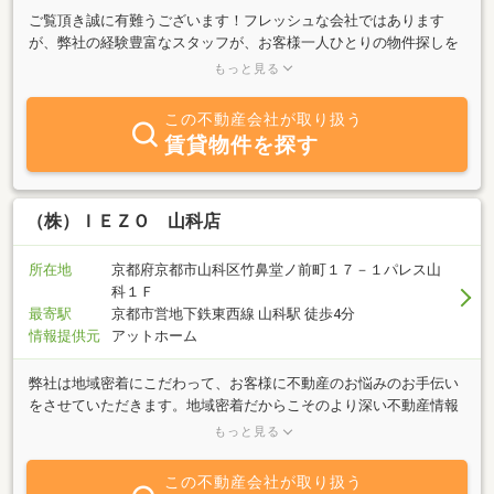
ご覧頂き誠に有難うございます！フレッシュな会社ではあります
が、弊社の経験豊富なスタッフが、お客様一人ひとりの物件探しを
全力でサポートさせて頂きます！物件をご紹介させて頂くにあた
もっと見る
り、私共として出来る事は何なのか？やはりトコトン最後までお客
様が満足して頂ける物件を探し続ける事が私共の使命だと考えてお
この不動産会社が取り扱う
ります！どんな些細な事でもお気軽にご相談下さい！皆様からのお
賃貸物件を探す
問合せをスタッフ一同心よりお待ちしております！
（株）ＩＥＺＯ 山科店
所在地
京都府京都市山科区竹鼻堂ノ前町１７－１パレス山
科１Ｆ
最寄駅
京都市営地下鉄東西線 山科駅 徒歩4分
情報提供元
アットホーム
弊社は地域密着にこだわって、お客様に不動産のお悩みのお手伝い
をさせていただきます。地域密着だからこそのより深い不動産情報
をもって、迅速・丁寧なサービスを心掛けております。不動産取引
もっと見る
において最も重要なものは「信頼」だと考えております。だからこ
そ、お客様のご満足はもちろん、地域社会と良い関係を築いていく
この不動産会社が取り扱う
ことが、より良いサービスをご提供するにあたって不可欠との思い