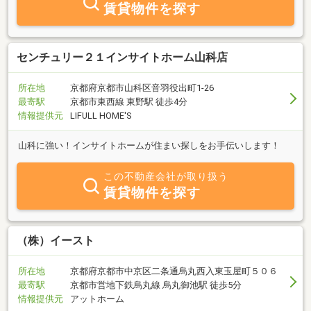
賃貸物件を探す
から、地域密着にこだわって日々努めております。お客様が「安
心」できるお取引きをモットーに、お客様一人ひとりを大切にする
理念のもと 確かな情報量と的確な提案力で、信頼される不動産パー
トナーを目指して邁進しております。不動産に関するお困り事をお
センチュリー２１インサイトホーム山科店
持ちの方は是非弊社までご用命くださいませ。どうぞ引き続きお引
き立てを賜りますようお願い申し上げます。
所在地
京都府京都市山科区音羽役出町1-26
最寄駅
京都市東西線 東野駅 徒歩4分
情報提供元
LIFULL HOME'S
山科に強い！インサイトホームが住まい探しをお手伝いします！
この不動産会社が取り扱う
賃貸物件を探す
（株）イースト
所在地
京都府京都市中京区二条通烏丸西入東玉屋町５０６
最寄駅
京都市営地下鉄烏丸線 烏丸御池駅 徒歩5分
情報提供元
アットホーム