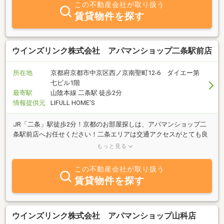
この不動産会社が取り扱う
賃貸物件を探す
ウインズリンク株式会社 アパマンショップ二条駅前店
所在地
京都府京都市中京区西ノ京南聖町12-6 ダイエー第
七ビル1階
最寄駅
山陰本線 二条駅 徒歩2分
情報提供元
LIFULL HOME'S
JR「二条」駅徒歩2分！京都のお部屋探しは、アパマンショップ二
条駅前店へお任せください！二条エリアは交通アクセスがとても良
好で、生活便利な立地！学生さんから社会人の方まで生活しやすい
もっと見る
エリアです。
この不動産会社が取り扱う
賃貸物件を探す
ウインズリンク株式会社 アパマンショップ山科店