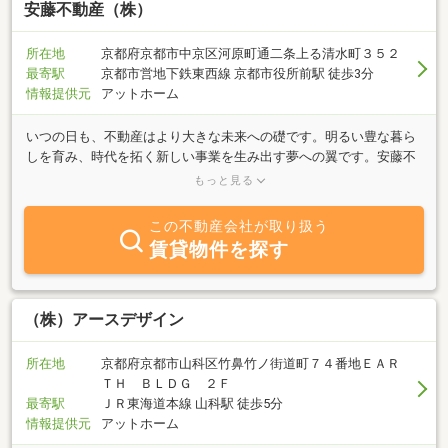
安藤不動産（株）
所在地
京都府京都市中京区河原町通二条上る清水町３５２
最寄駅
京都市営地下鉄東西線 京都市役所前駅 徒歩3分
情報提供元
アットホーム
いつの日も、不動産はより大きな未来への礎です。明るい豊な暮ら
しを育み、時代を拓く新しい事業を生み出す夢への翼です。安藤不
動産はこのことを肝に銘じ、培ってきた経験と知識・豊富な物件を
もっと見る
もとに、皆様の多様で高度なニーズに精一杯お応えしております。
これからも皆様と不動産を結ぶ“明日へのかけ橋”として、社員一同
この不動産会社が取り扱う
全力を傾注してまいります。不動産に関することなら、まず安藤不
賃貸物件を探す
動産にご用命ください。心よりお待ち申し上げております。
（株）アースデザイン
所在地
京都府京都市山科区竹鼻竹ノ街道町７４番地ＥＡＲ
ＴＨ ＢＬＤＧ ２Ｆ
最寄駅
ＪＲ東海道本線 山科駅 徒歩5分
情報提供元
アットホーム