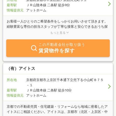
最寄駅
ＪＲ山陰本線 二条駅 徒歩9分
情報提供元
アットホーム
お客様一人ひとりのご希望条件をしっかりお伺いさせて頂きます。
経験豊富な専任の担当スタッフが丁寧な接客と安心できるおうち探
しプランをご提案させて頂きます。些細なことでもまずはご相談く
もっと見る
ださい。
この不動産会社が取り扱う
賃貸物件を探す
（有）アイトス
所在地
京都府京都市上京区千本通下立売下る小山町８７５
－１
最寄駅
ＪＲ山陰本線 二条駅 徒歩10分
情報提供元
アットホーム
京都での不動産売買・住宅建築・リフォームなら地域に密着したア
イトスにご相談ください。アイトスは、京都市（北区・上京区・中