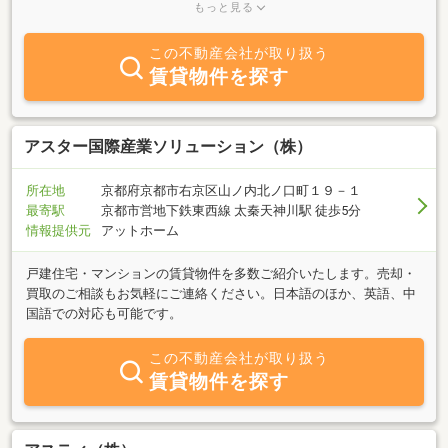
京区）にて、地域密着型の不動産売買・設計・施工を手掛ける企
もっと見る
業。お客様の資産作りをお手伝いするパートナーとして、弊社を是
非ご活用ください。安心・親切・丁寧をモットーに、お客様にご満
この不動産会社が取り扱う
足いただけるサービスを目指しております。不動産に関する疑問・
賃貸物件を探す
質問など、何なりとお気軽にお問い合わせください。
アスター国際産業ソリューション（株）
所在地
京都府京都市右京区山ノ内北ノ口町１９－１
最寄駅
京都市営地下鉄東西線 太秦天神川駅 徒歩5分
情報提供元
アットホーム
戸建住宅・マンションの賃貸物件を多数ご紹介いたします。売却・
買取のご相談もお気軽にご連絡ください。日本語のほか、英語、中
国語での対応も可能です。
この不動産会社が取り扱う
賃貸物件を探す