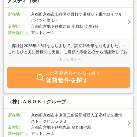
アスティ（株）
所在地
京都府京都市山科区小野蚊ケ瀬町６７番地ロイヤル
ハイツ小野１Ｆ
最寄駅
京都市営地下鉄東西線 小野駅 徒歩3分
情報提供元
アットホーム
～弊社は2026年の6月をもちまして、設立16周年を迎えました。～
これもひとえに皆様のご支援、ご愛顧の賜物と心から感謝致してお
ります。今後とも、なにとぞご支援ご愛顧を賜りますようお願い申
もっと見る
し上げます。住宅は一生で一番大切なお買い物。決して「押し売
り」することのない、お客様に安心・納得して頂けるよう誠意を持
この不動産会社が取り扱う
ってマイホーム探しのお手伝いをさせて頂きます！小さな事でもお
賃貸物件を探す
気軽にご相談ください。
（株）ＡＳＯＢＩグループ
所在地
京都府京都市中京区三条通新町西入釜座町２２番地
ストークビル５０３
最寄駅
京都市営地下鉄烏丸線 烏丸御池駅
情報提供元
アットホーム