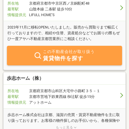
所在地
京都府京都市中京区西ノ京銅駝町48
最寄駅
山陰本線 二条駅 徒歩10分
情報提供元
LIFULL HOME'S
2023年11月に移転OPENいたしました。販売から買取りまで幅広く
行っておりますので、相続や住替、資産処分などでお困りの際もぜ
ひ一度アヤハ不動産京都営業所にご相談ください。
この不動産会社が取り扱う
賃貸物件を探す
歩志ホーム（株）
所在地
京都府京都市山科区大宅中小路町３５－１
最寄駅
京都市営地下鉄東西線 椥辻駅 徒歩15分
情報提供元
アットホーム
歩志ホーム株式会社は京都、滋賀の売買・賃貸不動産物件を主に取
り扱っております。お客様の物件探しのお手伝いから、各種保険や
資金相談、設計や施工のご相談も承ります。お気軽にお問合せ下さ
もっと見る