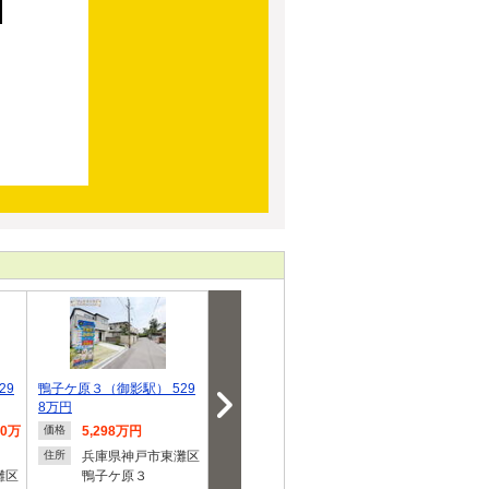
29
鴨子ケ原３（御影駅） 529
飯田グループホールディン
セセラの家御
8万円
グス ハートフ…
クト 神戸市
90万
5,298万円
5,290万円・5,490万
7,080
価格
価格
価格
円
円
兵庫県神戸市東灘区
住所
灘区
鴨子ケ原３
兵庫県神戸市東灘区
兵庫県
住所
住所