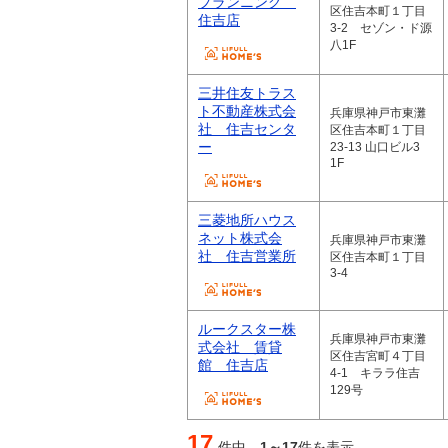
プランニング
区住吉本町１丁目
住吉店
3-2 セゾン・ド源
八1F
三井住友トラス
ト不動産株式会
兵庫県神戸市東灘
社 住吉センタ
区住吉本町１丁目
ー
23-13 山口ビル3
1F
三菱地所ハウス
ネット株式会
兵庫県神戸市東灘
社 住吉営業所
区住吉本町１丁目
3-4
ルークスター株
兵庫県神戸市東灘
式会社 賃貸
区住吉宮町４丁目
館 住吉店
4-1 キララ住吉
129号
17
件中
1～17
件を表示