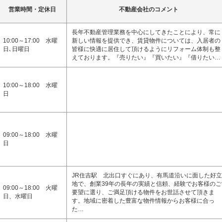
営業時間・定休日
不動産会社のコメント
長年不動産管理業務を中心にしてきたことにより、常に
10:00～17:00 水曜
新しい情報を提供でき、賃貸物件については、入居者の
日､日曜日
皆様に快適に居住して頂けるようにリフォーム体制も整
えております。『売りたい』『買いたい』『借りたい…
10:00～18:00 水曜
日
09:00～18:00 水曜
日
JR住吉駅 北出口すぐにあり、有馬道沿いに面した好立
地で、創業39年の長年の実績と信頼、経験でお客様のご
09:00～18:00 火曜
要望に選り、ご満足頂ける物件をお世話させて頂きま
日、水曜日
す。地域に密着した豊富な物件情報からお客様に合っ
た…