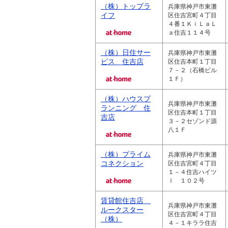
（株）トップラ
兵庫県神戸市東灘
イフ
区住吉宮町４丁目
４番１ＫｉＬａＬ
ａ住吉１１４号
（株）日住サー
兵庫県神戸市東灘
ビス 住吉店
区住吉本町１丁目
７－２（石橋ビル
１Ｆ）
（株）ハウスプ
兵庫県神戸市東灘
ランニング 住
区住吉本町１丁目
吉店
３－２セゾンド源
八１Ｆ
（株）プライム
兵庫県神戸市東灘
コネクション
区住吉宮町４丁目
１－４住吉ハイツ
Ⅰ １０２号
賃貸館住吉店
兵庫県神戸市東灘
ルークスター
区住吉宮町４丁目
（株）
４－１キララ住吉