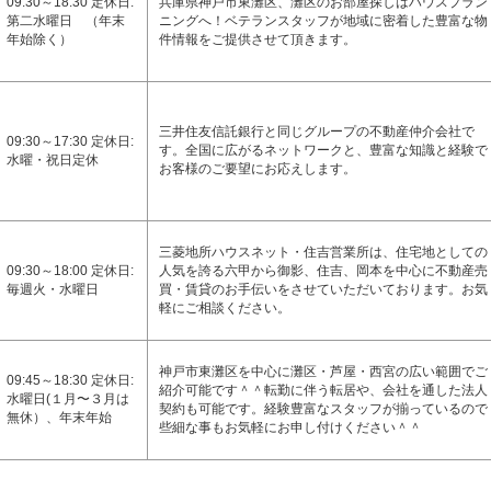
09:30～18:30 定休日:
兵庫県神戸市東灘区、灘区のお部屋探しはハウスプラン
第二水曜日 （年末
ニングへ！ベテランスタッフが地域に密着した豊富な物
年始除く）
件情報をご提供させて頂きます。
三井住友信託銀行と同じグループの不動産仲介会社で
09:30～17:30 定休日:
す。全国に広がるネットワークと、豊富な知識と経験で
水曜・祝日定休
お客様のご要望にお応えします。
三菱地所ハウスネット・住吉営業所は、住宅地としての
09:30～18:00 定休日:
人気を誇る六甲から御影、住吉、岡本を中心に不動産売
毎週火・水曜日
買・賃貸のお手伝いをさせていただいております。お気
軽にご相談ください。
神戸市東灘区を中心に灘区・芦屋・西宮の広い範囲でご
09:45～18:30 定休日:
紹介可能です＾＾転勤に伴う転居や、会社を通した法人
水曜日(１月〜３月は
契約も可能です。経験豊富なスタッフが揃っているので
無休）、年末年始
些細な事もお気軽にお申し付けください＾＾