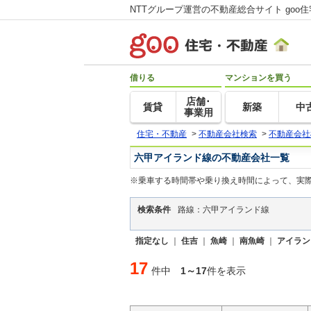
NTTグループ運営の不動産総合サイト goo
借りる
マンションを買う
店舗･
賃貸
新築
中
事業用
住宅・不動産
>
不動産会社検索
>
不動産会社
六甲アイランド線の不動産会社一覧
※乗車する時間帯や乗り換え時間によって、実
検索条件
路線：六甲アイランド線
指定なし
｜
住吉
｜
魚崎
｜
南魚崎
｜
アイラン
17
件中
1～17
件を表示