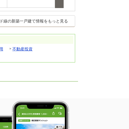
魚崎南町６
鴨子ケ
ド線の新築一戸建て情報をもっと見る
用
不動産投資