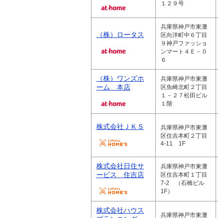
１２９号
兵庫県神戸市東灘
（株）ロータス
区向洋町中６丁目
９神戸ファッショ
ンマート４Ｅ－０
６
（株）ワンズホ
兵庫県神戸市東灘
ーム 本店
区魚崎北町２丁目
１－２７松田ビル
１階
株式会社ＪＫＳ
兵庫県神戸市東灘
区住吉本町２丁目
4-11 1F
株式会社日住サ
兵庫県神戸市東灘
ービス 住吉店
区住吉本町１丁目
7-2 （石橋ビル
1F）
株式会社ハウス
兵庫県神戸市東灘