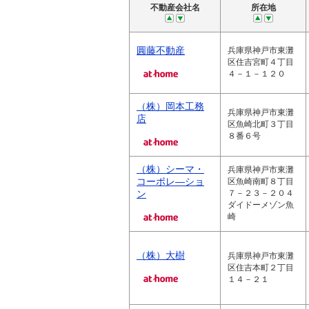
不動産会社名
所在地
圓藤不動産
兵庫県神戸市東灘
区住吉宮町４丁目
４－１－１２０
（株）岡本工務
兵庫県神戸市東灘
店
区魚崎北町３丁目
８番６号
（株）シーマ・
兵庫県神戸市東灘
コーポレ―ショ
区魚崎南町８丁目
ン
７－２３－２０４
ダイドーメゾン魚
崎
（株）大樹
兵庫県神戸市東灘
区住吉本町２丁目
１４－２１