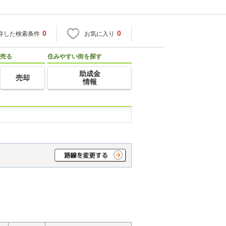
0
0
存した検索条件
お気に入り
売る
住みやすい街を探す
助成金
売却
情報