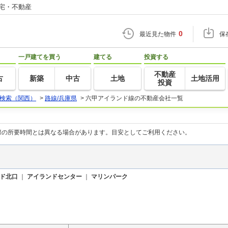
住宅・不動産
0
最近見た物件
保
一戸建てを買う
建てる
投資する
不動産
古
新築
中古
土地
土地活用
投資
検索（関西）
>
路線/兵庫県
>
六甲アイランド線の不動産会社一覧
際の所要時間とは異なる場合があります。目安としてご利用ください。
ド北口
｜
アイランドセンター
｜
マリンパーク