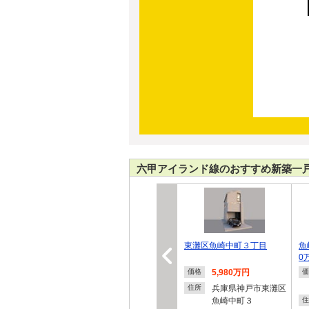
六甲アイランド線のおすすめ新築一
東灘区魚崎中町３丁目
魚
0
5,980万円
価格
価
兵庫県神戸市東灘区
住所
魚崎中町３
住