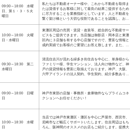
私たちは不動産オーナー様や、これから不動産を取得ま
09:00～18:00 水曜
たは賃借するお客様に対して最良の結果ご提供するため
日、第１・３・５火
に尽力することを業務指針としています。人と不動産を
曜日
繋ぐ架け橋という大切な役割であることを認識し、お…
東灘区周辺の売買・賃貸・改装等、総合的な不動産サー
10:00～18:00 火曜
ビスをご提供できます。当店舗は御影店・岡本店と東灘
日・水曜日
区内に３店舗を有する中心店舗ですので、豊富な情報と
成約実績でお客様のご要望にお答え致します。また、…
清流住吉川が流れる緑多き街住吉を中心に、単身様から
09:30～18:30 第二
ファミリー様、学生マンション、法人向け物件など、神
水曜日
戸の賃貸情報を豊富に取揃えております。神戸、大阪、
六甲アイランドの法人契約、学生契約、紹介多数あり…
09:00～18:00 日曜
神戸市東部の店舗・事務所・倉庫物件ならプライムコネ
日
クションへお任せください！
当店では神戸市東灘区・灘区を中心に芦屋市、西宮市、
10:00～18:30 水曜
尼崎市など幅広くサポートいたします。住吉周辺はもち
日
ろん、阪神間のオススメのお店もご紹介します。提携大