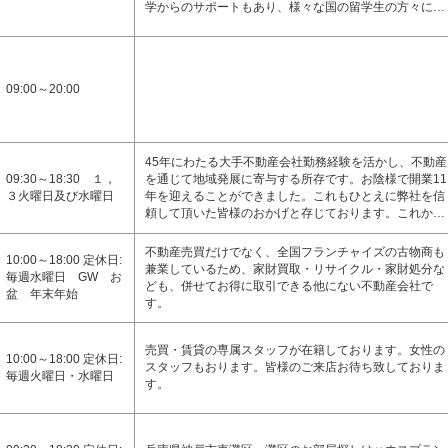
学からのサポートもあり、様々な国の留学生の方々に…
09:00～20:00
45年にわたる大手不動産会社勤務経験を活かし、不動産
09:30～18:30 １，
を通じて地域発展に寄与する所存です。お陰様で開業11
３火曜日及び水曜日
年を迎えることができました。これもひとえに弊社を信
頼して頂いた皆様のおかげと存じております。これか…
不動産売買だけでなく、全国フランチャイズの古物商も
10:00～18:00 定休日:
兼業しているため、家財買取・リサイクル・家財処分な
毎週水曜日 GW お
ども、併せてお得に取引できる他にない不動産会社で
盆 年末年始
す。
売買・賃貸の専属スタッフが在籍しております。女性の
10:00～18:00 定休日:
スタッフもおります。皆様のご来店お待ち致しておりま
毎週火曜日・水曜日
す。