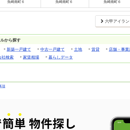
魚崎南町６
魚崎南町６
魚崎南町６
六甲アイラン
ンルから探す
新築一戸建て
中古一戸建て
土地
賃貸
店舗・事業
会社検索
家賃相場
暮らしデータ
事項