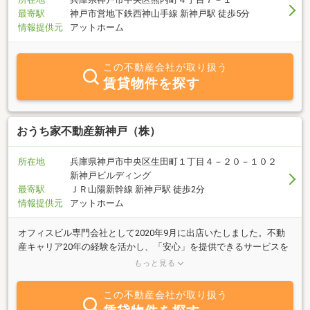
最寄駅
神戸市営地下鉄西神山手線 新神戸駅 徒歩5分
情報提供元
アットホーム
この不動産会社が取り扱う
賃貸物件を探す
おうち家不動産新神戸（株）
所在地
兵庫県神戸市中央区生田町１丁目４－２０－１０２
新神戸ビルディング
最寄駅
ＪＲ山陽新幹線 新神戸駅 徒歩2分
情報提供元
アットホーム
オフィスビル専門会社として2020年9月に出店いたしました。不動
産キャリア20年の経験を活かし、「安心」を提供できるサービスを
心掛けております。物件探しは慣れていないととても大変です。そ
もっと見る
して借りた後のことをよく理解していただく必要がございます。物
件情報では読み取れない詳細な情報などを丁寧にご説明し、安心し
この不動産会社が取り扱う
てご契約いただくために我々の仕事は存在するのだと考えておりま