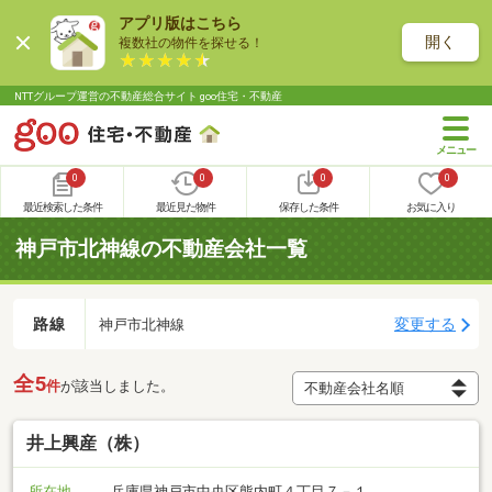
アプリ版はこちら
開く
複数社の物件を探せる！
NTTグループ運営の不動産総合サイト goo住宅・不動産
0
0
0
0
最近検索した条件
最近見た物件
保存した条件
お気に入り
神戸市北神線の不動産会社一覧
路線
変更する
神戸市北神線
全5
件
が該当しました。
井上興産（株）
所在地
兵庫県神戸市中央区熊内町４丁目７－１