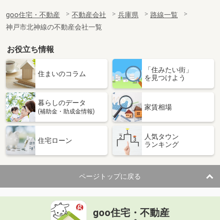
goo住宅・不動産
不動産会社
兵庫県
路線一覧
神戸市北神線の不動産会社一覧
お役立ち情報
「住みたい街」
住まいのコラム
を見つけよう
暮らしのデータ
家賃相場
(補助金・助成金情報)
人気タウン
住宅ローン
ランキング
ページトップに戻る
goo住宅・不動産