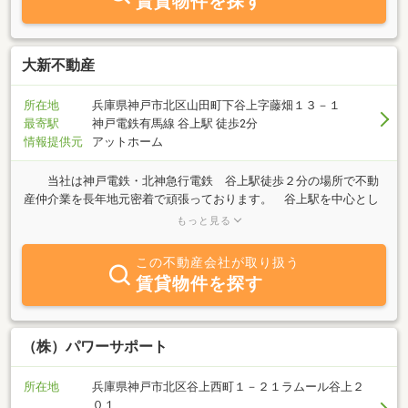
賃貸物件を探す
す。お探しの際、又は、物件の募集のご依頼の際は是非お問い合わ
せください。お電話でのお問合せはもちろん、メール・郵送等、お
客様のご都合に合せて対応させて頂きます。どうぞ、お気軽にお尋
ね下さいませ！人との一期一会の出会いを大切に・・・不動産業を
大新不動産
通じてたくさんの「ありがとう」を頂ける様、努めて参ります。ス
タッフ一同、お客様の御来店を心よりお待ち致しております！！
所在地
兵庫県神戸市北区山田町下谷上字藤畑１３－１
最寄駅
神戸電鉄有馬線 谷上駅 徒歩2分
情報提供元
アットホーム
当社は神戸電鉄・北神急行電鉄 谷上駅徒歩２分の場所で不動
産仲介業を長年地元密着で頑張っております。 谷上駅を中心とし
て、地元の不動産の売買・賃貸・管理を主な業務内容とする会社で
もっと見る
す。 また谷上駅周辺の駐車場も多数管理しています。 「売りた
い」「買いたい」「借りたい」ご希望の方、不動産に関する質問は
この不動産会社が取り扱う
何でもお気軽にご相談下さい。 特に谷上駅周辺エリアはぜひ当
賃貸物件を探す
社へ御相談下さい。
（株）パワーサポート
所在地
兵庫県神戸市北区谷上西町１－２１ラムール谷上２
０１