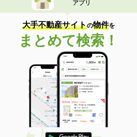
アプリ
大手不動産サイト
物件
の
を
まとめて検索！