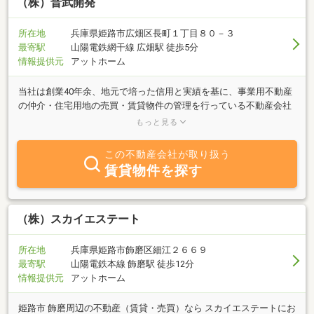
（株）晋武開発
所在地
兵庫県姫路市広畑区長町１丁目８０－３
最寄駅
山陽電鉄網干線 広畑駅 徒歩5分
情報提供元
アットホーム
当社は創業40年余、地元で培った信用と実績を基に、事業用不動産
の仲介・住宅用地の売買・賃貸物件の管理を行っている不動産会社
です。お客様のライフプランのパートナーとして、「真心・誠心誠
もっと見る
意」をモットーに社員一同取り組んでまいりますので、お気軽にお
問合せ下さい。賃貸においては、姫路ではまだまだ数少ないおしゃ
この不動産会社が取り扱う
れでデザイン性のあるフルリノベーションをしたお部屋を手掛けて
賃貸物件を探す
います。お客様のご来店を心よりお待ちしております。
（株）スカイエステート
所在地
兵庫県姫路市飾磨区細江２６６９
最寄駅
山陽電鉄本線 飾磨駅 徒歩12分
情報提供元
アットホーム
姫路市 飾磨周辺の不動産（賃貸・売買）なら スカイエステートにお