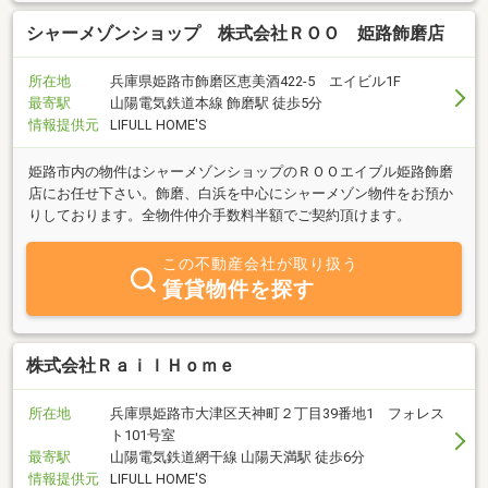
シャーメゾンショップ 株式会社ＲＯＯ 姫路飾磨店
所在地
兵庫県姫路市飾磨区恵美酒422-5 エイビル1F
最寄駅
山陽電気鉄道本線 飾磨駅 徒歩5分
情報提供元
LIFULL HOME'S
姫路市内の物件はシャーメゾンショップのＲＯＯエイブル姫路飾磨
店にお任せ下さい。飾磨、白浜を中心にシャーメゾン物件をお預か
りしております。全物件仲介手数料半額でご契約頂けます。
この不動産会社が取り扱う
賃貸物件を探す
株式会社ＲａｉｌＨｏｍｅ
所在地
兵庫県姫路市大津区天神町２丁目39番地1 フォレス
ト101号室
最寄駅
山陽電気鉄道網干線 山陽天満駅 徒歩6分
情報提供元
LIFULL HOME'S