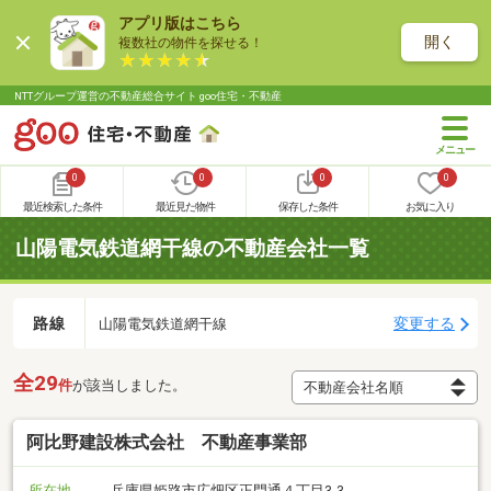
アプリ版はこちら
開く
複数社の物件を探せる！
NTTグループ運営の不動産総合サイト goo住宅・不動産
0
0
0
0
最近検索した条件
最近見た物件
保存した条件
お気に入り
山陽電気鉄道網干線の不動産会社一覧
路線
変更する
山陽電気鉄道網干線
全29
件
が該当しました。
阿比野建設株式会社 不動産事業部
所在地
兵庫県姫路市広畑区正門通４丁目3-3