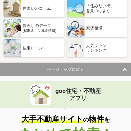
「住みたい街」
住まいのコラム
を見つけよう
暮らしのデータ
家賃相場
(補助金・助成金情報)
人気タウン
住宅ローン
ランキング
ページトップに戻る
goo住宅・不動産
アプリ
大手不動産サイト
物件
の
を