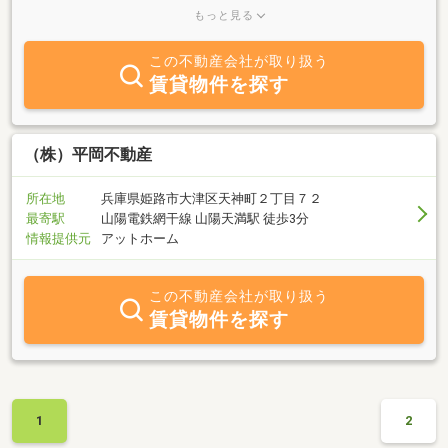
させて頂いております。 是非、一度お越しください。スタッフ一同
もっと見る
皆様のご来店をお待ち致しております。
この不動産会社が取り扱う
賃貸物件を探す
（株）平岡不動産
所在地
兵庫県姫路市大津区天神町２丁目７２
最寄駅
山陽電鉄網干線 山陽天満駅 徒歩3分
情報提供元
アットホーム
この不動産会社が取り扱う
賃貸物件を探す
1
2