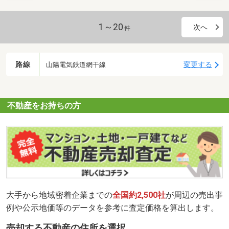
1～20
次へ
件
路線
変更する
山陽電気鉄道網干線
不動産をお持ちの方
大手から地域密着企業までの
全国約2,500社
が周辺の売出事
例や公示地価等のデータを参考に査定価格を算出します。
売却する不動産の住所を選択