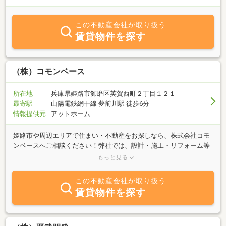
この不動産会社が取り扱う
賃貸物件を探す
（株）コモンベース
所在地
兵庫県姫路市飾磨区英賀西町２丁目１２１
最寄駅
山陽電鉄網干線 夢前川駅 徒歩6分
情報提供元
アットホーム
姫路市や周辺エリアで住まい・不動産をお探しなら、株式会社コモ
ンベースへご相談ください！弊社では、設計・施工・リフォーム等
をはじめとする建築のノウハウを活かし、建築関係からDIYのご相談
もっと見る
にも対応させていただきます。また、住み始めてからのトラブルの
ために既存住宅瑕疵［かし］保険も取扱っております。お気軽にお
この不動産会社が取り扱う
問合せください。
賃貸物件を探す