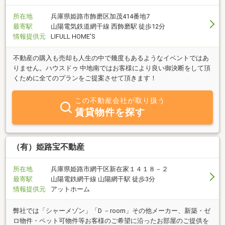
所在地
兵庫県姫路市飾磨区加茂414番地7
最寄駅
山陽電気鉄道網干線 西飾磨駅 徒歩12分
情報提供元
LIFULL HOME'S
不動産の購入も売却も人生の中で幾度もあるようなイベントではあ
りません。ハウスドゥ 中地南ではお客様により良い御決断をして頂
くために全てのプランをご提案させて頂きます！
この不動産会社が取り扱う
賃貸物件を探す
（有）姫路宝不動産
所在地
兵庫県姫路市網干区新在家１４１８－２
最寄駅
山陽電鉄網干線 山陽網干駅 徒歩3分
情報提供元
アットホーム
弊社では「シャーメゾン」「D －room」その他メーカー、新築・ゼ
ロ物件・ペット可物件等お客様のご希望に沿ったお部屋のご提供を