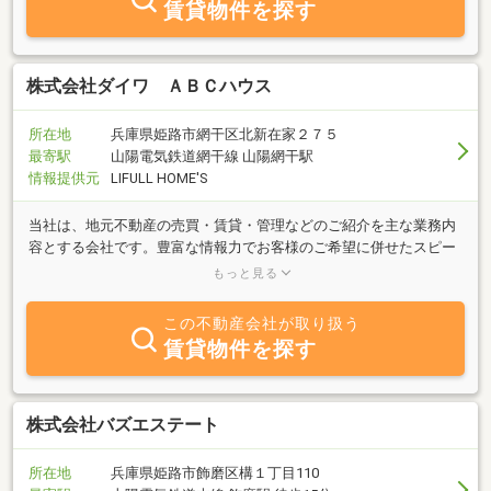
賃貸物件を探す
株式会社ダイワ ＡＢＣハウス
所在地
兵庫県姫路市網干区北新在家２７５
最寄駅
山陽電気鉄道網干線 山陽網干駅
情報提供元
LIFULL HOME'S
当社は、地元不動産の売買・賃貸・管理などのご紹介を主な業務内
容とする会社です。豊富な情報力でお客様のご希望に併せたスピー
ディな対応を心掛けております。不動産に関する質問は何でもお気
もっと見る
軽にご相談下さい。
この不動産会社が取り扱う
賃貸物件を探す
株式会社バズエステート
所在地
兵庫県姫路市飾磨区構１丁目110