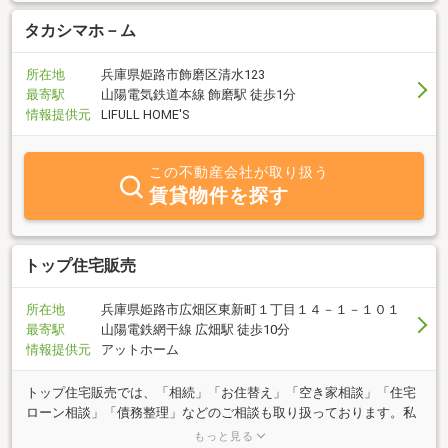
タカシマホ－ム
所在地
兵庫県姫路市飾磨区清水123
最寄駅
山陽電気鉄道本線 飾磨駅 徒歩1分
情報提供元
LIFULL HOME'S
この不動産会社が取り扱う
賃貸物件を探す
トップ住宅販売
所在地
兵庫県姫路市広畑区東新町１丁目１４－１－１０１
最寄駅
山陽電鉄網干線 広畑駅 徒歩10分
情報提供元
アットホーム
トップ住宅販売では、「相続」「お住替え」「空き家相談」「住宅
ローン相談」「債務整理」などのご相談も取り扱っております。私
どもは、どんなご事情にも対応できるよう売却・購入・相続・買
もっと見る