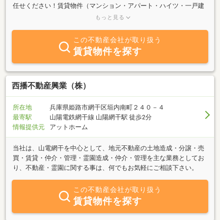
任せください！賃貸物件（マンション・アパート・ハイツ・一戸建
て・店舗・事務所etc.）・売買物件（土地・一戸建て・マンション
もっと見る
etc.） 等、多数取り揃えております。どうぞ、お気軽にご相談くだ
さい。
この不動産会社が取り扱う
賃貸物件を探す
西播不動産興業（株）
所在地
兵庫県姫路市網干区垣内南町２４０－４
最寄駅
山陽電鉄網干線 山陽網干駅 徒歩2分
情報提供元
アットホーム
当社は、山電網干を中心として、地元不動産の土地造成・分譲・売
買・賃貸・仲介・管理・霊園造成・仲介・管理を主な業務としてお
り、不動産・霊園に関する事は、何でもお気軽にご相談下さい。
この不動産会社が取り扱う
賃貸物件を探す