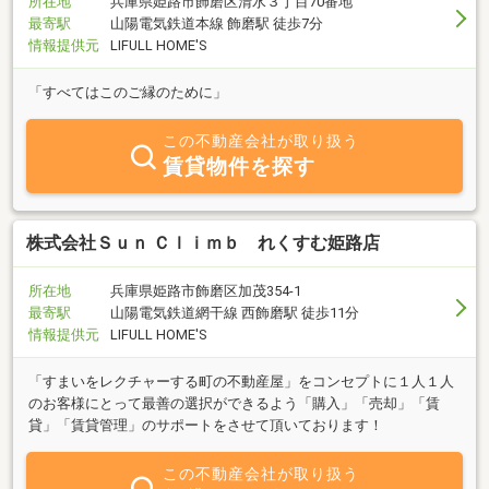
所在地
兵庫県姫路市飾磨区清水３丁目70番地
最寄駅
山陽電気鉄道本線 飾磨駅 徒歩7分
情報提供元
LIFULL HOME'S
「すべてはこのご縁のために」
この不動産会社が取り扱う
賃貸物件を探す
株式会社Ｓｕｎ Ｃｌｉｍｂ れくすむ姫路店
所在地
兵庫県姫路市飾磨区加茂354-1
最寄駅
山陽電気鉄道網干線 西飾磨駅 徒歩11分
情報提供元
LIFULL HOME'S
「すまいをレクチャーする町の不動産屋」をコンセプトに１人１人
のお客様にとって最善の選択ができるよう「購入」「売却」「賃
貸」「賃貸管理」のサポートをさせて頂いております！
この不動産会社が取り扱う