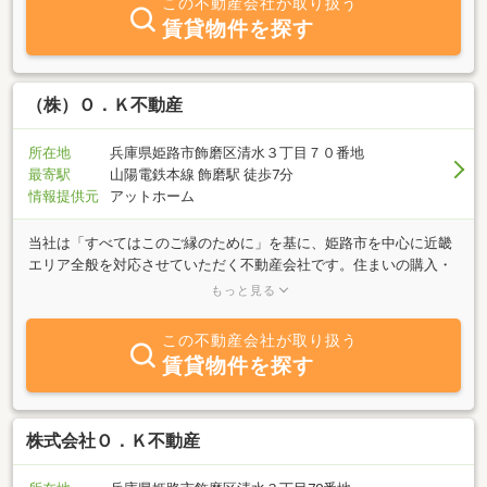
この不動産会社が取り扱う
賃貸物件を探す
（株）Ｏ．Ｋ不動産
所在地
兵庫県姫路市飾磨区清水３丁目７０番地
最寄駅
山陽電鉄本線 飾磨駅 徒歩7分
情報提供元
アットホーム
当社は「すべてはこのご縁のために」を基に、姫路市を中心に近畿
エリア全般を対応させていただく不動産会社です。住まいの購入・
売却はもちろん、土地の仕入れ、建築、買取、相続と不動産にかか
もっと見る
わるすべてのことをトータルサポートさせていただきます。お客様
の大事な資産である不動産について、ぜひ一度ご相談ください。
この不動産会社が取り扱う
賃貸物件を探す
株式会社Ｏ．Ｋ不動産