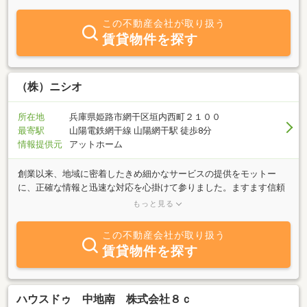
取・リフォームなど提携してます各専門家に相談しご提案致しま
す。満足のいく売買は満足いく担当者に巡り会うことか
この不動産会社が取り扱う
ら・・・！ トップ住宅販売ではお客様の為に全力でお手伝いさせ
賃貸物件を探す
ていただきます。ぜひ一度、お声かけ下さい。
（株）ニシオ
所在地
兵庫県姫路市網干区垣内西町２１００
最寄駅
山陽電鉄網干線 山陽網干駅 徒歩8分
情報提供元
アットホーム
創業以来、地域に密着したきめ細かなサービスの提供をモットー
に、正確な情報と迅速な対応を心掛けて参りました。ますます信頼
され、親しまれる業者を目指し、努力したく存じますので今後共よ
もっと見る
ろしくお願い申し上げます。
この不動産会社が取り扱う
賃貸物件を探す
ハウスドゥ 中地南 株式会社８ｃ