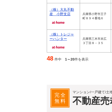
（株）大丸不動
産 小野支店
兵庫県小野市王子
町８９４番地６
（株）トレジャ
ーハンター
兵庫県三木市末広
３丁目８－３５
48
件中
1～20
件を表示
マンション/一戸建て/土
完全
不動産売
無料