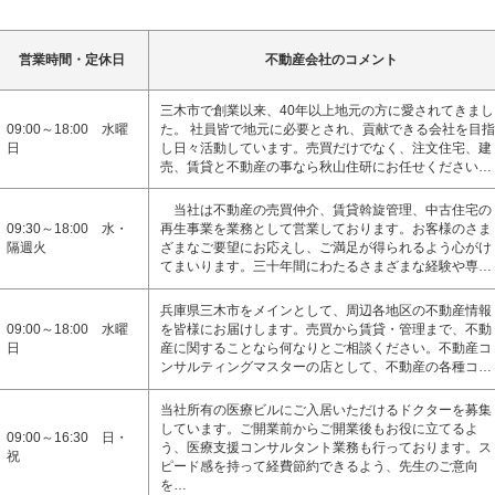
営業時間・定休日
不動産会社のコメント
三木市で創業以来、40年以上地元の方に愛されてきまし
09:00～18:00 水曜
た。 社員皆で地元に必要とされ、貢献できる会社を目指
日
し日々活動しています。売買だけでなく、注文住宅、建
売、賃貸と不動産の事なら秋山住研にお任せください…
当社は不動産の売買仲介、賃貸斡旋管理、中古住宅の
09:30～18:00 水・
再生事業を業務として営業しております。お客様のさま
隔週火
ざまなご要望にお応えし、ご満足が得られるよう心がけ
てまいります。三十年間にわたるさまざまな経験や専…
兵庫県三木市をメインとして、周辺各地区の不動産情報
09:00～18:00 水曜
を皆様にお届けします。売買から賃貸・管理まで、不動
日
産に関することなら何なりとご相談ください。不動産コ
ンサルティングマスターの店として、不動産の各種コ…
当社所有の医療ビルにご入居いただけるドクターを募集
しています。ご開業前からご開業後もお役に立てるよ
09:00～16:30 日・
う、医療支援コンサルタント業務も行っております。ス
祝
ピード感を持って経費節約できるよう、先生のご意向
を…