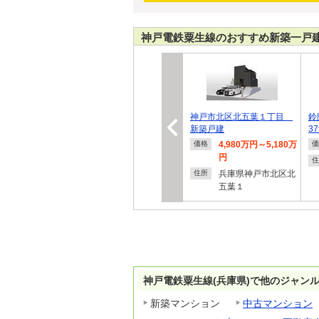
神戸電鉄粟生線のおすすめ新築一戸
神戸市北区北五葉１丁目
鈴
新築戸建
3
4,980万円～5,180万
価格
価
円
住
兵庫県神戸市北区北
住所
五葉１
神戸電鉄粟生線(兵庫県)で他のジャン
新築マンション
中古マンション