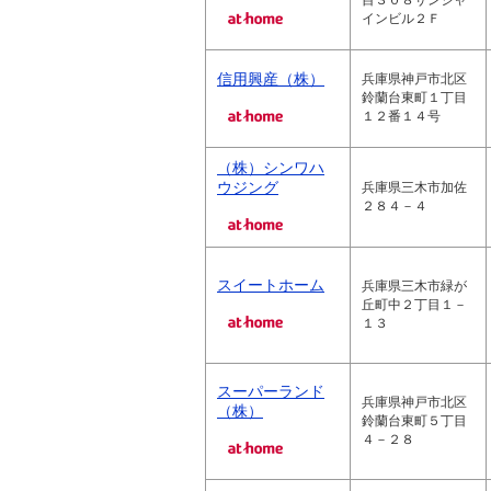
目３０８サンシャ
インビル２Ｆ
信用興産（株）
兵庫県神戸市北区
鈴蘭台東町１丁目
１２番１４号
（株）シンワハ
ウジング
兵庫県三木市加佐
２８４－４
スイートホーム
兵庫県三木市緑が
丘町中２丁目１－
１３
スーパーランド
兵庫県神戸市北区
（株）
鈴蘭台東町５丁目
４－２８