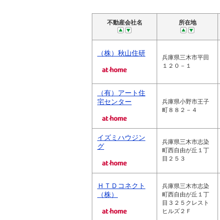
不動産会社名
所在地
（株）秋山住研
兵庫県三木市平田
１２０－１
（有）アート住
宅センター
兵庫県小野市王子
町８８２－４
イズミハウジン
兵庫県三木市志染
グ
町西自由が丘１丁
目２５３
ＨＴＤコネクト
兵庫県三木市志染
（株）
町西自由が丘１丁
目３２５クレスト
ヒルズ２Ｆ