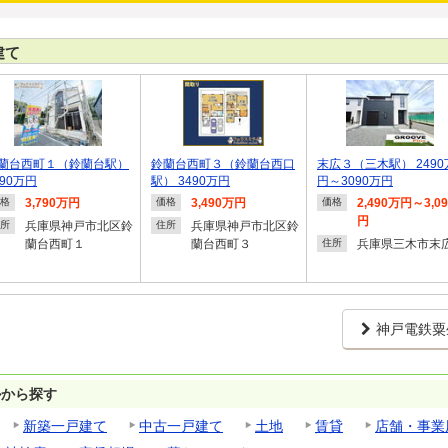
建て
蘭台西町１（鈴蘭台駅）
鈴蘭台西町３（鈴蘭台西口
末広３（三木駅） 2490
790万円
駅） 3490万円
円～3090万円
3,790万円
3,490万円
2,490万円～3,0
格
価格
価格
円
兵庫県神戸市北区鈴
兵庫県神戸市北区鈴
所
住所
蘭台西町１
蘭台西町３
兵庫県三木市末
住所
神戸電鉄粟
ルから探す
新築一戸建て
中古一戸建て
土地
賃貸
店舗・事業