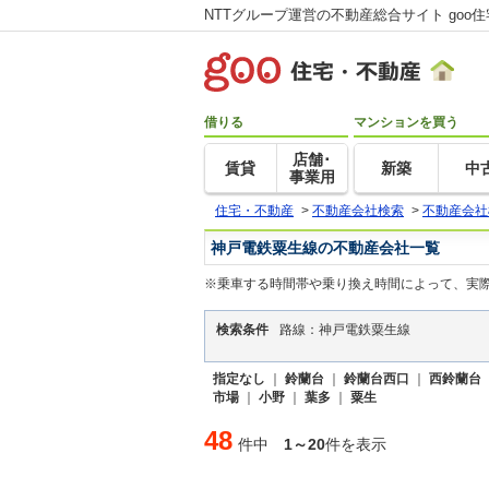
NTTグループ運営の不動産総合サイト goo
借りる
マンションを買う
店舗･
賃貸
新築
中
事業用
住宅・不動産
>
不動産会社検索
>
不動産会社
神戸電鉄粟生線の不動産会社一覧
※乗車する時間帯や乗り換え時間によって、実
検索条件
路線：神戸電鉄粟生線
指定なし
｜
鈴蘭台
｜
鈴蘭台西口
｜
西鈴蘭台
市場
｜
小野
｜
葉多
｜
粟生
48
件中
1～20
件を表示