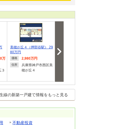
万
美穂が丘４（押部谷駅） 29
秋葉台３（木幡駅） 4180
垂井町（小野駅）
80万円
万円
円
90万
2,980万円
4,180万円
2,980
価格
価格
価格
兵庫県神戸市西区美
兵庫県神戸市西区秋
兵庫県
住所
住所
住所
広３
穂が丘４
葉台３
生線の新築一戸建て情報をもっと見る
用
不動産投資