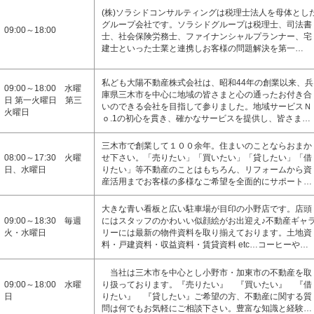
(株)ソラシドコンサルティングは税理士法人を母体とし
グループ会社です。ソラシドグループは税理士、司法書
09:00～18:00
士、社会保険労務士、ファイナンシャルプランナー、宅
建士といった士業と連携しお客様の問題解決を第一…
私ども大陽不動産株式会社は、昭和44年の創業以来、兵
09:00～18:00 水曜
庫県三木市を中心に地域の皆さまと心の通ったお付き合
日 第一火曜日 第三
いのできる会社を目指して参りました。地域サービスＮ
火曜日
ｏ.1の初心を貫き、確かなサービスを提供し、皆さま…
三木市で創業して１００余年。住まいのことならおまか
08:00～17:30 火曜
せ下さい。「売りたい」「買いたい」「貸したい」「借
日、水曜日
りたい」等不動産のことはもちろん、リフォームから資
産活用までお客様の多様なご希望を全面的にサポート…
大きな青い看板と広い駐車場が目印の小野店です。店頭
09:00～18:30 毎週
にはスタッフのかわいい似顔絵がお出迎え♪不動産ギャ
火・水曜日
リーには最新の物件資料を取り揃えております。土地資
料・戸建資料・収益資料・賃貸資料 etc…コーヒーや…
当社は三木市を中心とし小野市・加東市の不動産を取
09:00～18:00 水曜
り扱っております。『売りたい』 『買いたい』 『借
日
りたい』 『貸したい』ご希望の方、不動産に関する質
問は何でもお気軽にご相談下さい。豊富な知識と経験…