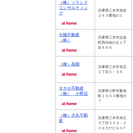
（株）ソラシド
コンサルティン
兵庫県三木市加佐
グ
２４３番地の１
大陽不動産
兵庫県三木市志染
（株）
町西自由が丘１丁
目４６６
（株）高階
兵庫県三木市末広
１丁目５－３５
タカセ不動産
兵庫県小野市敷地
（株） 小野店
町１５０３番地の
７
（株）大丸不動
兵庫県三木市末広
産
３丁目３２３－２
スエカゲビル１Ｆ