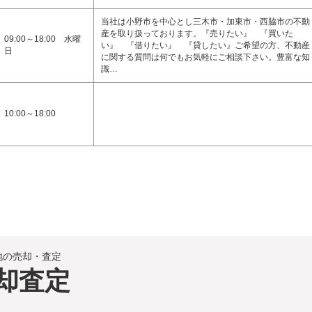
当社は小野市を中心とし三木市・加東市・西脇市の不動
産を取り扱っております。『売りたい』 『買いた
09:00～18:00 水曜
い』 『借りたい』 『貸したい』ご希望の方、不動産
日
に関する質問は何でもお気軽にご相談下さい。豊富な知
識…
10:00～18:00
地の売却・査定
却査定