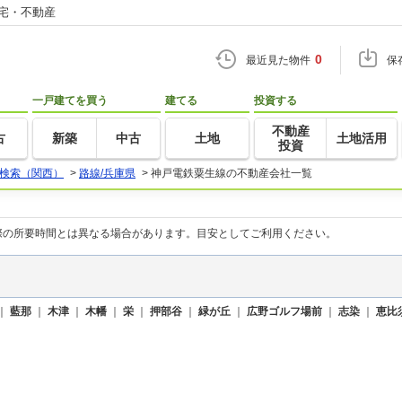
住宅・不動産
0
最近見た物件
保
一戸建てを買う
建てる
投資する
不動産
古
新築
中古
土地
土地活用
投資
検索（関西）
>
路線/兵庫県
>
神戸電鉄粟生線の不動産会社一覧
際の所要時間とは異なる場合があります。目安としてご利用ください。
｜
藍那
｜
木津
｜
木幡
｜
栄
｜
押部谷
｜
緑が丘
｜
広野ゴルフ場前
｜
志染
｜
恵比