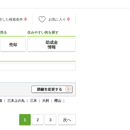
0
0
存した検索条件
お気に入り
売る
住みやすい街を探す
助成金
売却
情報
須
｜
三木上の丸
｜
三木
｜
大村
｜
樫山
｜
1
2
3
次へ