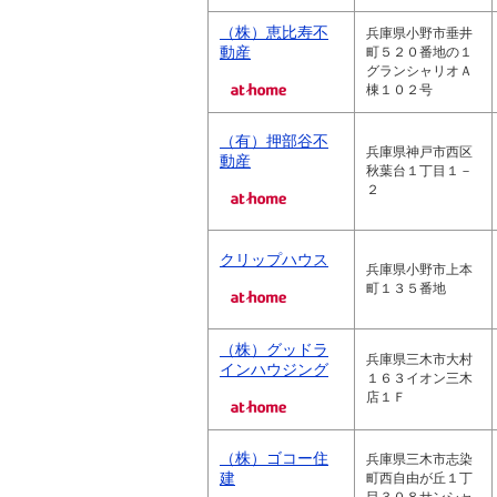
（株）恵比寿不
兵庫県小野市垂井
動産
町５２０番地の１
グランシャリオＡ
棟１０２号
（有）押部谷不
兵庫県神戸市西区
動産
秋葉台１丁目１－
２
クリップハウス
兵庫県小野市上本
町１３５番地
（株）グッドラ
兵庫県三木市大村
インハウジング
１６３イオン三木
店１Ｆ
（株）ゴコー住
兵庫県三木市志染
建
町西自由が丘１丁