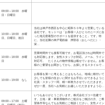
09:00～18:00 水曜
日・日曜日
当社は神戸市西区を中心に昭和５０年より営業している
会社です。モットーは「お客様一人ひとりのニーズに合
10:00～18:00 水曜
った地元密着型のサポートを提供すること」です。特
日、日曜日、祝日
に、当社近隣の神戸電鉄線 押部谷（おしべだに）・
栄…
営業時間外でも接客可能です。お電話頂ければ時間外で
10:00～18:00 水曜
も対応致します。女性スタッフが対応。メール、ライン
日
対応可。 たくさんの物件情報は載せていません。お客
様のご要望をお聞きしてから、お探しするスタイルで…
お客様を第一に考えることはもちろん、地域に根付いて
少しでも皆様の住まいに関するお手伝いができるように
10:00～19:00 なし
社員・スタッフ一同、精一杯努力させていただきます。
ぜひ一度、当社へお気軽にお越しいただきますよう心…
いつもありがとうございます。株式会社ゴコー住建で
す。土地・家・事業用物件のご処分をご検討の方、ご希
09:00～17:00 土曜
望条件等なんでもお気軽にご相談ください。女性メイン