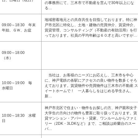
日、日曜日（祝日）
の事務所にて、三木市で不動産を営んで30年以上にな
る…
地域密着地元との共存共生を目指しております。特に神
09:00～18:30 年末
戸市北区に特化し、土地・建物の売買仲介、賃貸仲介、
年始、ＧＷ、お盆
賃貸管理、コンサルティング（不動産の有効活用）を行
っております。社員の平均年齢は６０才と高いですが…
09:00～18:00
（水）
当社は、お客様のニーズにお応えし、三木市を中心
に、神戸電鉄の各駅にアクセスの良い物件を数多くそろ
10:00～19:00 毎
えております。賃貸物件や売買物件は三木市の不動産 ス
水曜日
イートホームで！ 一人暮らしをはじめる学生さん、
新…
神戸市北区で住まい・物件をお探しの方、神戸親和女子
大学生の方向けの物件も豊富に取り扱っております。賃
10:00～18:30 水曜
貸マンション・アパート・貸家、ワンルームからファミ
日
リー（2DK・3LDKなど）まで、ご相談は鈴蘭台のスー
パ…