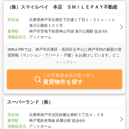
取り組んでおります。 不動産に関する事なら当社へお気軽にお問
い合せ下さい。社員一同お待ちしております。
（株）スマイルペイ 本店 ＳＭＩＬＥＰＡＹ不動産
所在地
兵庫県神戸市兵庫区下沢通１丁目１－２１ｕ－ｒｏ
湊川公園前１０１号
最寄駅
神戸市営地下鉄西神山手線 湊川公園駅 徒歩3分
情報提供元
アットホーム
SMILE PAYでは、神戸市兵庫区・長田区を中心に神戸市内の最新の賃
貸情報（マンション・アパート・戸建）をお届けしています。どこ
よりも正確、丁寧な情報発信に努め、お部屋探しをされる全てのお
もっと見る
客様に、ご満足してご利用いただけるよう、スタッフ一同、心を込
めて、日々の仕事に取り組んでいます！任せてよかったと納得、安
この不動産会社が取り扱う
心していただけるお部屋探しのサポートを提供させていただきま
賃貸物件を探す
す。ご希望のお部屋がホームページに掲載されていない場合でもご
安心ください。お問い合わせいただければ、家主様のご都合でイン
ターネットに掲載できないご希望エリアの物件をご紹介させていた
だきます。生活保護の受給申請をお考えの方やすでに生活保護を受
スーパーランド（株）
給の方。神戸で人気のタワーマンションまで！湊川駅から徒歩3
分、神戸市兵庫区・長田区・大阪市内の賃貸情報探しのことなら、
所在地
兵庫県神戸市北区鈴蘭台東町５丁目４－２８
SMAILE PAYへ！
最寄駅
神戸電鉄有馬線 鈴蘭台駅 徒歩6分
情報提供元
アットホーム