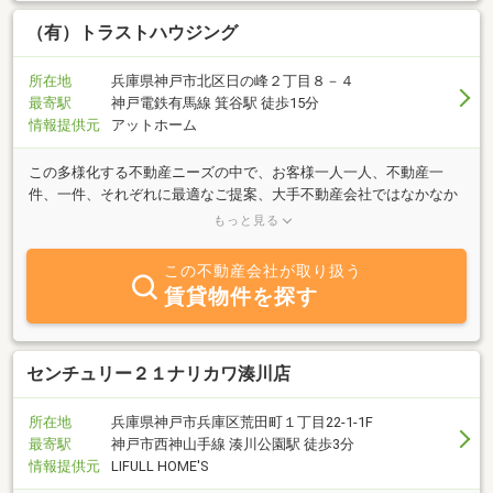
（有）トラストハウジング
所在地
兵庫県神戸市北区日の峰２丁目８－４
最寄駅
神戸電鉄有馬線 箕谷駅 徒歩15分
情報提供元
アットホーム
この多様化する不動産ニーズの中で、お客様一人一人、不動産一
件、一件、それぞれに最適なご提案、大手不動産会社ではなかなか
できないような細かなフォローをすることで、お取引が完了しても
もっと見る
ずっと、お客様にとって身近な存在であり続けられるよう、ご要望
をしっかりとお聞きし、数ある選択肢の中から最適の提案が出来る
この不動産会社が取り扱う
よう心がけています。
賃貸物件を探す
センチュリー２１ナリカワ湊川店
所在地
兵庫県神戸市兵庫区荒田町１丁目22-1-1F
最寄駅
神戸市西神山手線 湊川公園駅 徒歩3分
情報提供元
LIFULL HOME'S