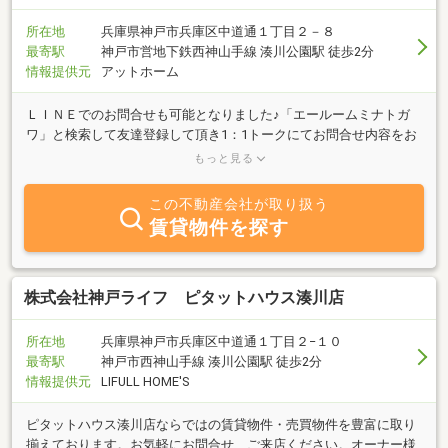
所在地
兵庫県神戸市兵庫区中道通１丁目２－８
最寄駅
神戸市営地下鉄西神山手線 湊川公園駅 徒歩2分
情報提供元
アットホーム
ＬＩＮＥでのお問合せも可能となりました♪「エールームミナトガ
ワ」と検索して友達登録して頂き1：1トークにてお問合せ内容をお
知らせ下さい♪◎神戸市営地下鉄、湊川公園駅徒歩３分 神戸高速
もっと見る
線、新開地駅徒歩４分の好立地☆神戸市兵庫区を中心とし中央区、
長田区、須磨区、垂水区、西区、東灘区、北区、神戸市全域走りま
この不動産会社が取り扱う
す！！ お客様用駐車場完備♪お車の無い方は無料送迎付きですの
賃貸物件を探す
でお気軽にお申し付け下さい。物件続々更新中です・デザイナーズ
物件・新築物件・敷＆礼０円物件・高級マンション・ペット可物
件・レオパレス・ＵＲ賃貸・大手ハウスメーカー施工物件・未公開
物件・駐車場・店舗・倉庫・土地など賃貸・売買に携わる様々な物
株式会社神戸ライフ ピタットハウス湊川店
件情報を日々取り揃えていますのでベテランスタッフ達が必ずお客
様のご満足のいく物件をご紹介します☆お客様満足度１２０％を目
所在地
兵庫県神戸市兵庫区中道通１丁目２−１０
指し日々精進していますのでご来店お待ちしております。
最寄駅
神戸市西神山手線 湊川公園駅 徒歩2分
情報提供元
LIFULL HOME'S
ピタットハウス湊川店ならではの賃貸物件・売買物件を豊富に取り
揃えております。お気軽にお問合せ、ご来店ください。オーナー様