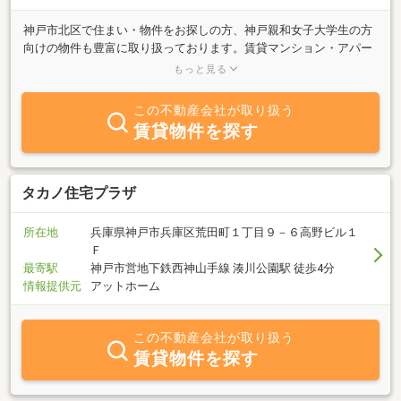
神戸市北区で住まい・物件をお探しの方、神戸親和女子大学生の方
向けの物件も豊富に取り扱っております。賃貸マンション・アパー
ト・貸家、ワンルームからファミリー（2DK・3LDKなど）まで、ご
もっと見る
相談は鈴蘭台のスーパーランドまでお気軽にどうぞ！店舗・事務所
など事業用物件や月極駐車場もございます。
この不動産会社が取り扱う
賃貸物件を探す
タカノ住宅プラザ
所在地
兵庫県神戸市兵庫区荒田町１丁目９－６高野ビル１
Ｆ
最寄駅
神戸市営地下鉄西神山手線 湊川公園駅 徒歩4分
情報提供元
アットホーム
この不動産会社が取り扱う
賃貸物件を探す