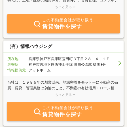
特化し、土地・建物の売買仲介、賃貸仲介、賃貸管理、コンサルテ
ィング（不動産の有効活用）を行っております。社員の平均年齢は
もっと見る
６０才と高いですが、全員が地元の在住で一番新しい社員でも勤続
１９年と長く、地元に精通し、不動産業の経験も豊富です。社員６
この不動産会社が取り扱う
名の内、４名は宅地建物取引士の免許を持っております。社員一
賃貸物件を探す
同、年齢相応に「しつこくない営業」をモットーにしておりますの
で、地元の不動産のご相談につきましては、是非、お気軽にご連絡
ください。社員一同、お待ちしております。
（有）情報ハウジング
所在地
兵庫県神戸市兵庫区荒田町３丁目２８－４ １Ｆ
最寄駅
神戸市営地下鉄西神山手線 湊川公園駅 徒歩8分
情報提供元
アットホーム
当社は、１９８５年の創業以来、地域密着をモットーに不動産の売
買・賃貸・管理業務は勿論のこと、不動産の有効活用・ローン相
談・新築・増改築・リフォーム等の建築相談業務・アフター相談
もっと見る
等、お客様のニーズに対応した幅広いトータルサービスをお手掛け
ております。 地元不動産を熟知したプロフェッショナルとして、
この不動産会社が取り扱う
最新且つ正確な情報をより早く提供させていただくとともに、満足
賃貸物件を探す
度の高いサービスとお客様からの多大な信頼を得ることを目標と
し、快適な暮らしを的確にサポートするアドバイザーとして業務に