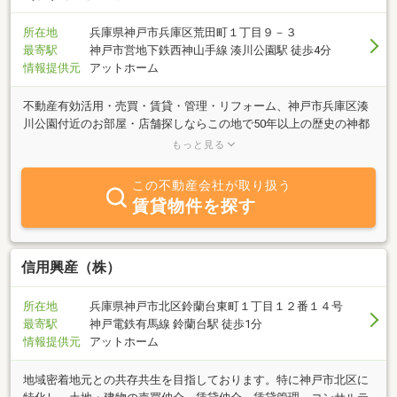
所在地
兵庫県神戸市兵庫区荒田町１丁目９－３
最寄駅
神戸市営地下鉄西神山手線 湊川公園駅 徒歩4分
情報提供元
アットホーム
不動産有効活用・売買・賃貸・管理・リフォーム、神戸市兵庫区湊
川公園付近のお部屋・店舗探しならこの地で50年以上の歴史の神都
商会へお任せ下さい。その他、神戸全域取り扱っております。押
もっと見る
売・しつこい営業致しません。お気軽にお問い合わせ下さい（＾－
＾）
この不動産会社が取り扱う
賃貸物件を探す
信用興産（株）
所在地
兵庫県神戸市北区鈴蘭台東町１丁目１２番１４号
最寄駅
神戸電鉄有馬線 鈴蘭台駅 徒歩1分
情報提供元
アットホーム
地域密着地元との共存共生を目指しております。特に神戸市北区に