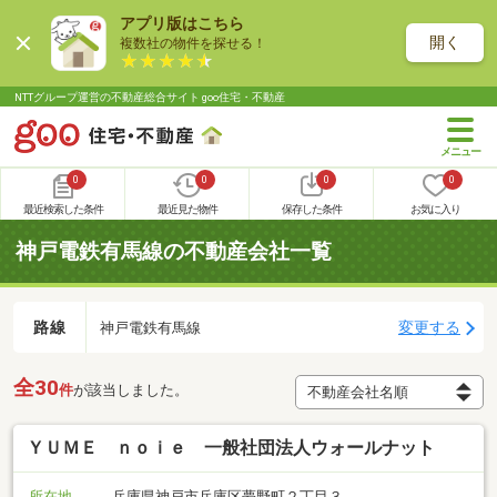
アプリ版はこちら
開く
複数社の物件を探せる！
NTTグループ運営の不動産総合サイト goo住宅・不動産
0
0
0
0
最近検索した条件
最近見た物件
保存した条件
お気に入り
神戸電鉄有馬線の不動産会社一覧
路線
変更する
神戸電鉄有馬線
全30
件
が該当しました。
ＹＵＭＥ ｎｏｉｅ 一般社団法人ウォールナット
所在地
兵庫県神戸市兵庫区夢野町２丁目３