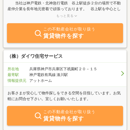
当社は神戸電鉄・北神急行電鉄 谷上駅徒歩２分の場所で不動
産仲介業を長年地元密着で頑張っております。 谷上駅を中心とし
て、地元の不動産の売買・賃貸・管理を主な業務内容とする会社で
もっと見る
す。 また谷上駅周辺の駐車場も多数管理しています。 「売りた
い」「買いたい」「借りたい」ご希望の方、不動産に関する質問は
この不動産会社が取り扱う
何でもお気軽にご相談下さい。 特に谷上駅周辺エリアはぜひ当
賃貸物件を探す
社へ御相談下さい。
（株）ダイワ住宅サービス
所在地
兵庫県神戸市兵庫区下祇園町２０－１５
最寄駅
神戸電鉄有馬線 湊川駅
情報提供元
アットホーム
お客さまが安心して物件探しをできる空間を目指しています。お気
軽にお問合せ下さい。宜しくお願いいたします。
この不動産会社が取り扱う
賃貸物件を探す