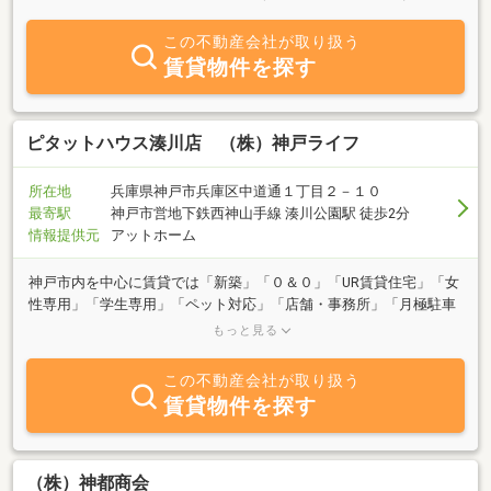
この不動産会社が取り扱う
賃貸物件を探す
ピタットハウス湊川店 （株）神戸ライフ
所在地
兵庫県神戸市兵庫区中道通１丁目２－１０
最寄駅
神戸市営地下鉄西神山手線 湊川公園駅 徒歩2分
情報提供元
アットホーム
神戸市内を中心に賃貸では「新築」「０＆０」「UR賃貸住宅」「女
性専用」「学生専用」「ペット対応」「店舗・事務所」「月極駐車
場」等々豊富に取り揃えております。売買では「新築・中古戸建住
もっと見る
宅」「新築・中古マンション」「土地」「収益物件」等々。また、
任意売却でのお買い得物件が出る事もございます♪お気軽にお問合
この不動産会社が取り扱う
せ、ご来店ください。★オーナー様も随時募集中★お部屋の仲介ば
賃貸物件を探す
かりではなく、管理業務も平行して行っておりますので、空室でお
困りのオーナー様もお気軽にご相談下さいませ。
（株）神都商会