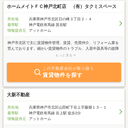
ホームメイトＦＣ神戸北町店 （有）タクミスペース
所在地
兵庫県神戸市北区日の峰３丁目２－４
最寄駅
神戸電鉄有馬線 箕谷駅
情報提供元
アットホーム
神戸市北区で主に賃貸物件管理、賃貸、売買仲介、リフォーム業を
営んでおります。細かい賃貸物件のトラブル、入居中器具等の故障
対応、退去の立ち合い処理等も当社にお任せ下さい。退去立ち合い
もっと見る
からリフォーム打ち合わせなど不動産にまつわる事はなんでも相談
下さい。当社は積水ハウス不動産関西シャーメゾンSHOPです。鈴蘭
この不動産会社が取り扱う
台から三田までのシャーメゾン物件の申込み窓口もさせてもらって
賃貸物件を探す
ます。些細な不動産にまつわる事での相談、お部屋探しはお任せ下
さい。
大新不動産
所在地
兵庫県神戸市北区山田町下谷上字藤畑１３－１
最寄駅
神戸電鉄有馬線 谷上駅 徒歩2分
情報提供元
アットホーム