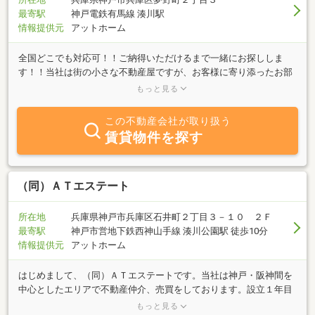
最寄駅
神戸電鉄有馬線 湊川駅
情報提供元
アットホーム
全国どこでも対応可！！ご納得いただけるまで一緒にお探ししま
す！！当社は街の小さな不動産屋ですが、お客様に寄り添ったお部
屋探しでは負けません。どんなご相談でもお気軽にご連絡くださ
もっと見る
い。
この不動産会社が取り扱う
賃貸物件を探す
（同）ＡＴエステート
所在地
兵庫県神戸市兵庫区石井町２丁目３－１０ ２Ｆ
最寄駅
神戸市営地下鉄西神山手線 湊川公園駅 徒歩10分
情報提供元
アットホーム
はじめまして、（同）ＡＴエステートです。当社は神戸・阪神間を
中心としたエリアで不動産仲介、売買をしております。設立１年目
目の新しい会社ですが、お陰様でたくさんのご依頼を頂いておりま
もっと見る