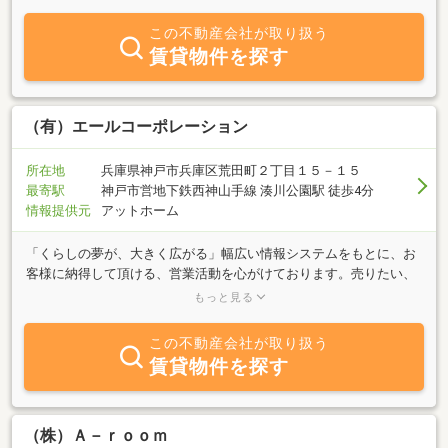
す。ご自宅の売買、居住用の賃貸物件、テナントをお探しの方
等々...どんなご依頼でもＯＫです。全力でお手伝いさせて頂きま
この不動産会社が取り扱う
す！ぜひお気軽にご相談ください。
賃貸物件を探す
（有）エールコーポレーション
所在地
兵庫県神戸市兵庫区荒田町２丁目１５－１５
最寄駅
神戸市営地下鉄西神山手線 湊川公園駅 徒歩4分
情報提供元
アットホーム
「くらしの夢が、大きく広がる」幅広い情報システムをもとに、お
客様に納得して頂ける、営業活動を心がけております。売りたい、
買いたい、賃貸を探しておられるお客様又管理リフォーム、建築を
もっと見る
お考えのお客様に、お引越しに至るまで、お手伝いさせて頂きま
す。アフターも安心な当社に、不動産のことなら、どうぞお気軽
この不動産会社が取り扱う
に、ご相談下さいませ。社員一同、心よりお待ち申し上げておりま
賃貸物件を探す
す。
（株）Ａ－ｒｏｏｍ