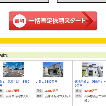
戸建て
島１（武庫川駅） 3580
大島１ 3380万円
東鳴尾町２（洲先駅） 4
円
0万円
3,580万円
3,380万円
4,490万円
格
価格
価格
兵庫県尼崎市大島１
兵庫県尼崎市大島１
兵庫県西宮市東
所
住所
住所
町２