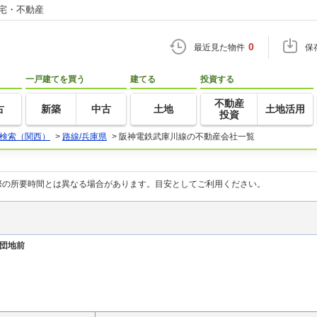
住宅・不動産
0
最近見た物件
保
一戸建てを買う
建てる
投資する
不動産
古
新築
中古
土地
土地活用
投資
検索（関西）
>
路線/兵庫県
>
阪神電鉄武庫川線の不動産会社一覧
際の所要時間とは異なる場合があります。目安としてご利用ください。
団地前