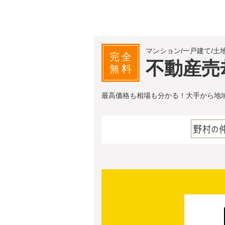
マンション/一戸建て/土
完全
不動産売
無料
最高価格も相場も分かる！大手から地