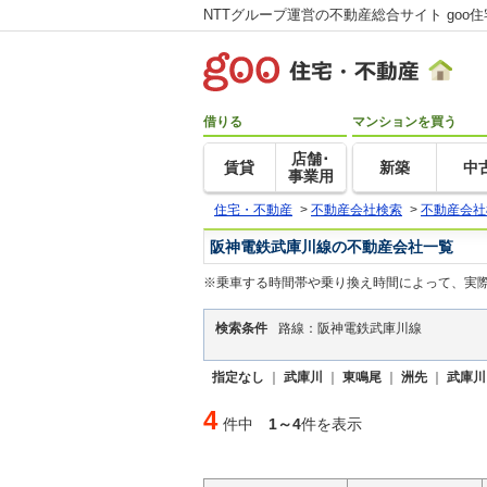
NTTグループ運営の不動産総合サイト goo
借りる
マンションを買う
店舗･
賃貸
新築
中
事業用
住宅・不動産
>
不動産会社検索
>
不動産会社
阪神電鉄武庫川線の不動産会社一覧
※乗車する時間帯や乗り換え時間によって、実
検索条件
路線：阪神電鉄武庫川線
指定なし
｜
武庫川
｜
東鳴尾
｜
洲先
｜
武庫川
4
件中
1～4
件を表示