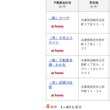
不動産会社名
所在地
（株）カーザ
兵庫県尼崎市元浜
町２丁目３３－１
（有）大光エス
兵庫県西宮市里中
テート
町１丁目１－１
２Ｆ
（株）不動産本
兵庫県尼崎市大庄
舗・わか丸
西町１丁目９－１
ヴォ－トセレスト
５０３
（有）武庫川住
研
兵庫県西宮市上田
中町１１－２４
4
件中
1～4
件を表示