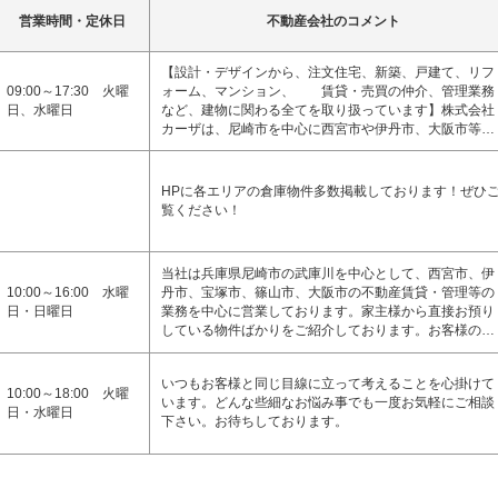
営業時間・定休日
不動産会社のコメント
【設計・デザインから、注文住宅、新築、戸建て、リフ
09:00～17:30 火曜
ォーム、マンション、 賃貸・売買の仲介、管理業務
日、水曜日
など、建物に関わる全てを取り扱っています】株式会社
カーザは、尼崎市を中心に西宮市や伊丹市、大阪市等…
HPに各エリアの倉庫物件多数掲載しております！ぜひ
覧ください！
当社は兵庫県尼崎市の武庫川を中心として、西宮市、伊
10:00～16:00 水曜
丹市、宝塚市、篠山市、大阪市の不動産賃貸・管理等の
日・日曜日
業務を中心に営業しております。家主様から直接お預り
している物件ばかりをご紹介しております。お客様の…
いつもお客様と同じ目線に立って考えることを心掛けて
10:00～18:00 火曜
います。どんな些細なお悩み事でも一度お気軽にご相談
日・水曜日
下さい。お待ちしております。