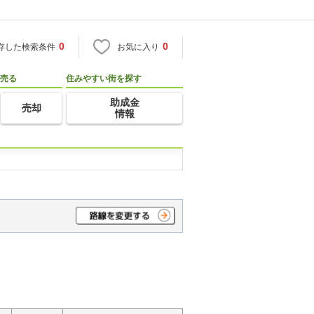
0
0
存した検索条件
お気に入り
売る
住みやすい街を探す
助成金
売却
情報