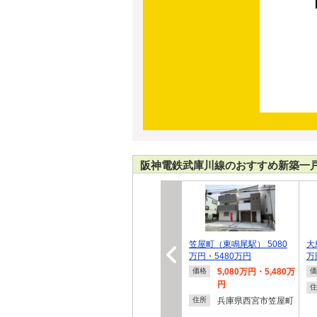
阪神電鉄武庫川線のおすすめ新築一
笠屋町（東鳴尾駅） 5080
大
万円・5480万円
万
5,080万円・5,480万
価格
価
円
住
兵庫県西宮市笠屋町
住所