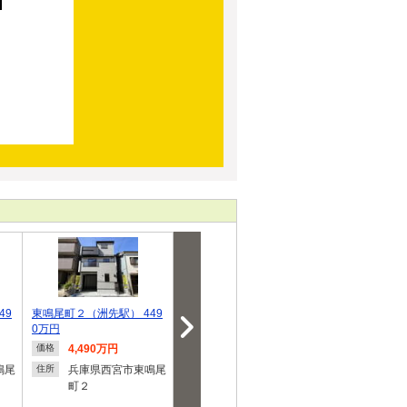
49
東鳴尾町２（洲先駅） 449
東鳴尾町２（洲先駅） 449
ブルーミングガ
0万円
0万円
市東鳴尾町2丁
4,490万円
4,490万円
4,490
価格
価格
価格
鳴尾
兵庫県西宮市東鳴尾
兵庫県西宮市東鳴尾
兵庫県
住所
住所
住所
町２
町２
町２