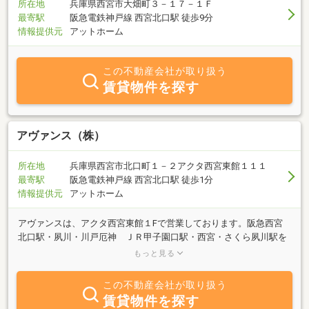
所在地
兵庫県西宮市大畑町３－１７－１Ｆ
最寄駅
阪急電鉄神戸線 西宮北口駅 徒歩9分
情報提供元
アットホーム
この不動産会社が取り扱う
賃貸物件を探す
アヴァンス（株）
所在地
兵庫県西宮市北口町１－２アクタ西宮東館１１１
最寄駅
阪急電鉄神戸線 西宮北口駅 徒歩1分
情報提供元
アットホーム
アヴァンスは、アクタ西宮東館１Fで営業しております。阪急西宮
北口駅・夙川・川戸厄神 ＪＲ甲子園口駅・西宮・さくら夙川駅を
中心に不動産（売買・賃貸）物件を多数ご紹介させていただいてお
もっと見る
ります。西宮市・芦屋市・神戸市・宝塚市等人気エリアの物件は、
アヴァンスにおまかせ下さい。
この不動産会社が取り扱う
賃貸物件を探す