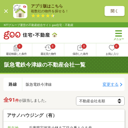
アプリ版はこちら
開く
複数社の物件を探せる！
NTTグループ運営の不動産総合サイト goo住宅・不動産
0
0
0
0
最近検索した条件
最近見た物件
保存した条件
お気に入り
阪急電鉄今津線の不動産会社一覧
路線
変更する
阪急電鉄今津線
全91
件
が該当しました。
アサノハウジング（有）
所在地
兵庫県宝塚市小林５丁目９番１０５号