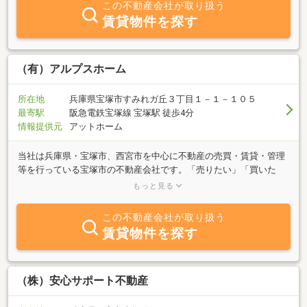
この不動産会社が取り扱う
賃貸物件を探す
（有）アルプスホーム
所在地
兵庫県宝塚市すみれガ丘３丁目１－１－１０５
最寄駅
阪急電鉄宝塚線 宝塚駅 徒歩4分
情報提供元
アットホーム
当社は兵庫県・宝塚市、西宮市を中心に不動産の売買・賃貸・管理
等を行っている宝塚市の不動産会社です。「売りたい」「買いた
い」「借りたい」御希望の方、不動産に関する質問は何でも気軽に
もっと見る
当社までご相談ください。豊富な物件情報でお客様のご希望に併せ
たスピーディーな対応を心がけております。宝塚市の不動産、西宮
この不動産会社が取り扱う
市の不動産情報は、宝塚市の不動産会社・アルプスホームにお任せ
賃貸物件を探す
ください。
（株）安心サポート不動産