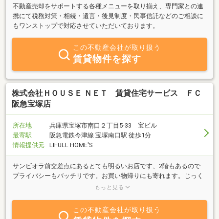
不動産売却をサポートする各種メニューを取り揃え、専門家との連
携にて税務対策・相続・遺言・後見制度・民事信託などのご相談に
もワンストップで対応させていただいております。
この不動産会社が取り扱う
賃貸物件を探す
株式会社ＨＯＵＳＥ ＮＥＴ 賃貸住宅サービス ＦＣ
阪急宝塚店
所在地
兵庫県宝塚市南口２丁目5-33 宝ビル
最寄駅
阪急電鉄今津線 宝塚南口駅 徒歩1分
情報提供元
LIFULL HOME'S
サンビオラ前交差点にあるとても明るいお店です、2階もあるので
プライバシーもバッチリです。お買い物帰りにも寄れます。じっく
り話し込み、悔いの無いお部屋探しができます。広いお店と明るい
もっと見る
スタッフが自慢です。
この不動産会社が取り扱う