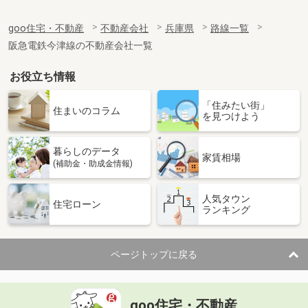
goo住宅・不動産
不動産会社
兵庫県
路線一覧
阪急電鉄今津線の不動産会社一覧
お役立ち情報
「住みたい街」
住まいのコラム
を見つけよう
暮らしのデータ
家賃相場
(補助金・助成金情報)
人気タウン
住宅ローン
ランキング
ページトップに戻る
goo住宅・不動産