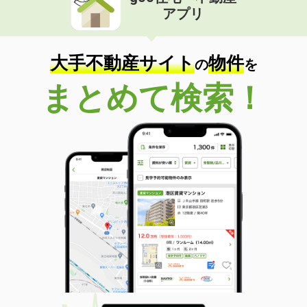
アプリ
大手不動産サイト
物件
の
を
まとめて検索！