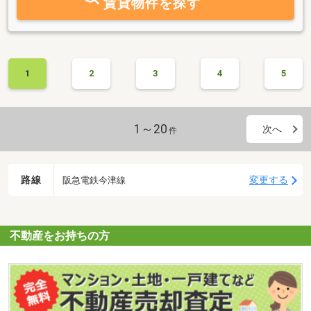
賃貸物件を探す
1
2
3
4
5
1～20
次へ
件
路線
変更する
阪急電鉄今津線
不動産をお持ちの方