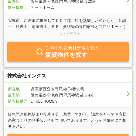
最寄駅
阪急電鉄今津線 門戸厄神駅 徒歩20分
情報提供元
アットホーム
宝塚市、西宮市に根差して５０年超。街を熟知した私たちが、弁護
士、税理士、司法書士、ＦＰ、介護等の専門家等と共にサポートさ
せて頂きます。お客様のライフスタイルに合わした最適な提案を行
もっと見る
います。担当者が変わることなく、誠実に長く深くお付き合いをさ
せて頂きます。あなたの人生における大切な不動産を誠実なサポー
この不動産会社が取り扱う
トで安心してお任せ下さい。
賃貸物件を探す
株式会社イングス
所在地
兵庫県西宮市門戸東町4番38号
最寄駅
阪急電鉄今津線 門戸厄神駅 徒歩4分
情報提供元
LIFULL HOME'S
阪急門戸厄神駅より徒歩４分！創業して37年、誠意をもってお客様
の家づくりのお手伝いさせて頂いております。どうぞお気軽にご相
談下さい。