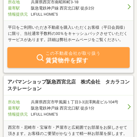
所在地
兵庫県西宮市南昭和町3-18
最寄駅
阪急電鉄神戸線 西宮北口駅 徒歩2分
情報提供元
LIFULL HOME'S
平日をご利用いただき不動産を購入いただくお客様（平日会員様）
に限り、当社通常手数料の30％をキャッシュバックさせていただく
サービスがあります。詳細は弊社ホームページをご覧ください。
この不動産会社が取り扱う
賃貸物件を探す
アパマンショップ阪急西宮北店 株式会社 タカラコン
ステレーション
所在地
兵庫県西宮市甲風園１丁目3-3須澤興産ビル104号
最寄駅
阪急電鉄神戸線 西宮北口駅 徒歩1分
情報提供元
LIFULL HOME'S
西宮市・尼崎市・宝塚市・芦屋市と広範囲でお部屋をお探しさせて
頂きます。お客様のご要望がかなうまで精一杯お部屋を探します。