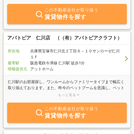
す。●良い事ばかりではなく悪いこともお伝えしお客様と一緒に問
題解決に取り組みます。●「売ったら終わり」ではなくアフターフ
この不動産会社が取り扱う
ォローもしっかりとし、将来的な買い替えにも対応いたします。●
賃貸物件を探す
住宅ローンにも強く、数ある金融機関の中から、お客様にピッタリ
の住宅ローンをご提案します。お客様に寄り添った接客をモットー
とし、一人ひとりに最適なご提案します。不動産全般、お困りごと
があればお気軽にご相談ください！！
アパトピア 仁川店 （（有）アパトピアクラフト）
所在地
兵庫県宝塚市仁川北２丁目６－１０サンローゼ仁川
１Ｆ
最寄駅
阪急電鉄今津線 仁川駅 徒歩1分
情報提供元
アットホーム
仁川駅のお部屋探し、ワンルームからファミリータイプまで幅広く
取り揃えております。また、昨今のペットブームを意識し、ペット
可賃貸物件の発掘にも力を入れ、弊社専属のお部屋を数多く揃えて
もっと見る
おります。ご要望がございましたら、お気軽にご相談ください。ま
た、イレギュラーなご要望等がありましたら、あわせて遠慮なくご
この不動産会社が取り扱う
相談ください。お客様専用駐車場あります。賃貸管理 土地活用に
賃貸物件を探す
ついても ご相談ください。取引先有名ハウスメーカーパナソニック
ホームズ ダイワハウス 積水ハウス 大東建託 etc、