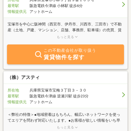
最寄駅
阪急電鉄今津線 小林駅 徒歩6分
情報提供元
アットホーム
宝塚市を中心に阪神間（西宮市、伊丹市、川西市、三田市）で不動
産（土地、戸建、マンション、店舗、事務所、駐車場）の売買、賃
貸、リフォーム、土地活用のご相談は実績のあるアサノハウジング
もっと見る
有限会社へ弊社は1989（平成元）年に創業以来、地域の皆様に愛さ
れ、親しまれて営業させていただいております。不動産のことなら
この不動産会社が取り扱う
何でもご相談いただける『街の何でも屋』でありたいと思っていま
賃貸物件を探す
す。キメ細かなサービスで皆様に喜んでいただけるよう、これから
も社員一同頑張ってまいります。
（株）アスティ
所在地
兵庫県宝塚市宝梅３丁目３－３０
最寄駅
阪急電鉄今津線 逆瀬川駅 徒歩23分
情報提供元
アットホーム
＜弊社の特徴＞●地域密着はもちろん、幅広いネットワークを使っ
てエリアを問わず対応いたします。●お客様が欲しい情報をいち早
く手に入れられるように豊富なサポートシステムを取り入れていま
もっと見る