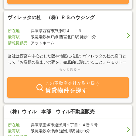
ヴィレッタの杜 （株）ＲＳハウジング
所在地
兵庫県西宮市芦原町４－１９
最寄駅
阪急電鉄神戸線 西宮北口駅 徒歩11分
情報提供元
アットホーム
当社は西宮を中心とした阪神地区に根差すヴィレッタの杜の窓口と
して「お客様の住まいの夢を、徹底的に形にすること」をモットー
に歩んできました。お客様に寄り添い、お客様と共に考え、お客様
もっと見る
の住まいの夢を時間を掛けて形にすることで同じ建物が一つとして
ないことを誇りに「今までも、これからも、世界にひとつ」を作っ
この不動産会社が取り扱う
ていきます。
賃貸物件を探す
（株）ウィル 本部 ウィル不動産販売
所在地
兵庫県宝塚市逆瀬川１丁目１４番６号
最寄駅
阪急電鉄今津線 逆瀬川駅 徒歩3分