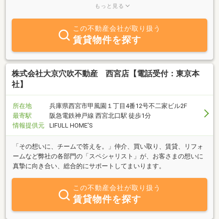
お部屋探しはお任せ下さいませ。クレジット支払い可能となり、ま
もっと見る
たIT接客も可能です
この不動産会社が取り扱う
賃貸物件を探す
株式会社大京穴吹不動産 西宮店【電話受付：東京本
社】
所在地
兵庫県西宮市甲風園１丁目4番12号不二家ビル2F
最寄駅
阪急電鉄神戸線 西宮北口駅 徒歩1分
情報提供元
LIFULL HOME'S
「その想いに、チームで答えを。」仲介、買い取り、賃貸、リフォ
ームなど弊社の各部門の「スペシャリスト」が、お客さまの想いに
真摯に向き合い、総合的にサポートしてまいります。
この不動産会社が取り扱う
賃貸物件を探す