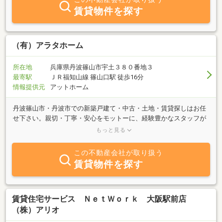
賃貸物件を探す
（有）アラタホーム
所在地
兵庫県丹波篠山市宇土３８０番地３
最寄駅
ＪＲ福知山線 篠山口駅 徒歩16分
情報提供元
アットホーム
丹波篠山市・丹波市での新築戸建て・中古・土地・賃貸探しはお任
せ下さい。親切・丁寧・安心をモットーに、経験豊かなスタッフが
豊富な物件情報を取り揃えて、お客様のご来店をお待ちしておりま
もっと見る
す。不動産に係わる相談会も無料にて随時開催しております。素早
く誠意をもって対応させていただきますので、お気軽に何でもご相
この不動産会社が取り扱う
談下さい。
賃貸物件を探す
賃貸住宅サービス ＮｅｔＷｏｒｋ 大阪駅前店
（株）アリオ