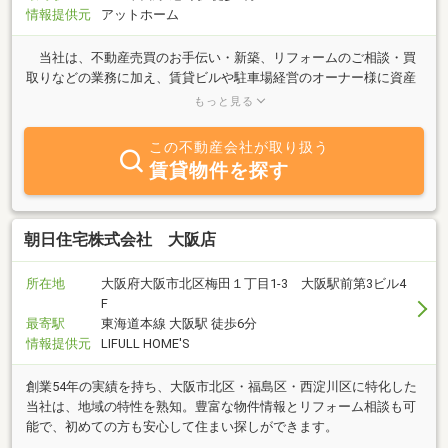
情報提供元
アットホーム
当社は、不動産売買のお手伝い・新築、リフォームのご相談・買
取りなどの業務に加え、賃貸ビルや駐車場経営のオーナー様に資産
の管理を任されています。「地域密着」型の経営理念に基づき、不
もっと見る
動産を通じ地域貢献が出来る会社づくりを目指しています。不動産
に関する悩みがございましたら、まずはお気軽にご相談下さい。も
この不動産会社が取り扱う
ちろん相談・不動産査定は無料です。皆様からのお問合せを心より
賃貸物件を探す
お待ちしております。
朝日住宅株式会社 大阪店
所在地
大阪府大阪市北区梅田１丁目1-3 大阪駅前第3ビル4
F
最寄駅
東海道本線 大阪駅 徒歩6分
情報提供元
LIFULL HOME'S
創業54年の実績を持ち、大阪市北区・福島区・西淀川区に特化した
当社は、地域の特性を熟知。豊富な物件情報とリフォーム相談も可
能で、初めての方も安心して住まい探しができます。