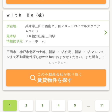
いています。又「無料」にてお見積もりもさせて頂きます。お値打
ちの価格でのリフォーム等もご提供できると思いますので、どうか
お気軽にお問い合わせいただければと思います。心よりお待ち致し
ｗｉｔｈ Ｂｅ（株）
ております。住宅ローン等に関してもお問合せ下さいませ。
所在地
兵庫県三田市西山２丁目２８－３ロイヤルスクエア
Ａ２０３
最寄駅
ＪＲ福知山線 三田駅
情報提供元
アットホーム
三田市、神戸市北区の土地、新築・中古住宅、新築・中古マンショ
ンまで不動産物件探しはwith beにおまかせください。また所有して
いる不動産物件の売却、査定など不動産に関することもご相談をお
もっと見る
待ちしております！「不動産×建築」のワンストップサービスをコ
ンセプトに、物件探しから物件のリノベーション、そのアフターケ
この不動産会社が取り扱う
アまでワンストップでサポートしております。建築の専門知識を活
賃貸物件を探す
かしながら、物件探しの段階からより良いプランをご提案できるの
で、お客様のご心配事をトータルでサポートさせて頂きます。ま
た、女性スタッフが中心なので、物件のご案内など女性の観点から
もご提案ができ、安心してお任せ頂けます。
…
1
2
3
4
5
11