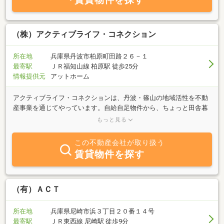
す！当店ならではの４つのメリット！！・近隣の主要駅まで『お迎
えサービス』も実施しておりますのでご希望のお客様はお気軽にお
申し付け下さい。・ネットには掲載できない非公開のマル秘物件も
多数取り揃えてます。全物件家具付対応プランもご用意しておりま
（株）アクティブライフ・コネクション
すのでお気軽にご相談下さい。・ネットで気になった物件全て、ご
予約やお問合せをされていなくても、当日すぐにご案内可能で
所在地
兵庫県丹波市柏原町田路２６－１
す。・白を基調とした清潔感のある店内ではドリンクサービスをご
最寄駅
ＪＲ福知山線 柏原駅 徒歩25分
提供させて頂きます。
情報提供元
アットホーム
アクティブライフ・コネクションは、丹波・篠山の地域活性を不動
産事業を通じてやっています。自給自足物件から、ちょっと田舎暮
らし物件・ドップリコースなどの相談にも喜んで対応させていただ
もっと見る
いております。レンタルオフィス夢ワークも運営しております。運
営目的としては、丹波・篠山の人と企業を大阪・神戸の企業とのビ
この不動産会社が取り扱う
ジネスマッチングから交流会の企画もしております。丹波で生まれ
賃貸物件を探す
育って４８年、丹波・篠山の暮らし、不動産の事なら当社へご相談
ください。
（有）ＡＣＴ
所在地
兵庫県尼崎市浜３丁目２０番１４号
最寄駅
ＪＲ東西線 尼崎駅 徒歩9分