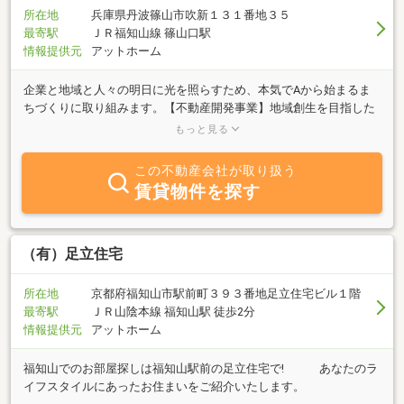
所在地
兵庫県丹波篠山市吹新１３１番地３５
最寄駅
ＪＲ福知山線 篠山口駅
情報提供元
アットホーム
企業と地域と人々の明日に光を照らすため、本気でAから始まるま
ちづくりに取り組みます。【不動産開発事業】地域創生を目指した
不動産開発事業を行っております。自治体と民間企業が協力して事
もっと見る
業に取り組む官民連携事業も行っており、豊富な経験とノウハウを
活かしてエリア開発を行います。【不動産コンサルティング事業】
この不動産会社が取り扱う
大規模開発の経験を活かし、商業誘致及び不動産の専門家としてク
賃貸物件を探す
ライアントのビジョンや目標の達成に向けて適切な解決策をご提案
します。用地開発や事業拡大、地域創生に関するご相談はお任せく
ださい。【不動産仲介事業】不動産の売買、賃貸の仲介業も行って
おります。お預かりした大切な不動産の「売主と買主」「貸主と借
（有）足立住宅
主」を繋ぐ仲介役を担います。
所在地
京都府福知山市駅前町３９３番地足立住宅ビル１階
最寄駅
ＪＲ山陰本線 福知山駅 徒歩2分
情報提供元
アットホーム
福知山でのお部屋探しは福知山駅前の足立住宅で! あなたのラ
イフスタイルにあったお住まいをご紹介いたします。