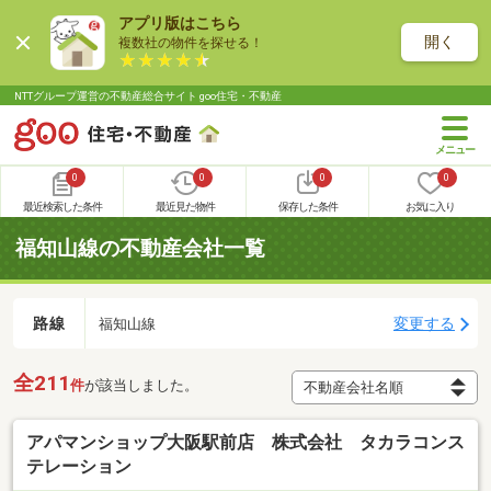
アプリ版はこちら
開く
複数社の物件を探せる！
NTTグループ運営の不動産総合サイト goo住宅・不動産
0
0
0
0
最近検索した条件
最近見た物件
保存した条件
お気に入り
福知山線の不動産会社一覧
路線
変更する
福知山線
全211
件
が該当しました。
アパマンショップ大阪駅前店 株式会社 タカラコンス
テレーション