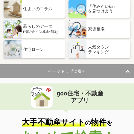
「住みたい街」
住まいのコラム
を見つけよう
暮らしのデータ
家賃相場
(補助金・助成金情報)
人気タウン
住宅ローン
ランキング
ページトップに戻る
goo住宅・不動産
アプリ
大手不動産サイト
物件
の
を