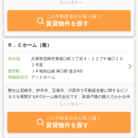
い」「借りたい」御希望の方、不動産に関する質問は何でも気軽に
もっと見る
当社までご相談ください。豊富な物件情報でお客様のご希望に併せ
たスピーディーな対応を心がけております。宝塚市の不動産、西宮
この不動産会社が取り扱う
市の不動産情報は、宝塚市の不動産会社・アルプスホームにお任せ
賃貸物件を探す
ください。
Ｒ．Ｃホーム（株）
所在地
兵庫県尼崎市東塚口町１丁目４－１２プチ塚口１０
２号室
最寄駅
ＪＲ福知山線 塚口駅 徒歩4分
情報提供元
アットホーム
弊社は尼崎市、伊丹市、宝塚市、川西市で不動産全般に関するビジ
ネスを展開するR.Cホーム株式会社です。新築戸建の購入でかかる仲
介手数料を当社では無料でお取引き可能な物件を多数取り扱ってお
もっと見る
ります。また売却の際に早期売却をお考えの場合は仲介手数料を不
要で買取させて頂きます。この物件はどうかなと思った際は一度ご
この不動産会社が取り扱う
相談ください。
賃貸物件を探す