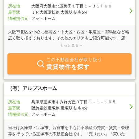
所在地
大阪府大阪市北区梅田１丁目１－３１Ｆ６０
最寄駅
ＪＲ大阪環状線 大阪駅 徒歩5分
情報提供元
アットホーム
大阪市北区を中心に福島区・中央区・西区・浪速区・都島区など幅
広く取り揃えております。その他のエリアもご紹介可能です！店
舗・事務所のお探しは賃貸住宅サービスFC大阪駅前店へ！仲介だけ
もっと見る
でなく、内装工事・店舗機材・備品・OA機器の斡旋もお任せさい☆
この不動産会社が取り扱う
賃貸物件を探す
（有）アルプスホーム
所在地
兵庫県宝塚市すみれガ丘３丁目１－１－１０５
最寄駅
阪急電鉄宝塚線 宝塚駅 徒歩4分
情報提供元
アットホーム
当社は兵庫県・宝塚市、西宮市を中心に不動産の売買・賃貸・管理
等を行っている宝塚市の不動産会社です。「売りたい」「買いた