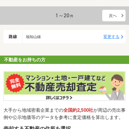
1～20
次へ
件
路線
変更する
福知山線
不動産をお持ちの方
大手から地域密着企業までの
全国約2,500社
が周辺の売出事
例や公示地価等のデータを参考に査定価格を算出します。
売却する不動産の住所を選択