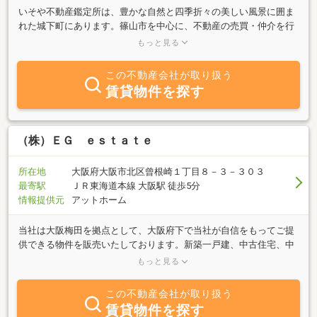
いそや不動産鑑定所は、豊かな自然と四季折々の美しい風景に囲ま
れた城下町にあります。篠山市を中心に、不動産の売買・仲介を行
っており、お客様に満足のいただける物件をご紹介させていただく
もっと見る
とともに、価格査定、契約、引き渡しまで丁寧に対応させて頂きま
す。また、不動産鑑定士として不動産鑑定評価基準に基づいた不動
この不動産会社が取り扱う
産鑑定評価業務も行っております。不動産の有効活用、相続・売買
賃貸物件を探す
の際の税金、登記、建築・リフォームなど不動産全般に通じ専門職
業家として随時、個別にご相談をお受けいたします。お気軽にご連
絡くださいませ。
（株）ＥＧ ｅｓｔａｔｅ
所在地
大阪府大阪市北区曾根崎１丁目８－３－３０３
最寄駅
ＪＲ東海道本線 大阪駅 徒歩5分
情報提供元
アットホーム
当社は大阪梅田を拠点として、大阪府下で当社が自信をもってご提
供できる物件を販売いたしております。新築一戸建、中古住宅、中
古マンション、各物件のリノベーション、リフォーム等の実績を生
もっと見る
かし、お客様がご安心してご検討頂ける不動産をご提供しておりま
す。又空き家対策として物件の調査及び改装販売にも力を入れてい
この不動産会社が取り扱う
ます。弊社得意とするマンション、中古住宅のリフォーム、リノベ
賃貸物件を探す
ーション、注文住宅などをお客様の立場に立ってお仕事をさせて頂