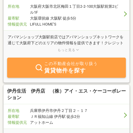
所在地
大阪府大阪市北区梅田１丁目2-2-100大阪駅前第2ビ
ル1F
最寄駅
大阪環状線 大阪駅 徒歩5分
情報提供元
LIFULL HOME'S
アパマンショップ大阪駅前店ではアパマンショップネットワークを
通じて大阪府下どのエリアの物件情報を提供できます！クレジット
決済も可能！また当店では来店不要のＩＴ接客も実施しておりま
もっと見る
す！
この不動産会社が取り扱う
賃貸物件を探す
伊丹生活 伊丹店 （株）アイ・エス・ケーコーポレー
ション
所在地
兵庫県伊丹市伊丹２丁目２－１７
最寄駅
ＪＲ福知山線 伊丹駅 徒歩2分
情報提供元
アットホーム