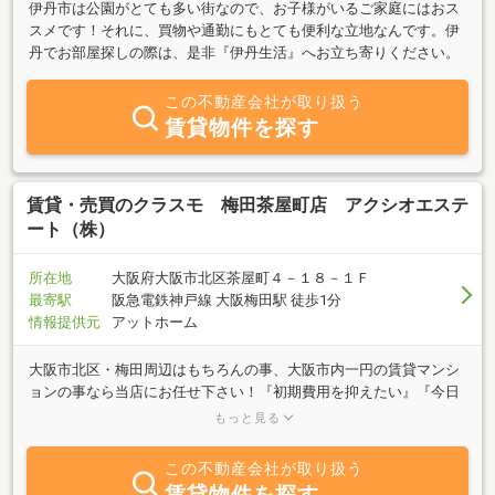
伊丹市は公園がとても多い街なので、お子様がいるご家庭にはおス
スメです！それに、買物や通勤にもとても便利な立地なんです。伊
丹でお部屋探しの際は、是非『伊丹生活』へお立ち寄りください。
この不動産会社が取り扱う
賃貸物件を探す
賃貸・売買のクラスモ 梅田茶屋町店 アクシオエステ
ート（株）
所在地
大阪府大阪市北区茶屋町４－１８－１Ｆ
最寄駅
阪急電鉄神戸線 大阪梅田駅 徒歩1分
情報提供元
アットホーム
大阪市北区・梅田周辺はもちろんの事、大阪市内一円の賃貸マンシ
ョンの事なら当店にお任せ下さい！『初期費用を抑えたい』『今日
から住みたい』『新築に住みたい』『会社やお店の寮として借りた
もっと見る
い』『デザイナーズマンション』『福祉を受けたい』等どんな事で
もお申し付け下さい。弊社スタッフがお客様お一人お一人ににとこ
この不動産会社が取り扱う
とんお付き合いいたします！女性アドバイザーも在籍しておりま
賃貸物件を探す