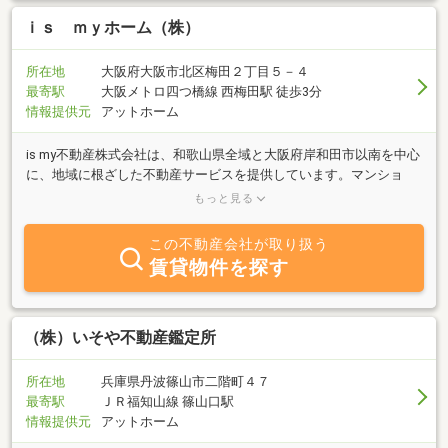
ｉｓ ｍｙホーム（株）
所在地
大阪府大阪市北区梅田２丁目５－４
最寄駅
大阪メトロ四つ橋線 西梅田駅 徒歩3分
情報提供元
アットホーム
is my不動産株式会社は、和歌山県全域と大阪府岸和田市以南を中心
に、地域に根ざした不動産サービスを提供しています。マンショ
ン・戸建て・土地・アパート・倉庫・事業用物件まで、幅広いライ
もっと見る
ンナップをご用意。お客様一人ひとりのライフスタイルやご希望に
寄り添いながら、最適な物件をご提案いたします。現地案内や周辺
この不動産会社が取り扱う
環境のご説明、資金計画のご相談も丁寧に対応。女性スタッフも在
賃貸物件を探す
籍しており、はじめての方やご家族でのご相談も安心です。「この
街で暮らしたい」「自分に合った居住まいを見つけたい」――そん
な想いを、確かな情報と親身な対応、誠実なサポートでかたちにし
ます。不動産購入をお考えの方は、ぜひis my不動産にご相談くださ
（株）いそや不動産鑑定所
い。全国どこでも伺います！
所在地
兵庫県丹波篠山市二階町４７
最寄駅
ＪＲ福知山線 篠山口駅
情報提供元
アットホーム