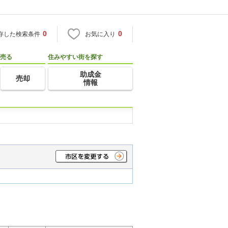
0
0
存した検索条件
お気に入り
売る
住みやすい街を探す
助成金
売却
情報