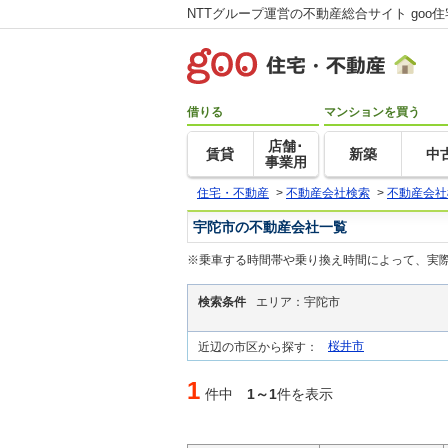
NTTグループ運営の不動産総合サイト goo
借りる
マンションを買う
店舗･
賃貸
新築
中
事業用
住宅・不動産
>
不動産会社検索
>
不動産会社
宇陀市の不動産会社一覧
※乗車する時間帯や乗り換え時間によって、実
検索条件
エリア：宇陀市
桜井市
近辺の市区から探す：
1
件中
1～1
件を表示