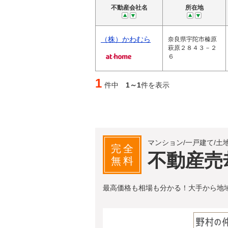
不動産会社名
所在地
（株）かわむら
奈良県宇陀市榛原
萩原２８４３－２
６
1
件中
1～1
件を表示
マンション/一戸建て/土
完全
不動産売
無料
最高価格も相場も分かる！大手から地