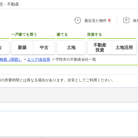
住宅・不動産
0
最近見た物件
保
一戸建てを買う
建てる
投資する
不動産
古
新築
中古
土地
土地活用
投資
検索（関西）
>
エリア/奈良県
>
宇陀市の不動産会社一覧
際の所要時間とは異なる場合があります。目安としてご利用ください。