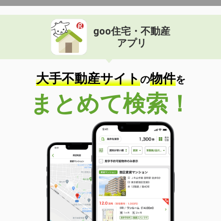
goo住宅・不動産
アプリ
大手不動産サイト
物件
の
を
まとめて検索！