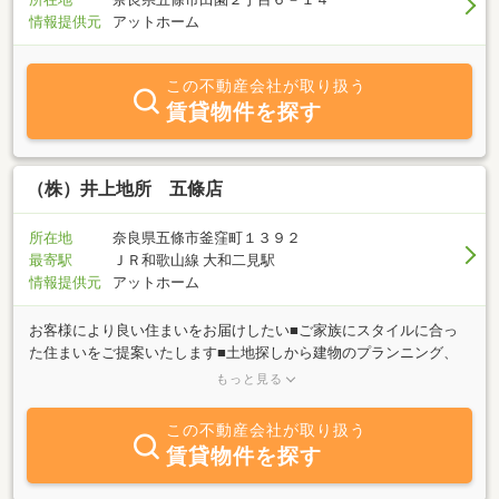
情報提供元
アットホーム
この不動産会社が取り扱う
賃貸物件を探す
（株）井上地所 五條店
所在地
奈良県五條市釜窪町１３９２
最寄駅
ＪＲ和歌山線 大和二見駅
情報提供元
アットホーム
お客様により良い住まいをお届けしたい■ご家族にスタイルに合っ
た住まいをご提案いたします■土地探しから建物のプランニング、
施工まで当社で一貫して行っております■すんでからのアフターサ
もっと見る
ービスも地域密着だからこそ迅速な対応でサポートいたします詳し
くはお気軽にお問い合わせください！
この不動産会社が取り扱う
賃貸物件を探す