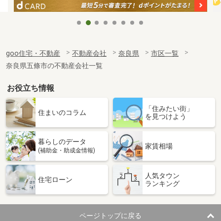
goo住宅・不動産
不動産会社
奈良県
市区一覧
奈良県五條市の不動産会社一覧
お役立ち情報
「住みたい街」
住まいのコラム
を見つけよう
暮らしのデータ
家賃相場
(補助金・助成金情報)
人気タウン
住宅ローン
ランキング
ページトップに戻る