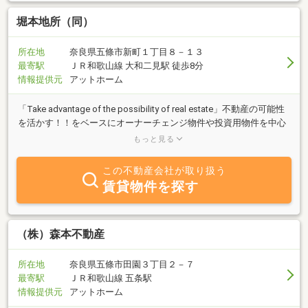
堀本地所（同）
所在地
奈良県五條市新町１丁目８－１３
最寄駅
ＪＲ和歌山線 大和二見駅 徒歩8分
情報提供元
アットホーム
「Take advantage of the possibility of real estate」不動産の可能性
を活かす！！をベースにオーナーチェンジ物件や投資用物件を中心
とした不動産の売買のご提案を行っております。また、相続などで
もっと見る
お困りになられている空家に関しましてもお客様とのディスカッシ
ョンの上、最善なご提案を行っております。是非、お問合せ下さい
この不動産会社が取り扱う
ませ。
賃貸物件を探す
（株）森本不動産
所在地
奈良県五條市田園３丁目２－７
最寄駅
ＪＲ和歌山線 五条駅
情報提供元
アットホーム