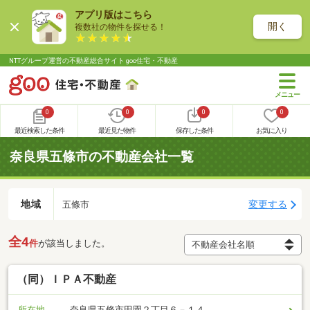
アプリ版はこちら
開く
複数社の物件を探せる！
NTTグループ運営の不動産総合サイト goo住宅・不動産
0
0
0
0
最近検索した条件
最近見た物件
保存した条件
お気に入り
奈良県五條市の不動産会社一覧
地域
変更する
五條市
全4
件
が該当しました。
（同）ＩＰＡ不動産
所在地
奈良県五條市田園２丁目６－１４