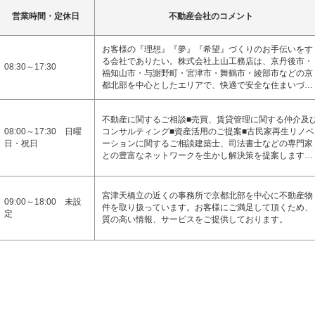
営業時間・定休日
不動産会社のコメント
お客様の『理想』『夢』『希望』づくりのお手伝いをす
る会社でありたい。株式会社上山工務店は、京丹後市・
08:30～17:30
福知山市・与謝野町・宮津市・舞鶴市・綾部市などの京
都北部を中心としたエリアで、快適で安全な住まいづ…
不動産に関するご相談■売買、賃貸管理に関する仲介及
08:00～17:30 日曜
コンサルティング■資産活用のご提案■古民家再生リノベ
日・祝日
ーションに関するご相談建築士、司法書士などの専門家
との豊富なネットワークを生かし解決策を提案します…
宮津天橋立の近くの事務所で京都北部を中心に不動産物
09:00～18:00 未設
件を取り扱っています。お客様にご満足して頂くため、
定
質の高い情報、サービスをご提供しております。