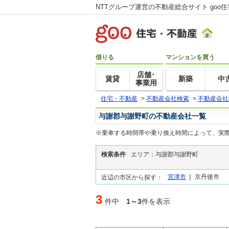
NTTグループ運営の不動産総合サイト goo
借りる
マンションを買う
店舗･
賃貸
新築
中
事業用
住宅・不動産
>
不動産会社検索
>
不動産会社
与謝郡与謝野町の不動産会社一覧
※乗車する時間帯や乗り換え時間によって、実
検索条件
エリア：与謝郡与謝野町
宮津市
|
京丹後市
近辺の市区から探す：
3
件中
1～3
件を表示