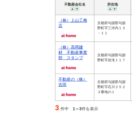
不動産会社名
所在地
（株）上山工務
京都府与謝郡与謝
店
野町字三河内１３
－１１
（株）高岡建
材 不動産事業
京都府与謝郡与謝
部 スタンプ
野町字岩滝１１７
不動産の（株）
京都府与謝郡与謝
吉田
野町字石川２５２
３番地の１
3
件中
1～3
件を表示