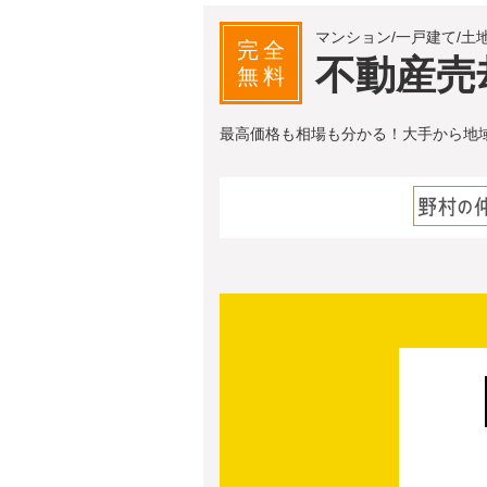
マンション/一戸建て/土
完全
不動産売
無料
最高価格も相場も分かる！大手から地