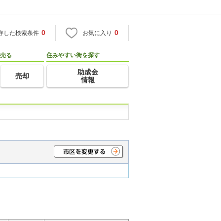
0
0
存した検索条件
お気に入り
売る
住みやすい街を探す
助成金
売却
情報