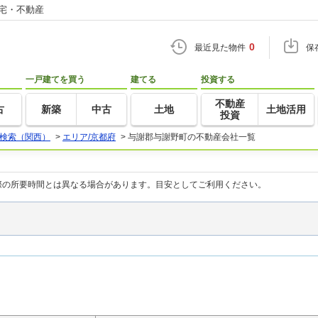
住宅・不動産
0
最近見た物件
保
一戸建てを買う
建てる
投資する
不動産
古
新築
中古
土地
土地活用
投資
検索（関西）
>
エリア/京都府
>
与謝郡与謝野町の不動産会社一覧
際の所要時間とは異なる場合があります。目安としてご利用ください。