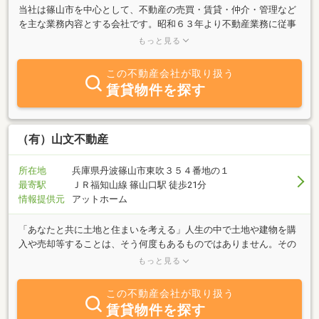
当社は篠山市を中心として、不動産の売買・賃貸・仲介・管理など
を主な業務内容とする会社です。昭和６３年より不動産業務に従事
し平成１１年より篠山で営業活動を行なってきた経験を基にお客様
もっと見る
の立場になった対応を心掛けております。不動産に関するご質問は
何でもお気軽にご相談ください。
この不動産会社が取り扱う
賃貸物件を探す
（有）山文不動産
所在地
兵庫県丹波篠山市東吹３５４番地の１
最寄駅
ＪＲ福知山線 篠山口駅 徒歩21分
情報提供元
アットホーム
「あなたと共に土地と住まいを考える」人生の中で土地や建物を購
入や売却等することは、そう何度もあるものではありません。その
貴重な時をお客様と一緒に考え、ご提案ができればと思っておりま
もっと見る
す。昭和５６年に現在の東吹に移転し、丹波篠山市の発展と共に歩
んでまいりました。これからもこの変わりゆく丹波篠山市と共に地
この不動産会社が取り扱う
元に根付いた企業としての健全経営を心がけOnlyOneを目指してい
賃貸物件を探す
きます。