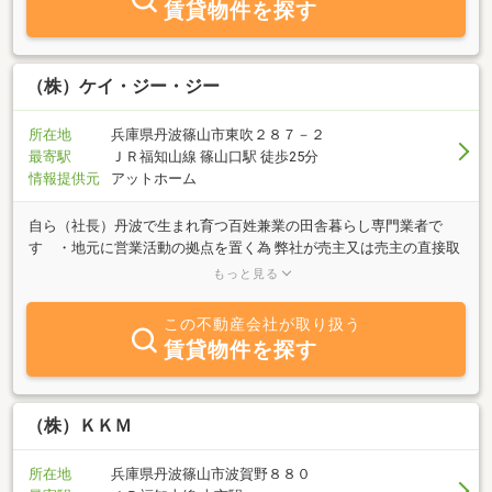
賃貸物件を探す
（株）ケイ・ジー・ジー
所在地
兵庫県丹波篠山市東吹２８７－２
最寄駅
ＪＲ福知山線 篠山口駅 徒歩25分
情報提供元
アットホーム
自ら（社長）丹波で生まれ育つ百姓兼業の田舎暮らし専門業者で
す ・地元に営業活動の拠点を置く為 弊社が売主又は売主の直接取
扱物件が主体です ・古民家・農家の再生蘇生を得意とし 専属職人
もっと見る
衆による直接改修を行います ・地元精通による地域密着度１２
０％の対応をモットーとします 万全の物件調査 ・徹底
この不動産会社が取り扱う
した法令上の制限調査等及びその説明
賃貸物件を探す
や ・境界の確定・明示 充実のアフタ
ー ・心理的瑕疵等の有無調査と告知 ケア
ー ・ご近所や集落のお付き合い調査・挨拶廻
り ・農業就労希望者への耕作
（株）ＫＫＭ
地紹介及びフォロー ・ストップ・ザ・仮登記主義!!…農地取得につ
いてご相談下さい自ら（社長）の目の届く範囲でしか物件をご紹介
所在地
兵庫県丹波篠山市波賀野８８０
いたしません。 ・古民家鑑定士の目で 田舎暮らしをご提案いたし