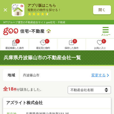
アプリ版はこちら
開く
複数社の物件を探せる！
NTTグループ運営の不動産総合サイト goo住宅・不動産
0
0
0
0
最近検索した条件
最近見た物件
保存した条件
お気に入り
兵庫県丹波篠山市の不動産会社一覧
地域
変更する
丹波篠山市
全18
件
が該当しました。
アズライト株式会社
所在地
兵庫県丹波篠山市吹新131-35