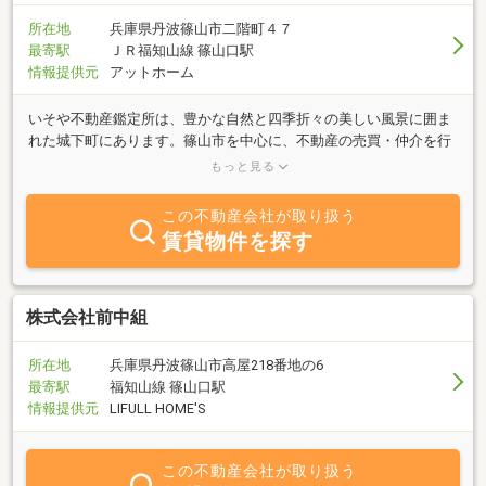
所在地
兵庫県丹波篠山市二階町４７
最寄駅
ＪＲ福知山線 篠山口駅
情報提供元
アットホーム
いそや不動産鑑定所は、豊かな自然と四季折々の美しい風景に囲ま
れた城下町にあります。篠山市を中心に、不動産の売買・仲介を行
っており、お客様に満足のいただける物件をご紹介させていただく
もっと見る
とともに、価格査定、契約、引き渡しまで丁寧に対応させて頂きま
す。また、不動産鑑定士として不動産鑑定評価基準に基づいた不動
この不動産会社が取り扱う
産鑑定評価業務も行っております。不動産の有効活用、相続・売買
賃貸物件を探す
の際の税金、登記、建築・リフォームなど不動産全般に通じ専門職
業家として随時、個別にご相談をお受けいたします。お気軽にご連
絡くださいませ。
株式会社前中組
所在地
兵庫県丹波篠山市高屋218番地の6
最寄駅
福知山線 篠山口駅
情報提供元
LIFULL HOME'S
この不動産会社が取り扱う