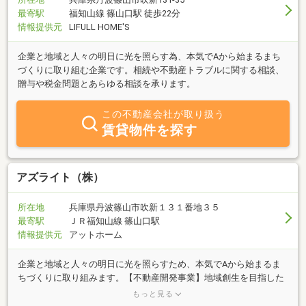
最寄駅
福知山線 篠山口駅 徒歩22分
情報提供元
LIFULL HOME'S
企業と地域と人々の明日に光を照らす為、本気でAから始まるまち
づくりに取り組む企業です。相続や不動産トラブルに関する相談、
贈与や税金問題とあらゆる相談を承ります。
この不動産会社が取り扱う
賃貸物件を探す
アズライト（株）
所在地
兵庫県丹波篠山市吹新１３１番地３５
最寄駅
ＪＲ福知山線 篠山口駅
情報提供元
アットホーム
企業と地域と人々の明日に光を照らすため、本気でAから始まるま
ちづくりに取り組みます。【不動産開発事業】地域創生を目指した
不動産開発事業を行っております。自治体と民間企業が協力して事
もっと見る
業に取り組む官民連携事業も行っており、豊富な経験とノウハウを