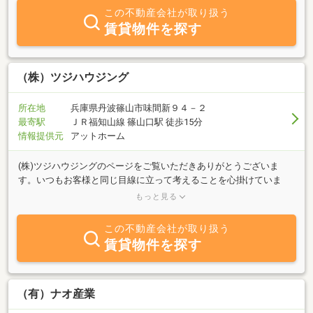
地内にございますのでお気軽にお立ち寄りいただいております。日
この不動産会社が取り扱う
曜、祝日も皆様のご来店をお待ち致しております。
賃貸物件を探す
（株）ツジハウジング
所在地
兵庫県丹波篠山市味間新９４－２
最寄駅
ＪＲ福知山線 篠山口駅 徒歩15分
情報提供元
アットホーム
(株)ツジハウジングのページをご覧いただきありがとうございま
す。いつもお客様と同じ目線に立って考えることを心掛けていま
す。どんな些細なお悩み事でも一度お気軽にご相談下さい。お待ち
もっと見る
しております。
この不動産会社が取り扱う
賃貸物件を探す
（有）ナオ産業