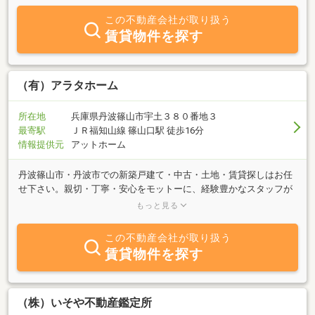
活かしてエリア開発を行います。【不動産コンサルティング事業】
この不動産会社が取り扱う
大規模開発の経験を活かし、商業誘致及び不動産の専門家としてク
賃貸物件を探す
ライアントのビジョンや目標の達成に向けて適切な解決策をご提案
します。用地開発や事業拡大、地域創生に関するご相談はお任せく
ださい。【不動産仲介事業】不動産の売買、賃貸の仲介業も行って
おります。お預かりした大切な不動産の「売主と買主」「貸主と借
（有）アラタホーム
主」を繋ぐ仲介役を担います。
所在地
兵庫県丹波篠山市宇土３８０番地３
最寄駅
ＪＲ福知山線 篠山口駅 徒歩16分
情報提供元
アットホーム
丹波篠山市・丹波市での新築戸建て・中古・土地・賃貸探しはお任
せ下さい。親切・丁寧・安心をモットーに、経験豊かなスタッフが
豊富な物件情報を取り揃えて、お客様のご来店をお待ちしておりま
もっと見る
す。不動産に係わる相談会も無料にて随時開催しております。素早
く誠意をもって対応させていただきますので、お気軽に何でもご相
この不動産会社が取り扱う
談下さい。
賃貸物件を探す
（株）いそや不動産鑑定所