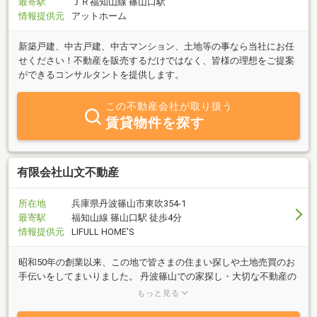
最寄駅
ＪＲ福知山線 篠山口駅
情報提供元
アットホーム
新築戸建、中古戸建、中古マンション、土地等の事なら当社にお任
せください！不動産を販売するだけではなく、皆様の理想をご提案
ができるコンサルタントを提供します。
この不動産会社が取り扱う
賃貸物件を探す
有限会社山文不動産
所在地
兵庫県丹波篠山市東吹354-1
最寄駅
福知山線 篠山口駅 徒歩4分
情報提供元
LIFULL HOME'S
昭和50年の創業以来、この地で皆さまの住まい探しや土地売買のお
手伝いをしてまいりました。 丹波篠山での家探し・大切な不動産の
売却など、皆さまの安心な暮らしのお手伝いができたらと考えてお
もっと見る
ります。