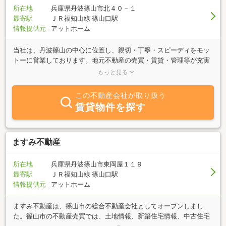
所在地
兵庫県丹波篠山市北４０－１
最寄駅
ＪＲ福知山線 篠山口駅
情報提供元
アットホーム
当社は、丹波篠山の中心に位置し、親切・丁寧・スピーディをモッ
トーに営業しております。地元不動産の売買・賃貸・管理等が充実
したサービスを提供しています。売りたい・買いたい・借りたい・
もっと見る
ローンの支払いが困難な方、何でもお気軽にご相談下さい。
この不動産会社が取り扱う
賃貸物件を探す
ますみ不動産
所在地
兵庫県丹波篠山市東岡屋１１９
最寄駅
ＪＲ福知山線 篠山口駅
情報提供元
アットホーム
ますみ不動産は、篠山市の総合不動産会社としてオープンしまし
た。篠山市の不動産売買では、土地情報、新築住宅情報、中古住宅