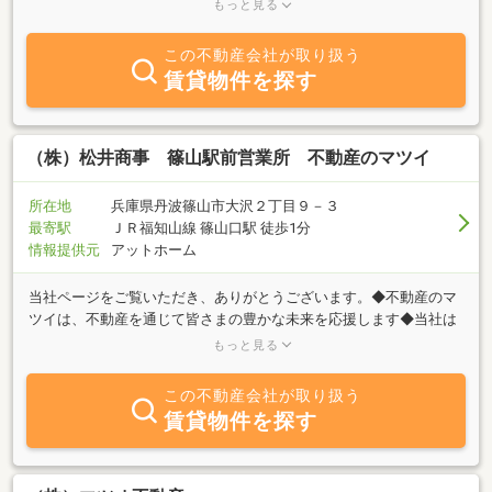
情報から賃貸は、アパート、戸建て貸家情報、貸店舗、貸事務所
もっと見る
（テナント）等篠山市を中心に、取り扱っております。創業は８年
の会社ですが、生まれ育った地元ですので、地域密着情報をお届け
この不動産会社が取り扱う
できるものと思います。また篠山市、丹波市で１６年間と阪神間で
賃貸物件を探す
１４年間、新築住宅（Mホームにて）を取り扱いしてきた経験があ
ります。元々住宅屋ですので、中古住宅等の善し悪しの判断も提案
させていただいております。不動産業者さんは、建物のことがわか
らない方が多いようです。先日、既存住宅インスペクター（中古住
（株）松井商事 篠山駅前営業所 不動産のマツイ
宅診断）になりました（建築士でないとなれません）。宅地建物取
引士、二級建築士、ファイナンシャルプラン技能士、福祉住環境コ
所在地
兵庫県丹波篠山市大沢２丁目９－３
ーディネーターの資格を有しておりますので、融資、税務、保険、
最寄駅
ＪＲ福知山線 篠山口駅 徒歩1分
介護を含めたトータル的な提案や、コーディネートができます。篠
情報提供元
アットホーム
山市のお住まい探しは「ますみ不動産」へお気軽にご一報くださ
い。
当社ページをご覧いただき、ありがとうございます。◆不動産のマ
ツイは、不動産を通じて皆さまの豊かな未来を応援します◆当社は
きめ細かいサービスのできる地域密着の不動産業者として「売りた
もっと見る
い」「買いたい」「借りたい」といったお客様のご希望に幅広く対
応させていただいております。物件を探しに丹波篠山にお越しの際
この不動産会社が取り扱う
にはまず当社へお立ち寄り下さいませ。
賃貸物件を探す