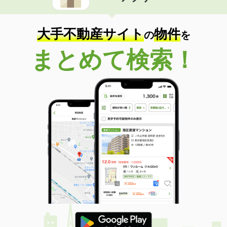
大手不動産サイト
物件
の
を
まとめて検索！