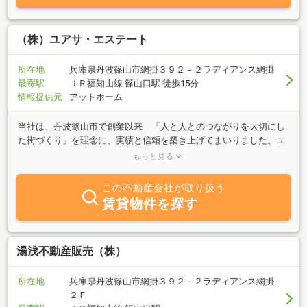
（株）ユアサ・エステート
所在地
兵庫県丹波篠山市網掛３９２－２ラディアンス網掛
最寄駅
ＪＲ福知山線 篠山口駅 徒歩15分
情報提供元
アットホーム
当社は、丹波篠山市で創業以来 「人と人とのつながりを大切にし
た街づくり」を理念に、実績と信頼を築き上げてまいりました。ユ
アサ・エステ－トは丹波篠山市、丹波市を中心に街づくりをお手伝
もっと見る
いしてまいりました。今後も変わることなく、この街に住む人々
や、新たにこの街にいらっしゃる人々とのつながりを大切に、より
この不動産会社が取り扱う
よい街づくりを目指してまいります。
賃貸物件を探す
湯浅不動産販売（株）
所在地
兵庫県丹波篠山市網掛３９２－２ラディアンス網掛
２Ｆ