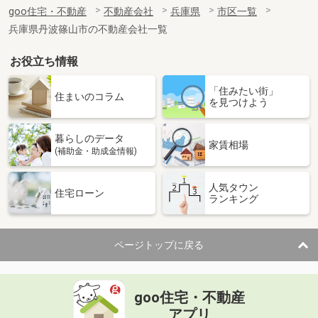
goo住宅・不動産
不動産会社
兵庫県
市区一覧
兵庫県丹波篠山市の不動産会社一覧
お役立ち情報
「住みたい街」
住まいのコラム
を見つけよう
暮らしのデータ
家賃相場
(補助金・助成金情報)
人気タウン
住宅ローン
ランキング
ページトップに戻る
goo住宅・不動産
アプリ