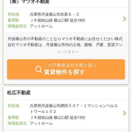
（株）マツオ不動産
所在地
兵庫県丹波篠山市吹新６－２
最寄駅
ＪＲ福知山線 篠山口駅 徒歩18分
情報提供元
アットホーム
丹波篠山市の不動産のことならマツオ不動産にお任せください株式
会社マツオ不動産は、丹波篠山市内の土地、建物、戸建、賃貸マン
ション、アパートの管理、空き地・空き家の有効活用のご提案、売
もっと見る
却のご相談、不動産の査定などの業務を行わせていただいておりま
す。丹波篠山へ移住、丹波篠山でマイホームを建築、丹波篠山で田
この不動産会社が取り扱う
舎暮らし、テレワーク、リモートワークを考え新築、古民家等を検
賃貸物件を探す
討される際はぜひ一度お声がけくださいませ。丹波篠山のおすすめ
物件をご紹介させていただきます。また、丹波篠山にご利用予定の
無い土地や建物をお持ちでしたらぜひ一度ご相談くださいませ。丹
波篠山市内の不動産については売却の査定、賃貸で貸された場合の
松広不動産
査定を無料で行わせていただいておりしっかりと地元に精通したス
タッフがご説明させていただくよう心がけております。何かの折に
所在地
兵庫県丹波篠山市網掛３３７－１マンションベルエ
はぜひお声掛けいただければ幸いです。
トワール１０２
最寄駅
ＪＲ福知山線 篠山口駅 徒歩15分
情報提供元
アットホーム