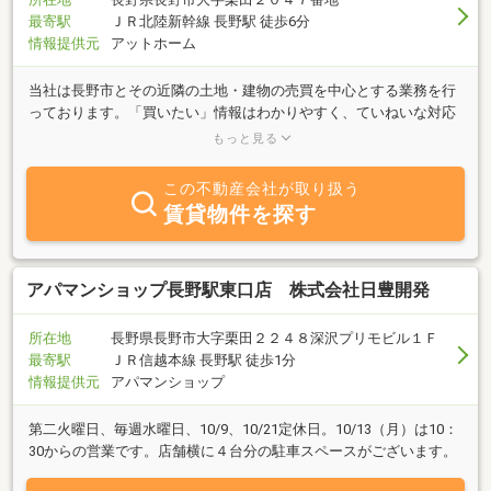
最寄駅
ＪＲ北陸新幹線 長野駅 徒歩6分
情報提供元
アットホーム
当社は長野市とその近隣の土地・建物の売買を中心とする業務を行
っております。「買いたい」情報はわかりやすく、ていねいな対応
を心掛けております。地主さん向けの土地活用の企画・提案も実績
もっと見る
を重ねております。是非、ご相談下さい。
この不動産会社が取り扱う
賃貸物件を探す
アパマンショップ長野駅東口店 株式会社日豊開発
所在地
長野県長野市大字栗田２２４８深沢プリモビル１Ｆ
最寄駅
ＪＲ信越本線 長野駅 徒歩1分
情報提供元
アパマンショップ
第二火曜日、毎週水曜日、10/9、10/21定休日。10/13（月）は10：
30からの営業です。店舗横に４台分の駐車スペースがございます。