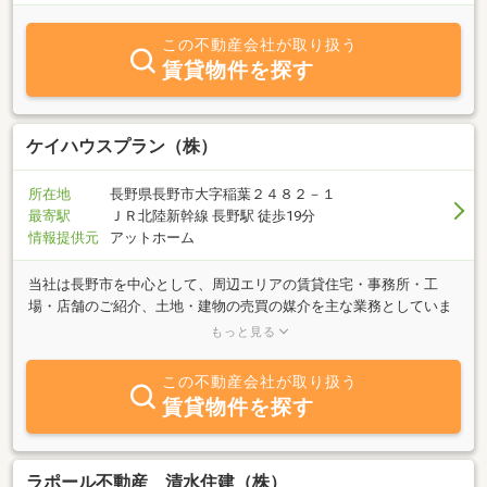
この不動産会社が取り扱う
賃貸物件を探す
ケイハウスプラン（株）
所在地
長野県長野市大字稲葉２４８２－１
最寄駅
ＪＲ北陸新幹線 長野駅 徒歩19分
情報提供元
アットホーム
当社は長野市を中心として、周辺エリアの賃貸住宅・事務所・工
場・店舗のご紹介、土地・建物の売買の媒介を主な業務としていま
す。お客様がご希望される物件のお取引がスムーズに行なわれるよ
もっと見る
う誠意をもって対応させて頂きます。不動産に関するご質問、ご要
望はお気軽にお問い合せ下さい。
この不動産会社が取り扱う
賃貸物件を探す
ラポール不動産 清水住建（株）