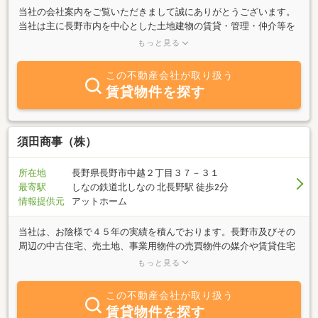
当社の会社案内をご覧いただきまして誠にありがとうございます。
当社は主に長野市内を中心とした土地建物の賃貸・管理・仲介等を
させていただいております。主に長野市中心市街地近辺の貸店舗、
もっと見る
貸事務所、貸住宅、貸駐車場等を取り扱っています。特に駐車場情
報は多数ございます。どうぞお気軽にお問い合わせ下さい！！
この不動産会社が取り扱う
賃貸物件を探す
須田商事（株）
所在地
長野県長野市中越２丁目３７－３１
最寄駅
しなの鉄道北しなの 北長野駅 徒歩2分
情報提供元
アットホーム
当社は、お陰様で４５年の実績を積んでおります。長野市及びその
周辺の中古住宅、売土地、事業用物件の売買物件の媒介や賃貸住宅
等の媒介を行っております。また、不動産の売却をお考えの方に
もっと見る
は、誠意をもってお手伝いさせていただきます。是非、経験豊富な
須田商事にお任せください。
この不動産会社が取り扱う
賃貸物件を探す