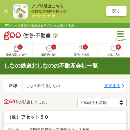
アプリ版はこちら
開く
複数社の物件を探せる！
NTTグループ運営の不動産総合サイト goo住宅・不動産
0
0
0
0
最近検索した条件
最近見た物件
保存した条件
お気に入り
しなの鉄道北しなのの不動産会社一覧
路線
変更する
しなの鉄道北しなの
全64
件
が該当しました。
（株）アセット５０
所在地
長野県長野市大字栗田２０４７番地