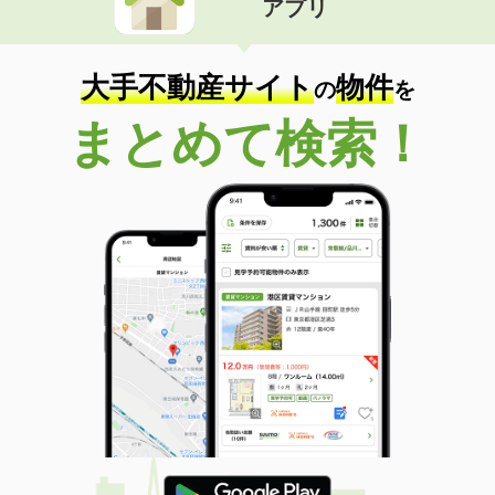
アプリ
大手不動産サイト
物件
の
を
まとめて検索！