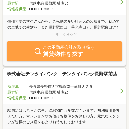
最寄駅
信越本線 長野駅 徒歩3分
情報提供元
LIFULL HOME'S
信州大学の学生さんから、ご転勤の多い社会人の皆様まで、初めて
の土地での生活を、また長野駅西口（善光寺口）、長野駅東口近く
での生活をお考えの皆様に豊富な物件情報を揃えサポート致しま
もっと見る
す。
この不動産会社が取り扱う
賃貸物件を探す
株式会社チンタイバンク チンタイバンク長野駅前店
所在地
長野県長野市大字鶴賀南千歳町８２６
最寄駅
信越本線 長野駅 徒歩2分
情報提供元
LIFULL HOME'S
駅周辺はもちろんの事、沿線物件も多数ございます。初期費用を抑
えたい方、マンションやお値打ち物件をお探しの方、元気なスタッ
フが皆様のご来店を心よりお待ちしております！