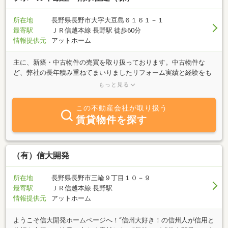
所在地
長野県長野市大字大豆島６１６１－１
最寄駅
ＪＲ信越本線 長野駅 徒歩60分
情報提供元
アットホーム
主に、新築・中古物件の売買を取り扱っております。中古物件な
ど、弊社の長年積み重ねてまいりましたリフォーム実績と経験をも
とに、中間業者を挟まずに直接工事をさせて頂けます。お客様のご
もっと見る
希望に沿ったリフォームを、低コストにて実現できます。"お客様に
寄り添った仕事" をモットーに 大手には無い魅力を発信させてい
この不動産会社が取り扱う
ただき 皆様のお力になりたいと思っております。お困りごとは何
賃貸物件を探す
なりと、先ずはご相談頂ければと思います。
（有）信大開発
所在地
長野県長野市三輪９丁目１０－９
最寄駅
ＪＲ信越本線 長野駅
情報提供元
アットホーム
ようこそ信大開発ホームページへ！“信州大好き！の信州人が信用と