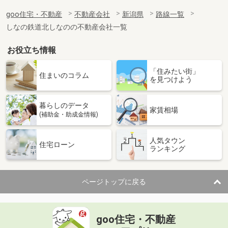
goo住宅・不動産
不動産会社
新潟県
路線一覧
しなの鉄道北しなのの不動産会社一覧
お役立ち情報
「住みたい街」
住まいのコラム
を見つけよう
暮らしのデータ
家賃相場
(補助金・助成金情報)
人気タウン
住宅ローン
ランキング
ページトップに戻る
goo住宅・不動産