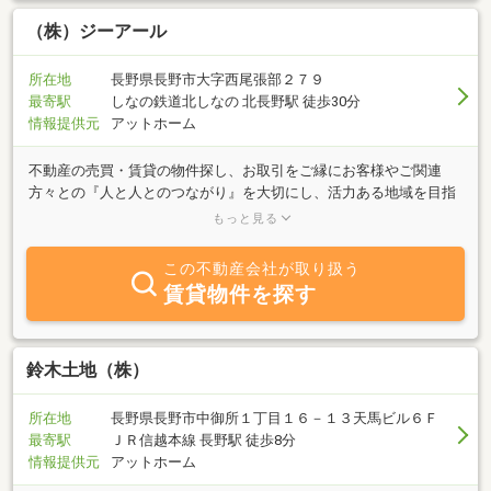
（株）ジーアール
所在地
長野県長野市大字西尾張部２７９
最寄駅
しなの鉄道北しなの 北長野駅 徒歩30分
情報提供元
アットホーム
不動産の売買・賃貸の物件探し、お取引をご縁にお客様やご関連
方々との『人と人とのつながり』を大切にし、活力ある地域を目指
しています。 土地・建物の売買をはじめ、弊社が１番の売りとす
もっと見る
る事業用店舗の物件探しから店舗デザイン、内外装建築工事にいた
るまで、豊富な知識・実績を活かし、お客様のニーズにお応えでき
この不動産会社が取り扱う
る業務を行っております。
賃貸物件を探す
鈴木土地（株）
所在地
長野県長野市中御所１丁目１６－１３天馬ビル６Ｆ
最寄駅
ＪＲ信越本線 長野駅 徒歩8分
情報提供元
アットホーム