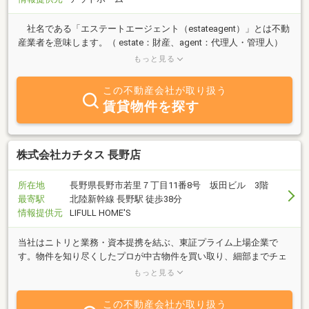
社名である「エステートエージェント（estateagent）」とは不動
産業者を意味します。（ estate：財産、agent：代理人・管理人）
当社は、〈気軽に安心して相談できる不動産会社〉をモットーに、
もっと見る
不動産の売買・賃貸等の取引全般はもとより、ご所有不動産の有効
利用、ならび管理・運用等のマネジメントを、お客様の様々なニー
この不動産会社が取り扱う
ズに対応しながら、それら業務を遂行してまいります。 どうぞお
賃貸物件を探す
気軽にご相談ください。
株式会社カチタス 長野店
所在地
長野県長野市若里７丁目11番8号 坂田ビル 3階
最寄駅
北陸新幹線 長野駅 徒歩38分
情報提供元
LIFULL HOME'S
当社はニトリと業務・資本提携を結ぶ、東証プライム上場企業で
す。物件を知り尽くしたプロが中古物件を買い取り、細部までチェ
ックし、自社規格に沿って丁寧にリフォームしているので、ご購入
もっと見る
後も安心が続きます。
この不動産会社が取り扱う