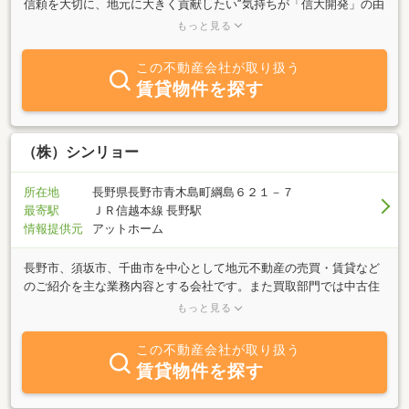
信頼を大切に、地元に大きく貢献したい”気持ちが「信大開発」の由
来です。シンボルマークのカタクリは、その美しい容姿だけではな
もっと見る
く、根は「片栗粉」花・葉も食用可能な、誰からも愛される山野草
です。春にはたくさんの仲間と共に可憐な花を咲かせて、私たちを
この不動産会社が取り扱う
喜ばせてくれます。 当社の女性スタッフも「カタクリの花」のよ
賃貸物件を探す
うなお店作りを目指して、皆様の住まい探しのサポートをさせて頂
きます。あらかじめ御一報頂ければ、提供各社の物件も御準備いた
しますので、何件もお店廻りをする手間を省いて物件廻りに集中し
て頂く事も可能です。
（株）シンリョー
所在地
長野県長野市青木島町綱島６２１－７
最寄駅
ＪＲ信越本線 長野駅
情報提供元
アットホーム
長野市、須坂市、千曲市を中心として地元不動産の売買・賃貸など
のご紹介を主な業務内容とする会社です。また買取部門では中古住
宅、中古マンション、売土地などどこよりも早く高価にて査定し、
もっと見る
高く早くをモットーに取り組んでおります。ぜひ一度当社へご相談
下さい。ご期待にそえるよう頑張ります！
この不動産会社が取り扱う
賃貸物件を探す