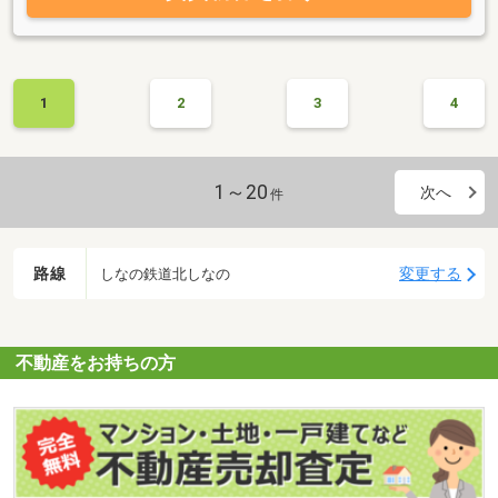
1
2
3
4
1～20
次へ
件
路線
変更する
しなの鉄道北しなの
不動産をお持ちの方