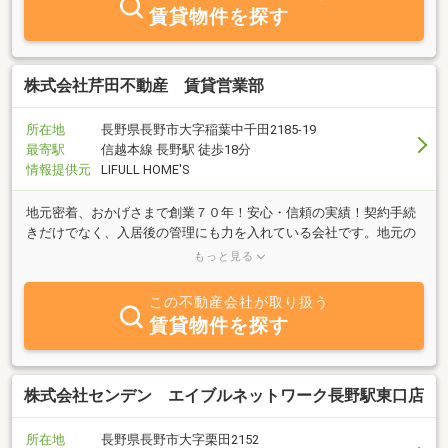
賃貸物件を探す
株式会社芹田不動産 賃貸営業部
所在地
長野県長野市大字稲葉中千田2185-19
最寄駅
信越本線 長野駅 徒歩18分
情報提供元
LIFULL HOME'S
地元密着、おかげさまで創業７０年！安心・信頼の実績！契約手続
きだけでなく、入居後の管理にも力を入れている会社です。地元の
大家様とも親密な関係性作りも大切にしておりますので安心してご
もっと見る
入居頂けます。
この不動産会社が取り扱う
賃貸物件を探す
株式会社センデン エイブルネットワーク長野駅東口店
所在地
長野県長野市大字栗田2152