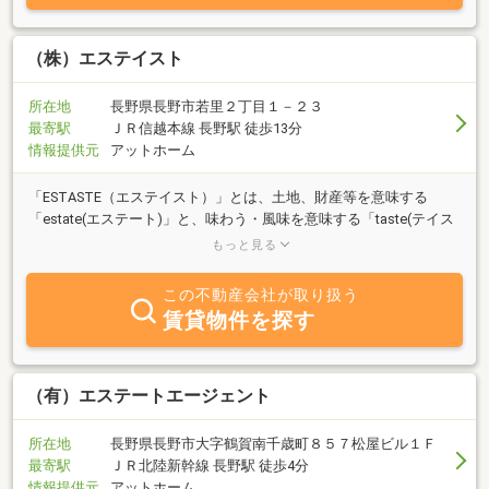
（株）エステイスト
所在地
長野県長野市若里２丁目１－２３
最寄駅
ＪＲ信越本線 長野駅 徒歩13分
情報提供元
アットホーム
「ESTASTE（エステイスト）」とは、土地、財産等を意味する
「estate(エステート)」と、味わう・風味を意味する「taste(テイス
ト)」を組み合わせた造語です。皆様とじっくり会話をして、素敵な
もっと見る
お住まいや不動産活用を実現しましょう。当社は、土地・住宅・マ
ンションの査定・売買・仲介・買取・分譲、お住まいに関わるお手
この不動産会社が取り扱う
伝いを幅広く行っております。又、不動産の有効活用の企画・提案
賃貸物件を探す
も承ります。是非、お気軽にお問合せ下さい。
（有）エステートエージェント
所在地
長野県長野市大字鶴賀南千歳町８５７松屋ビル１Ｆ
最寄駅
ＪＲ北陸新幹線 長野駅 徒歩4分
情報提供元
アットホーム