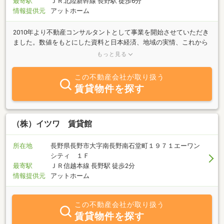
最寄駅
ＪＲ北陸新幹線 長野駅 徒歩6分
情報提供元
アットホーム
2010年より不動産コンサルタントとして事業を開始させていただき
ました。数値をもとにした資料と日本経済、地域の実情、これから
の見通しなどを総合的にお伝えさせていただき、進め方をお客様と
もっと見る
一緒に考えます。売る、買う、貸す、借りる、これらの法律行為を
おこなったときに必要な事柄等についてわかりやすく説明させてい
この不動産会社が取り扱う
ただきます。 安全な取引を第一とさせていただきます。当店は完
賃貸物件を探す
全予約制となり、ご相談中も1組さま限定となります。 また、お
身体の不自由な方、体力に自信のない方のために訪問もさせていた
だいております。お気軽にお声がけくださいませ。
（株）イツワ 賃貸館
所在地
長野県長野市大字南長野南石堂町１９７１エーワン
シティ １Ｆ
最寄駅
ＪＲ信越本線 長野駅 徒歩2分
情報提供元
アットホーム
この不動産会社が取り扱う
賃貸物件を探す