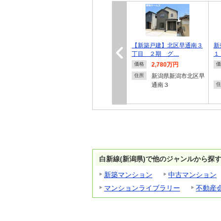
【新築戸建】北区早通南３
新
丁目 ２期 グ…
１
2,780万円
価格
価
新潟県新潟市北区早
住所
通南３
住
白新線(新潟県)で他のジャンルから探
新築マンション
中古マンション
マンションライブラリー
不動産