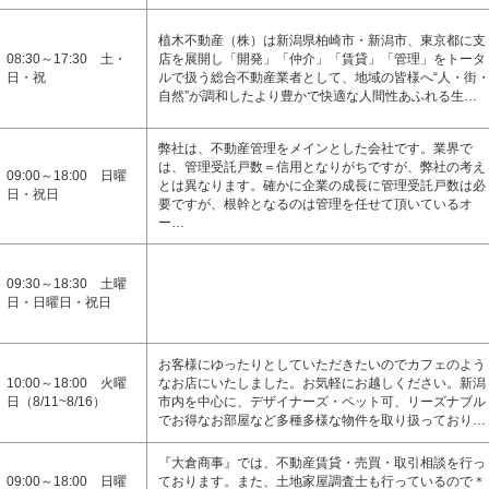
植木不動産（株）は新潟県柏崎市・新潟市、東京都に支
08:30～17:30 土・
店を展開し「開発」「仲介」「賃貸」「管理」をトータ
日・祝
ルで扱う総合不動産業者として、地域の皆様へ“人・街
自然”が調和したより豊かで快適な人間性あふれる生…
弊社は、不動産管理をメインとした会社です。業界で
は、管理受託戸数＝信用となりがちですが、弊社の考え
09:00～18:00 日曜
とは異なります。確かに企業の成長に管理受託戸数は必
日・祝日
要ですが、根幹となるのは管理を任せて頂いているオ
ー…
09:30～18:30 土曜
日・日曜日・祝日
お客様にゆったりとしていただきたいのでカフェのよう
10:00～18:00 火曜
なお店にいたしました。お気軽にお越しください。新潟
日（8/11~8/16）
市内を中心に、デザイナーズ・ペット可、リーズナブル
でお得なお部屋など多種多様な物件を取り扱っており…
『大倉商事』では、不動産賃貸・売買・取引相談を行っ
09:00～18:00 日曜
ております。また、土地家屋調査士も行っているので＊