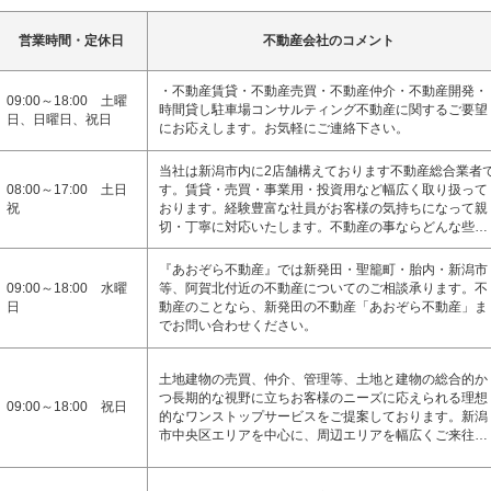
営業時間・定休日
不動産会社のコメント
・不動産賃貸・不動産売買・不動産仲介・不動産開発・
09:00～18:00 土曜
時間貸し駐車場コンサルティング不動産に関するご要望
日、日曜日、祝日
にお応えします。お気軽にご連絡下さい。
当社は新潟市内に2店舗構えております不動産総合業者
08:00～17:00 土日
す。賃貸・売買・事業用・投資用など幅広く取り扱って
祝
おります。経験豊富な社員がお客様の気持ちになって親
切・丁寧に対応いたします。不動産の事ならどんな些…
『あおぞら不動産』では新発田・聖籠町・胎内・新潟市
09:00～18:00 水曜
等、阿賀北付近の不動産についてのご相談承ります。不
日
動産のことなら、新発田の不動産「あおぞら不動産」ま
でお問い合わせください。
土地建物の売買、仲介、管理等、土地と建物の総合的か
つ長期的な視野に立ちお客様のニーズに応えられる理想
09:00～18:00 祝日
的なワンストップサービスをご提案しております。新潟
市中央区エリアを中心に、周辺エリアを幅広くご来往…