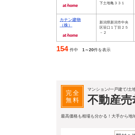
下土地亀３３１
カナン建物
新潟県新潟市中央
（株）
区笹口１丁目２５
－２
154
件中
1～20
件を表示
マンション/一戸建て/土
完全
不動産売
無料
最高価格も相場も分かる！大手から地