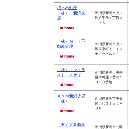
植木不動産
（株） 新潟支
新潟県新潟市中央
店
区八千代１丁目２
－１３
（株）Ｍ・Ｉ不
新潟県新潟市中央
動産管理
区東幸町１－１５
ナドービル２Ｆ
（株）エントラ
新潟県新潟市中央
ストエスケイ
区本町通９番町１
３３０番地
Ａ＆Ｍ新潟賃貸
新潟県新潟市中央
（株）
区万代３丁目５－
３８
（有）大倉商事
新潟県新潟市北区