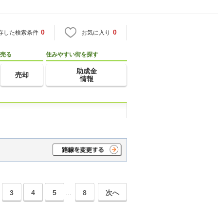
0
0
存した検索条件
お気に入り
売る
住みやすい街を探す
助成金
売却
情報
3
4
5
8
次へ
…