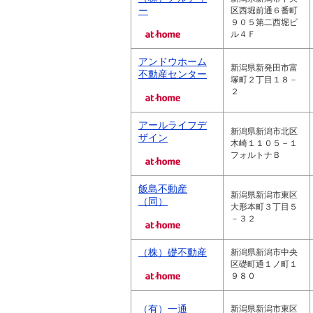
ー
区西堀前通６番町
９０５第二西堀ビ
ル４Ｆ
アンドウホーム
新潟県新発田市富
不動産センター
塚町２丁目１８－
２
アールライフデ
新潟県新潟市北区
ザイン
木崎１１０５－１
フォルトナＢ
飯島不動産
新潟県新潟市東区
（同）
大形本町３丁目５
－３２
（株）礎不動産
新潟県新潟市中央
区礎町通１ノ町１
９８０
（有）一通
新潟県新潟市東区