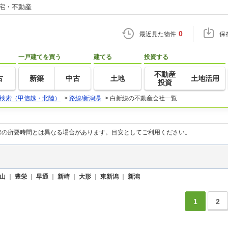
住宅・不動産
0
最近見た物件
保
一戸建てを買う
建てる
投資する
不動産
古
新築
中古
土地
土地活用
投資
検索（甲信越・北陸）
>
路線/新潟県
>
白新線の不動産会社一覧
際の所要時間とは異なる場合があります。目安としてご利用ください。
山
｜
豊栄
｜
早通
｜
新崎
｜
大形
｜
東新潟
｜
新潟
1
2