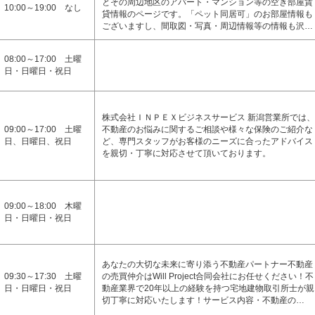
とその周辺地区のアパート・マンション等の空き部屋賃
10:00～19:00 なし
貸情報のページです。「ペット同居可」のお部屋情報も
ございますし、間取図・写真・周辺情報等の情報も沢…
08:00～17:00 土曜
日・日曜日・祝日
株式会社ＩＮＰＥＸビジネスサービス 新潟営業所では、
09:00～17:00 土曜
不動産のお悩みに関するご相談や様々な保険のご紹介な
日、日曜日、祝日
ど、専門スタッフがお客様のニーズに合ったアドバイス
を親切・丁寧に対応させて頂いております。
09:00～18:00 木曜
日・日曜日・祝日
あなたの大切な未来に寄り添う不動産パートナー不動産
09:30～17:30 土曜
の売買仲介はWill Project合同会社にお任せください！不
日・日曜日・祝日
動産業界で20年以上の経験を持つ宅地建物取引所士が親
切丁寧に対応いたします！サービス内容・不動産の…