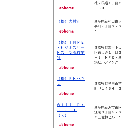
猿ケ馬場１丁目６
－３０
（株）岩村組
新潟県新発田市大
手町４丁目３－２
１
（株）ＩＮＰＥ
Ｘビジネスサー
新潟県新潟市中央
ビス 新潟営業
区東大通１丁目３
所
－１ＩＮＰＥＸ新
潟ビルディング
（株）ＥＫハウ
ス
新潟県新発田市荒
町甲１４５６－３
Ｗｉｌｌ Ｐｒ
新潟県新潟市東区
ｏｊｅｃｔ
江南３丁目５－３
（同）
６三佐和ビル １
－Ｂ