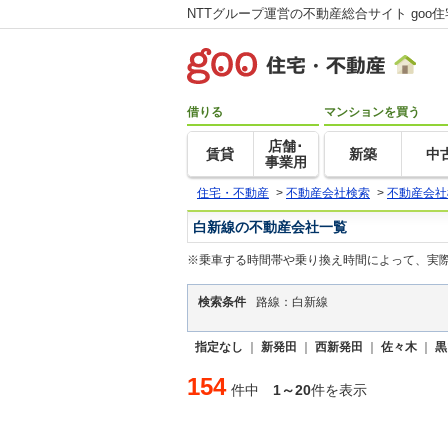
NTTグループ運営の不動産総合サイト goo
借りる
マンションを買う
店舗･
賃貸
新築
中
事業用
住宅・不動産
>
不動産会社検索
>
不動産会社
白新線の不動産会社一覧
※乗車する時間帯や乗り換え時間によって、実
検索条件
路線：白新線
指定なし
｜
新発田
｜
西新発田
｜
佐々木
｜
黒
154
件中
1～20
件を表示