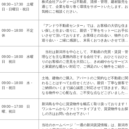
株式会社アルディーは不動産、清掃・管理、建材販売を
08:30～17:30 土曜
通じて、企業を取り巻く環境をサポートいたします。お
日・日曜日・祝日
気軽にご相談ください。
『アンドウ不動産センター』では、お客様の大切な住ま
09:00～18:00 不定
い探しと住まい造りに、親切・丁寧をモットーにお手伝
休
いさせて頂いております。お客様との出会い、物件との
巡り会い・ご縁に感謝し、末長くおつきあいさせて頂…
当社は新潟市を中心として、不動産の売買・賃貸・管
09:00～18:00 水曜
理などを主な業務内容とする会社です。おひとりおひと
日 祝日
りのお客様のご意見を大切にし、きめ細やかなサービス
と家庭的な暖かい対応で、ご満足のいく物件をご紹介…
土地、建物のご購入、アパートのご契約など不動産に関
09:00～18:00 水・
わることはすべてお任せください。親切・丁寧な接客で
日・祝日
ご納得のいくまで誠心誠意ご対応させて頂きます。気に
なる物件やご心配な点、ご不安な点などございました…
新潟島を中心に賃貸物件を幅広く取り扱っております！
09:00～17:00 日
ワンルームからファミリータイプまで、賃貸物件をお探
曜、祝日
しの方はお問い合わせ下さい！
当社のホームページ「一通の新潟賃貸情報」は、新潟市