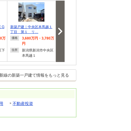
 G
新築戸建｜中央区本馬越１
【新築戸建】中央区沼垂東
新築戸建｜東
丁目 第１ リ…
６丁目 第２ …
目 第２ リ
80万
3,680万円・3,780万
3,280万円・3,380万
3,280
価格
価格
価格
円
円
新潟県
住所
区下
新潟県新潟市中央区
新潟県新潟市中央区
石山１
住所
住所
本馬越１
沼垂東６
新線の新築一戸建て情報をもっと見る
用
不動産投資