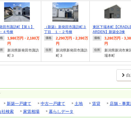
発田市諏訪町【第１】
（新築）新発田市諏訪町３
東区下場本町【CRADLE
・４号棟
丁目 １・２号棟
ARDEN】新築全2棟
1,980万円・2,180万
2,290万円・2,390万
3,280万円・3,3
格
価格
価格
円
円
円
新潟県新発田市諏訪
新潟県新発田市諏訪
新潟県新潟市東
所
住所
住所
町３
町３
場本町
白
す
新築一戸建て
中古一戸建て
土地
賃貸
店舗・事業
会社検索
家賃相場
暮らしデータ