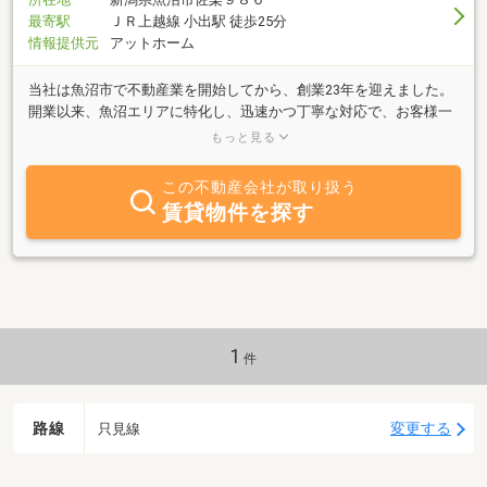
最寄駅
ＪＲ上越線 小出駅 徒歩25分
情報提供元
アットホーム
当社は魚沼市で不動産業を開始してから、創業23年を迎えました。
開業以来、魚沼エリアに特化し、迅速かつ丁寧な対応で、お客様一
人ひとりにご納得いただける不動産サービスの提供を目指しており
もっと見る
ます。当社は「賃貸住宅管理業」および「賃貸不動産経営管理士」
が在籍する専門体制を整え、法令遵守と確かな知識に基づいた、安
この不動産会社が取り扱う
心・安全な賃貸管理を実現しています。地域に根ざした運営によ
賃貸物件を探す
り、魚沼エリアにおいて豊富な管理・仲介実績を誇り、築浅、ネッ
ト無料、メゾネット、車庫付き、ペット可など、多様なニーズに対
応した物件をご提案可能です。また土地・建物の売買はもちろん、
アパート建築、不動産投資、リフォームまでをワンストップでサポ
ート。各分野を横断した総合的な視点から、お客様にとって最適な
資産活用をご提案いたします。さらに、不動産の無料査定にも対応
し、資産価値を的確に見極めた上で、最良の選択につながるご提案
1
件
を行っています。不動産に関するあらゆるご相談に、確かな専門性
と地域密着の強みでエヌエーケー管理はお応えします。
路線
変更する
只見線