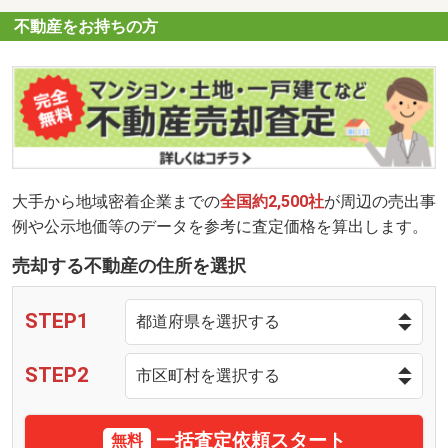
不動産をお持ちの方
大手から地域密着企業までの
全国約2,500社
が周辺の売出事
例や公示地価等のデータを参考に査定価格を算出します。
売却する不動産の住所を選択
STEP1
STEP2
一括査定依頼スタート
無料