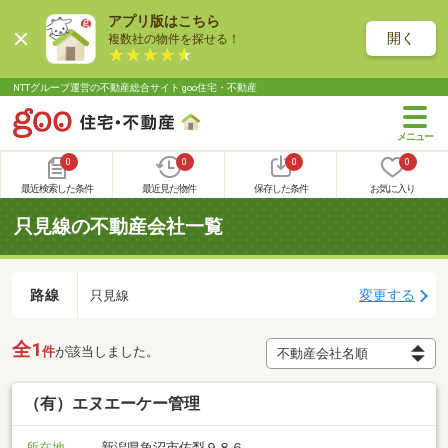
アプリ版はこちら
開く
複数社の物件を探せる！
NTTグループ運営の不動産総合サイト goo住宅・不動産
0
0
0
0
最近検索した条件
最近見た物件
保存した条件
お気に入り
只見線の不動産会社一覧
路線
変更する
只見線
全1
件
が該当しました。
（有）エヌエーケー管理
所在地
新潟県魚沼市佐梨９８６