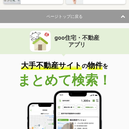
ページトップに戻る
goo住宅・不動産
アプリ
大手不動産サイト
物件
の
を
まとめて検索！