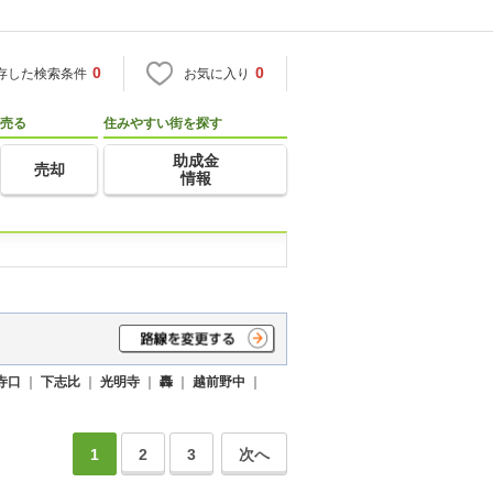
0
0
存した検索条件
お気に入り
売る
住みやすい街を探す
助成金
売却
情報
寺口
｜
下志比
｜
光明寺
｜
轟
｜
越前野中
｜
1
2
3
次へ