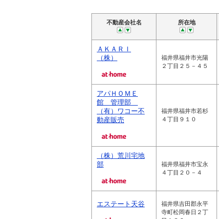
不動産会社名
所在地
ＡＫＡＲＩ
（株）
福井県福井市光陽
２丁目２５－４５
アパＨＯＭＥ
館 管理部
（有）ワコー不
福井県福井市若杉
動産販売
４丁目９１０
（株）荒川宅地
部
福井県福井市宝永
４丁目２０－４
エステート天谷
福井県吉田郡永平
寺町松岡春日２丁