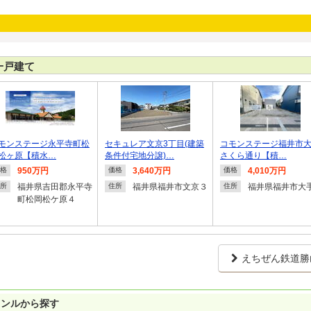
一戸建て
モンステージ永平寺町松
セキュレア文京3丁目(建築
コモンステージ福井市
松ヶ原【積水…
条件付宅地分譲)…
さくら通り【積…
950万円
3,640万円
4,010万円
格
価格
価格
福井県吉田郡永平寺
福井県福井市文京３
福井県福井市大
所
住所
住所
町松岡松ケ原４
えちぜん鉄道勝
ャンルから探す