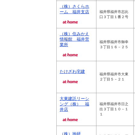
（株）さくらホ
ーム 福井支店
福井県福井市志比
口３丁目１番２号
（株）住みかえ
情報館 福井営
福井県福井市御幸
業所
３丁目１６－２５
たけざわ宅建
福井県福井市大東
２丁目５－２１
大東建託リーシ
ング（株） 福
福井県福井市日之
井店
出３丁目１０－１
１
（株）地研