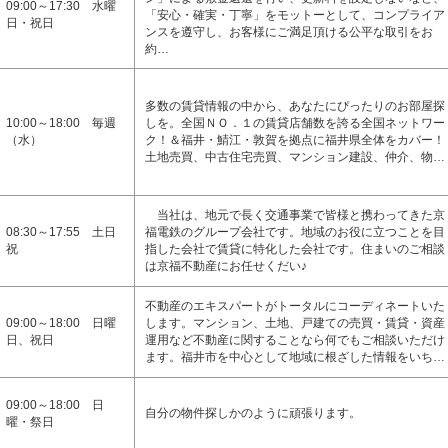
09:00～17:30 水曜
「安心・確実・丁寧」をモットーとして、コンプライア
日・祝日
ンスを遵守し、お客様にご満足頂ける公平な取引をお
約…
多数の賃貸情報の中から、あなたにぴったりのお部屋探
10:00～18:00 毎週
しを。全国ＮＯ．１の賃貸店舗数を誇る全国ネットワー
（水）
ク！＆福井・鯖江・敦賀を拠点に福井県全体をカバー！
土地売買、中古住宅売買、マンション建設、仲介、物…
当社は、地元で長く交通事業で皆様と携わってきた京
08:30～17:55 土日
福電鉄のグループ会社です。地域のお役に立つことを目
祝
指した会社で賃貸に特化した会社です。住まいのご相談
は京福不動産にお任せくだい♪
不動産のエキスパートがトータルにコーディネートいた
09:00～18:00 日曜
します。マンション、土地、戸建ての売買・賃貸・資産
日、祝日
運用など不動産に関することなら何でもご相談いただけ
ます。福井市を中心として地域に根ざした情報をいち…
09:00～18:00 日
自分の物件探しかのように頑張ります。
曜・祭日