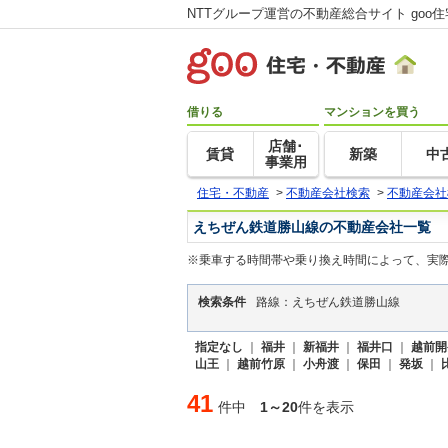
NTTグループ運営の不動産総合サイト goo
借りる
マンションを買う
店舗･
賃貸
新築
中
事業用
住宅・不動産
>
不動産会社検索
>
不動産会社
えちぜん鉄道勝山線の不動産会社一覧
※乗車する時間帯や乗り換え時間によって、実
検索条件
路線：えちぜん鉄道勝山線
指定なし
｜
福井
｜
新福井
｜
福井口
｜
越前開
山王
｜
越前竹原
｜
小舟渡
｜
保田
｜
発坂
｜
41
件中
1～20
件を表示