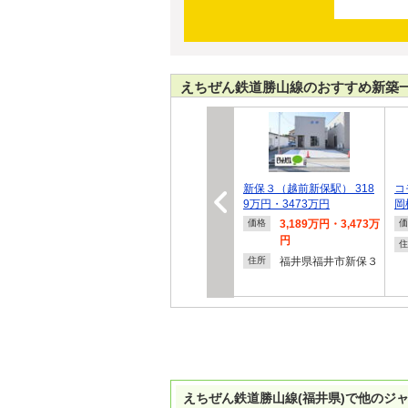
えちぜん鉄道勝山線のおすすめ新築
新保３（越前新保駅） 318
コ
9万円・3473万円
岡
3,189万円・3,473万
価格
価
円
住
福井県福井市新保３
住所
えちぜん鉄道勝山線(福井県)で他のジ