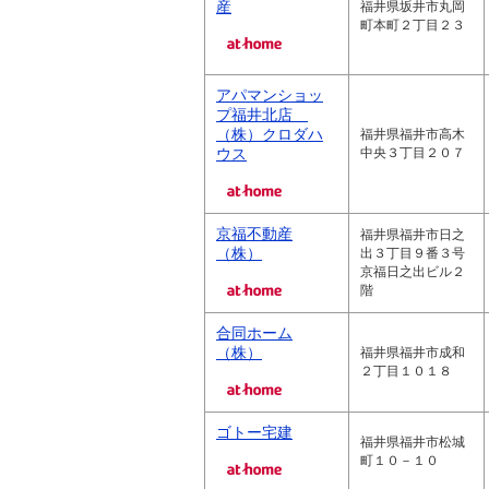
産
福井県坂井市丸岡
町本町２丁目２３
アパマンショッ
プ福井北店
（株）クロダハ
福井県福井市高木
ウス
中央３丁目２０７
京福不動産
福井県福井市日之
（株）
出３丁目９番３号
京福日之出ビル２
階
合同ホーム
（株）
福井県福井市成和
２丁目１０１８
ゴトー宅建
福井県福井市松城
町１０－１０