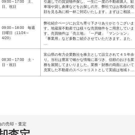
09:00～17:00 土、
引越しでの賃貸物件探し、一生に一度の不動産購入、駐
日、祝日
車場や貸し倉庫などをお探しの方、弊社ではお客様の笑
顔を見る為に精一杯ご対応いたします。まずはご相談…
弊社紹介ページにお立ち寄り下さりありがとうございま
09:00～18:00 毎週
す。地蔵屋不動産では様々な売買物件をご用意していま
日曜日（11/24～
す。売買物件は「売土地」「一戸建」「マンション」
4/20）
「事業用」など多数ご紹介させていただきます。また、
…
富山県の有力企業数社を株主として設立されて４５年余
08:30～17:00 土・
り。当社は豊富で確かな情報に基づき、信頼のおける業
日・祝日
務を展開してまいりました。業務・財務の両面において
充実した不動産のスペシャリストとして実績は地域ト…
地の売却・査定
却査定