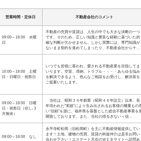
営業時間・定休日
不動産会社のコメント
不動産の売買や賃貸は、人生の中でも大きな決断の一つ
09:00～18:00 水曜
です。そのため、正しい知識と豊富な経験に基づいた的
日
確な判断が欠かせません。しかし実際には、専門知識が
ないまま契約を進めてしまったり、不動産会社から十…
いつでも皆様に慕われ、愛される不動産業を目指してま
10:00～18:00 土曜
いります。空室、滞納、トラブル・・・・あらゆる悩み
日・日曜日・祝祭日
を解決できるよう、色んなご相談をお受けし、解決策を
ご提案いたします。
当社は、昭和３４年創業（昭和４６年設立）以来、長
09:00～18:00 日曜
年培われた“実績”により生み出されるお客様の幾重もの
日・祝祭日（但し､3
い“信頼”を源に、福井県を基盤とした総合不動産事業を
月無休）
開致しております。また、当社の揺るぎない＜信…
永平寺町松岡（旧松岡町）を主に不動産情報提供してい
ます！土地、建物の売買、賃貸の斡旋仲介は是非お問い
09:00～18:00 なし
合わせ下さい！エステート天谷のＷＥＢサイトへ訪問あ