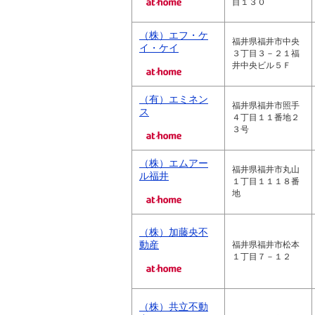
目１３０
（株）エフ・ケ
福井県福井市中央
イ・ケイ
３丁目３－２１福
井中央ビル５Ｆ
（有）エミネン
福井県福井市照手
ス
４丁目１１番地２
３号
（株）エムアー
福井県福井市丸山
ル福井
１丁目１１１８番
地
（株）加藤央不
動産
福井県福井市松本
１丁目７－１２
（株）共立不動