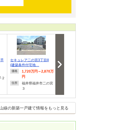
大手
セキュレア二の宮3丁目II
板垣１（赤十字前駅） 428
コモンステー
(建築条件付宅地…
0万円・4380万円
【積水ハウス
1,720万円～2,870万
4,280万円・4,380万
2,263
価格
価格
価格
円
円
手２
福井県
住所
福井県福井市二の宮
福井県福井市板垣１
住所
住所
３
山線の新築一戸建て情報をもっと見る