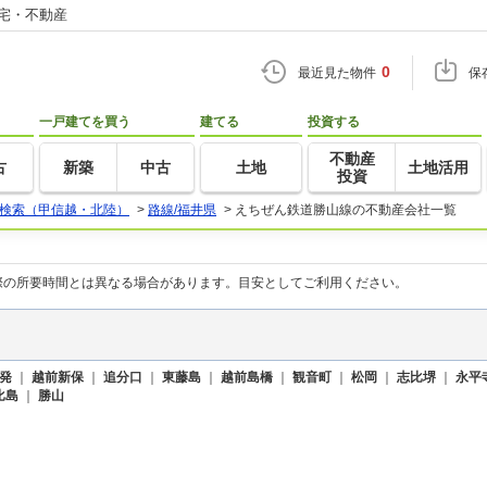
住宅・不動産
0
最近見た物件
保
一戸建てを買う
建てる
投資する
不動産
古
新築
中古
土地
土地活用
投資
検索（甲信越・北陸）
>
路線/福井県
>
えちぜん鉄道勝山線の不動産会社一覧
際の所要時間とは異なる場合があります。目安としてご利用ください。
発
｜
越前新保
｜
追分口
｜
東藤島
｜
越前島橋
｜
観音町
｜
松岡
｜
志比堺
｜
永平
比島
｜
勝山