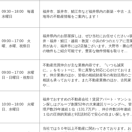
09:30～18:00 毎週
福井市、坂井市、鯖江市など福井県内の新築・中古・土
水曜日
地等の不動産情報をご案内します！
福井県内のお部屋探しは、ぜひ当社にお任せください♪
09:00～17:00 火
井・福井・鯖江・越前・敦賀・小浜の6つのエリアに営
曜、水曜、祝祭日
所があり、福井市には2店舗ございます。大野市・勝山
の物件もご紹介可能です。豊富な物件情報を取りそ…
不動産売買仲介が主な業務内容です。『いつも誠実
に。』をモットーに、常に真摯な対応に心がけておりま
09:00～17:00 水曜
す。仲介業務のほか、皆様の相続財産等の有効活用のご
日・日曜日・祝祭日
相談も承っております。また不動産業務のほか、古民家
や…
福井でおすすめの不動産会社！賃貸アパート・マンショ
10:00～18:00 火曜
ン探しはグループ創業52年の大東建託リーシングへ。管
日、水曜日
理戸数29年連続１位（131.7万戸）、仲介件数16年連続
１位の圧倒的実績と9言語対応で安心の住まい探しをサ
当社では５０年以上不動産に関わってきております。お