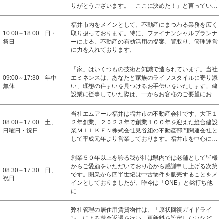
りがとうございます。「ここに決めた！」と言ってい…
福井市内をメインとして、不動産にまつわる業務を広く
10:00～18:00 日・
取り扱っております。特に、ファイナンシャルプランナ
祭日
ーによる、不動産の有効活用の提案、買取り、管理運営
に力を入れております。
「家」はいくつもの技術と知識で造られています。当社
09:00～17:30 年中
エミネンスは、あなたと家族のライフスタイルに寄り添
無休
い、理想の住まいを見つけるお手伝いをいたします。建
設業に従事していた際は、一からお客様のご要望にお…
当社エムアール福井は福井市の不動産会社です。大正１
08:00～17:00 土、
２年創業、２０２３年で創業１００年を迎えた総合建設
日曜日・祝日
業ＭＩＬＫＥＮ株式会社見谷組の不動産部門関連会社と
して平成元年より営業しております。福井市を中心に…
創業５０年以上を誇る我が社は県内では老舗として皆様
からご愛顧をいただいており心から感謝申し上げる次第
08:30～17:30 日、
です。開業から四半世紀は中古物件を販売することをメ
祝日
インとしておりましたが、昨今は「ONE」と銘打ち他
に…
弊社管理の居住用賃貸物件は、「原状回復ガイドライ
ン」による敷金返還を行い、更新料を設定しないなど、