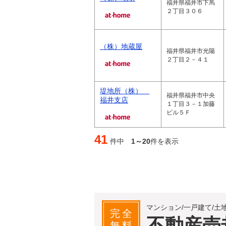
福井県福井市下馬
２丁目３０６
（株）地蔵屋
福井県福井市光陽
２丁目２－４１
堤地所（株）
福井県福井市中央
福井支店
１丁目３－１加藤
ビル５Ｆ
41
件中
1～20
件を表示
マンション/一戸建て/土
完全
不動産売
無料