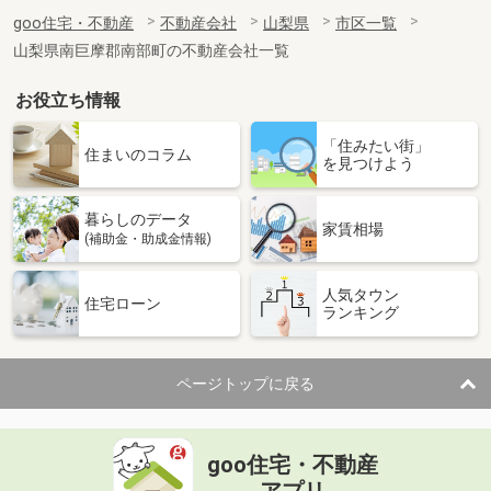
goo住宅・不動産
不動産会社
山梨県
市区一覧
山梨県南巨摩郡南部町の不動産会社一覧
お役立ち情報
「住みたい街」
住まいのコラム
を見つけよう
暮らしのデータ
家賃相場
(補助金・助成金情報)
人気タウン
住宅ローン
ランキング
ページトップに戻る
goo住宅・不動産
アプリ