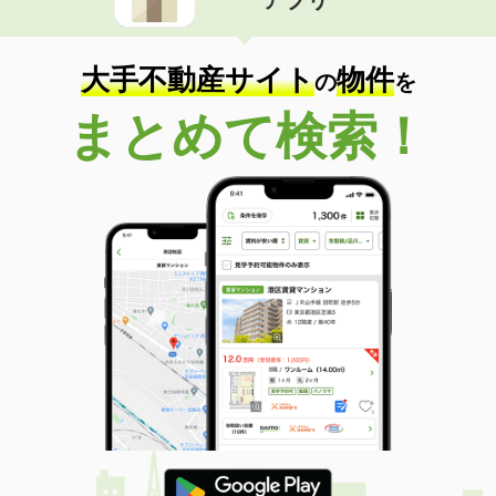
大手不動産サイト
物件
の
を
まとめて検索！