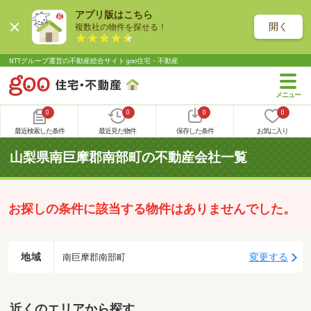
アプリ版はこちら
開く
複数社の物件を探せる！
NTTグループ運営の不動産総合サイト goo住宅・不動産
0
0
0
0
最近検索した条件
最近見た物件
保存した条件
お気に入り
山梨県南巨摩郡南部町の不動産会社一覧
お探しの条件に該当する物件はありませんでした。
地域
変更する
南巨摩郡南部町
近くのエリアから探す