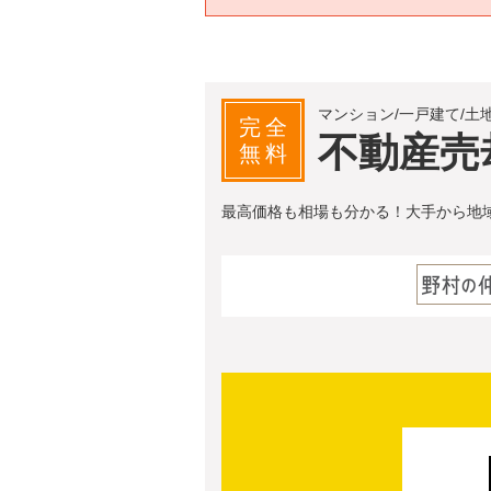
マンション/一戸建て/土
完全
不動産売
無料
最高価格も相場も分かる！大手から地