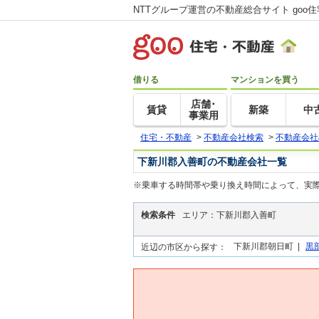
NTTグループ運営の不動産総合サイト goo
借りる
マンションを買う
店舗･
賃貸
新築
中
事業用
住宅・不動産
>
不動産会社検索
>
不動産会社
下新川郡入善町の不動産会社一覧
※乗車する時間帯や乗り換え時間によって、実
検索条件
エリア：下新川郡入善町
下新川郡朝日町 |
黒
近辺の市区から探す：