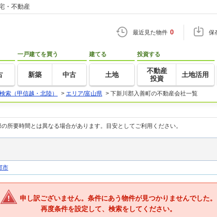
住宅・不動産
0
最近見た物件
保
一戸建てを買う
建てる
投資する
不動産
古
新築
中古
土地
土地活用
投資
検索（甲信越・北陸）
>
エリア/富山県
>
下新川郡入善町の不動産会社一覧
際の所要時間とは異なる場合があります。目安としてご利用ください。
部市
申し訳ございません。条件にあう物件が見つかりませんでした。
再度条件を設定して、検索をしてください。