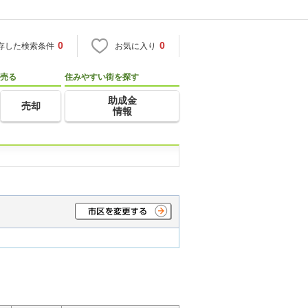
0
0
存した検索条件
お気に入り
売る
住みやすい街を探す
助成金
売却
情報