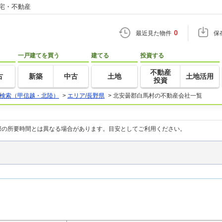
住宅・不動産
0
最近見た物件
保
一戸建てを買う
建てる
投資する
不動産
古
新築
中古
土地
土地活用
投資
検索（甲信越・北陸）
>
エリア/長野県
>
北安曇郡白馬村の不動産会社一覧
際の所要時間とは異なる場合があります。目安としてご利用ください。