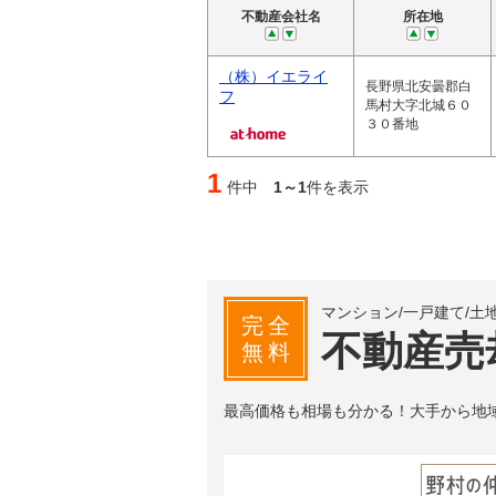
不動産会社名
所在地
（株）イエライ
長野県北安曇郡白
フ
馬村大字北城６０
３０番地
1
件中
1～1
件を表示
マンション/一戸建て/土
完全
不動産売
無料
最高価格も相場も分かる！大手から地