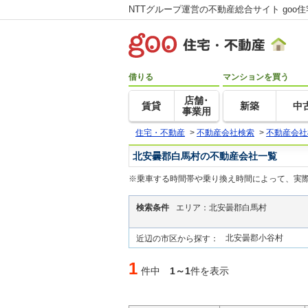
NTTグループ運営の不動産総合サイト goo
借りる
マンションを買う
店舗･
賃貸
新築
中
事業用
住宅・不動産
>
不動産会社検索
>
不動産会社
北安曇郡白馬村の不動産会社一覧
※乗車する時間帯や乗り換え時間によって、実
検索条件
エリア：北安曇郡白馬村
北安曇郡小谷村
近辺の市区から探す：
1
件中
1～1
件を表示