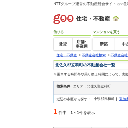
NTTグループ運営の不動産総合サイト goo
借りる
マンションを買う
店舗･
賃貸
新築
中
事業用
住宅・不動産
>
不動産会社検索
>
不動産会社
北佐久郡立科町の不動産会社一覧
※乗車する時間帯や乗り換え時間によって、実
検索条件
エリア：北佐久郡立科町
小県郡長和町 |
東御
近辺の市区から探す：
1
件中
1～1
件を表示