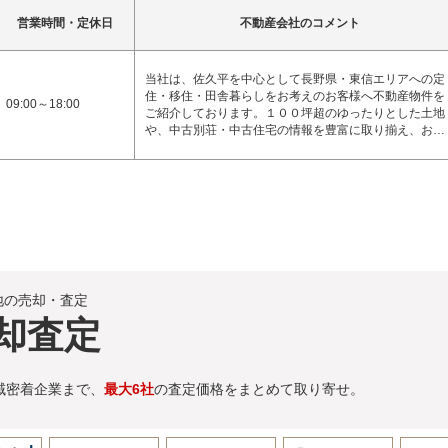
営業時間・定休日
不動産会社のコメント
当社は、佐久平を中心として長野県・東信エリアへの定
住・移住・田舎暮らしをお考えのお客様へ不動産物件を
09:00～18:00
ご紹介しております。１００坪超のゆったりとした土地
や、中古別荘・中古住宅の情報を豊富に取り揃え、お…
地の売却・査定
却査定
域密着企業まで、
最大6社
の査定価格をまとめて取り寄せ。