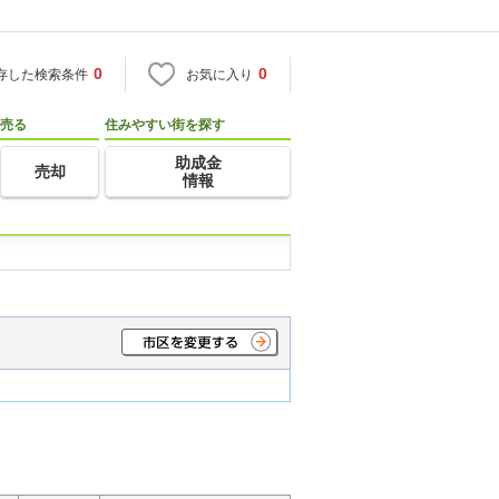
0
0
存した検索条件
お気に入り
売る
住みやすい街を探す
助成金
売却
情報