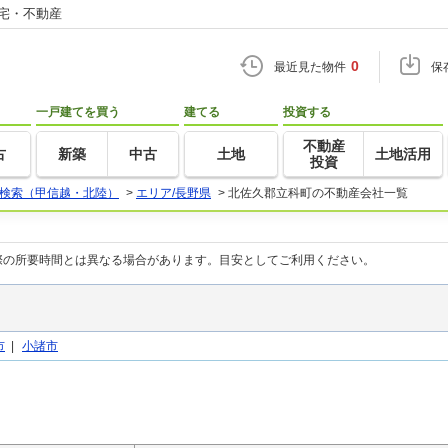
住宅・不動産
0
最近見た物件
保
一戸建てを買う
建てる
投資する
不動産
古
新築
中古
土地
土地活用
投資
検索（甲信越・北陸）
>
エリア/長野県
>
北佐久郡立科町の不動産会社一覧
際の所要時間とは異なる場合があります。目安としてご利用ください。
市
|
小諸市