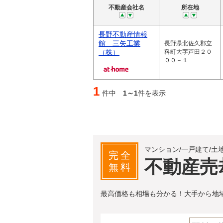
不動産会社名
所在地
長野不動産情報
館 三矢工業
長野県北佐久郡立
（株）
科町大字芦田２０
００－１
1
件中
1～1
件を表示
マンション/一戸建て/土
完全
不動産売
無料
最高価格も相場も分かる！大手から地