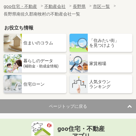
goo住宅・不動産
不動産会社
長野県
市区一覧
長野県南佐久郡南牧村の不動産会社一覧
お役立ち情報
「住みたい街」
住まいのコラム
を見つけよう
暮らしのデータ
家賃相場
(補助金・助成金情報)
人気タウン
住宅ローン
ランキング
ページトップに戻る
goo住宅・不動産
アプリ