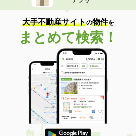
大手不動産サイト
物件
の
を
まとめて検索！