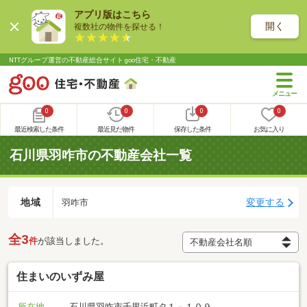
アプリ版はこちら
開く
複数社の物件を探せる！
NTTグループ運営の不動産総合サイト goo住宅・不動産
0
0
0
0
最近検索した条件
最近見た物件
保存した条件
お気に入り
石川県羽咋市の不動産会社一覧
地域
変更する
羽咋市
全3
件
が該当しました。
住まいのいずみ屋
所在地
石川県羽咋市千里浜町タ１－１０９