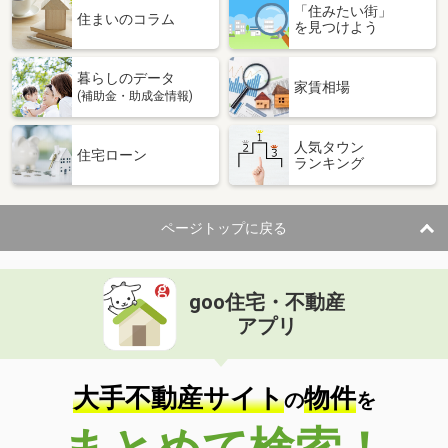
「住みたい街」
住まいのコラム
を見つけよう
暮らしのデータ
家賃相場
(補助金・助成金情報)
人気タウン
住宅ローン
ランキング
ページトップに戻る
goo住宅・不動産
アプリ
大手不動産サイト
物件
の
を