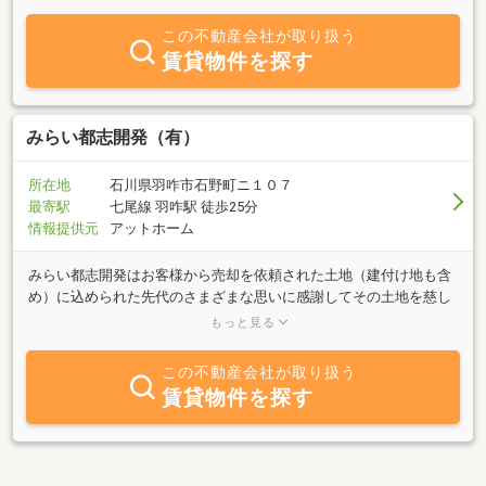
郡市より中能登町まで！！多数取り揃えて、あなたのお部屋探しを
スタッフ一同心をこめてお手伝い致します。
この不動産会社が取り扱う
賃貸物件を探す
みらい都志開発（有）
所在地
石川県羽咋市石野町ニ１０７
最寄駅
七尾線 羽咋駅 徒歩25分
情報提供元
アットホーム
みらい都志開発はお客様から売却を依頼された土地（建付け地も含
め）に込められた先代のさまざまな思いに感謝してその土地を慈し
み、元の清らかな土地に戻すことを心がけ、心豊かな人とのご縁を
もっと見る
繋げながら地域づくり、環境づくりに努めることを使命とします。
この不動産会社が取り扱う
賃貸物件を探す