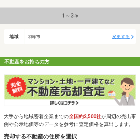
1～3
件
地域
変更する
羽咋市
不動産をお持ちの方
大手から地域密着企業までの
全国約2,500社
が周辺の売出事
例や公示地価等のデータを参考に査定価格を算出します。
売却する不動産の住所を選択