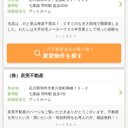
最寄駅
七尾線 羽咋駅 徒歩20分
情報提供元
アットホーム
当店は、のと里山海道千里浜Ｉ．Ｃすぐのなぎさ団地で開業致しま
した。わたしは大手住宅メーカーで３５年営業として培った経験を
基に信頼を頂けるパートナーであることを信条とします。営業エリ
もっと見る
アは能登全域から金沢市を中心に売買・賃貸・管理を主とし、住宅
新築・リフォーム・耐震強化・省エネ改修のアドバイス、店舗開業
この不動産会社が取り扱う
（医院・高齢者住宅・理美容店等）コンサル・資金計画から税金の
賃貸物件を探す
御相談までＦＰとしてのお手伝い、最近は防災士としても地域活動
に貢献しています。是非一度御連絡下さい。宜しくお願い致しま
す。
（株）辰実不動産
所在地
石川県羽咋市東川原町柳橋７３－２
最寄駅
七尾線 羽咋駅 徒歩7分
情報提供元
アットホーム
辰実不動産のページをご覧いただきありがとうございます。不動産
を売りたい方・買いたい方・有効利用をお考えの方、相談無料！！
秘密は厳守致します。お気軽にご相談下さい。賃貸エリアは、羽咋
もっと見る