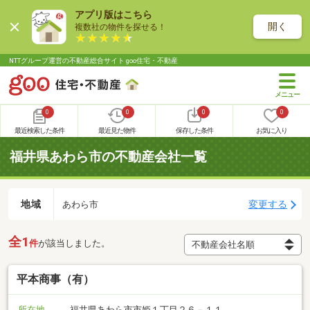
アプリ版はこちら
開く
複数社の物件を探せる！
NTTグループ運営の不動産総合サイト goo住宅・不動産
0
0
0
0
最近検索した条件
最近見た物件
保存した条件
お気に入り
福井県あわら市の不動産会社一覧
地域
変更する
あわら市
全1
件
が該当しました。
平本商事（有）
所在地
福井県あわら市市姫１丁目２６－１１