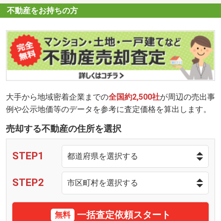
不動産をお持ちの方
大手から地域密着企業までの
全国約2,500社
が周辺の売出事
例や公示地価等のデータを参考に査定価格を算出します。
売却する不動産の住所を選択
STEP1
STEP2
一括査定依頼スタート
無料