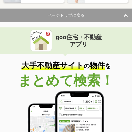
ページトップに戻る
goo住宅・不動産
アプリ
大手不動産サイト
物件
の
を
まとめて検索！