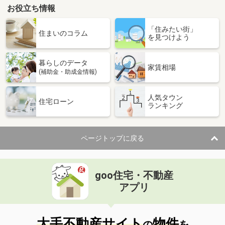
お役立ち情報
「住みたい街」
住まいのコラム
を見つけよう
暮らしのデータ
家賃相場
(補助金・助成金情報)
人気タウン
住宅ローン
ランキング
ページトップに戻る
goo住宅・不動産
アプリ
大手不動産サイト
物件
の
を