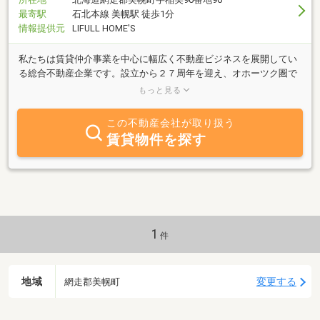
最寄駅
石北本線 美幌駅 徒歩1分
情報提供元
LIFULL HOME'S
私たちは賃貸仲介事業を中心に幅広く不動産ビジネスを展開してい
る総合不動産企業です。設立から２７周年を迎え、オホーツク圏で
は賃貸仲介件数１５年連続No.1、管理戸数も１３年連続No.1の実績
もっと見る
を誇ります。
この不動産会社が取り扱う
賃貸物件を探す
1
件
地域
変更する
網走郡美幌町