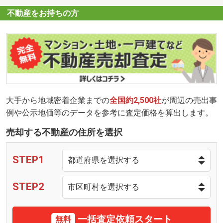
不動産をお持ちの方
大手から地域密着企業までの
全国約2,500社
が周辺の売出事
例や公示地価等のデータを参考に査定価格を算出します。
売却する不動産の住所を選択
STEP1
STEP2
一括査定依頼スタート
無料