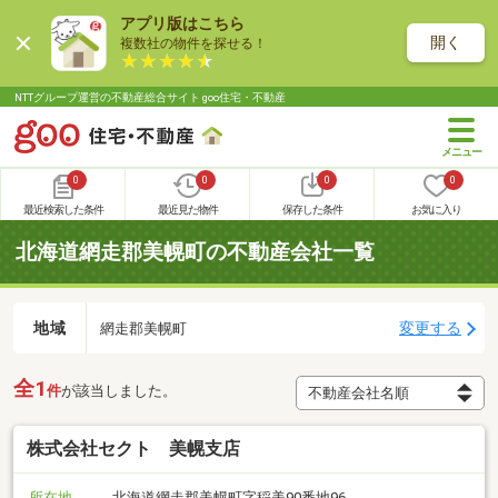
アプリ版はこちら
開く
複数社の物件を探せる！
NTTグループ運営の不動産総合サイト goo住宅・不動産
0
0
0
0
最近検索した条件
最近見た物件
保存した条件
お気に入り
北海道網走郡美幌町の不動産会社一覧
地域
変更する
網走郡美幌町
全1
件
が該当しました。
株式会社セクト 美幌支店
所在地
北海道網走郡美幌町字稲美90番地96