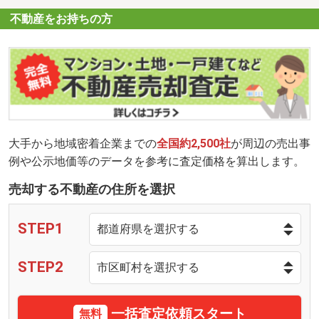
不動産をお持ちの方
大手から地域密着企業までの
全国約2,500社
が周辺の売出事
例や公示地価等のデータを参考に査定価格を算出します。
売却する不動産の住所を選択
STEP1
STEP2
一括査定依頼スタート
無料