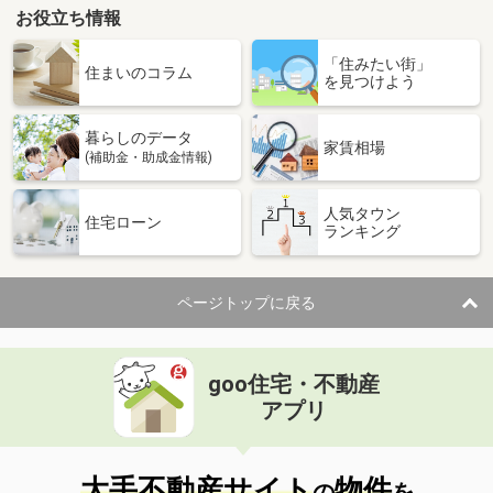
お役立ち情報
「住みたい街」
住まいのコラム
を見つけよう
暮らしのデータ
家賃相場
(補助金・助成金情報)
人気タウン
住宅ローン
ランキング
ページトップに戻る
goo住宅・不動産
アプリ
大手不動産サイト
物件
の
を