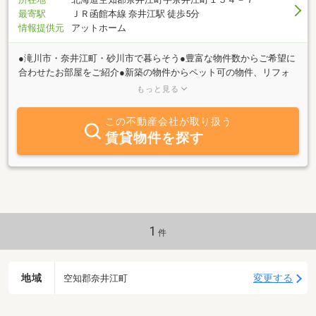
最寄駅
ＪＲ函館本線 奈井江駅 徒歩5分
情報提供元
アットホーム
●滝川市・奈井江町・砂川市で暮らそう●豊富な物件数からご希望に
合わせたお部屋をご紹介●新築の物件からペット可の物件、リフォ
ーム物件、お手頃価格の物件まで あなたのライフスタイルにぴっ
もっと見る
たりの快適・安全な住まいを私たち「クレド」がご案内いたしま
す！住む場所を変えるというのは、人生において大きなイベントで
この不動産会社が取り扱う
す！お客様のお引越しを「クレド」は全力で応援・サポートいたし
賃貸物件を探す
ます。新生活に向けての課題を一歩ずつ乗り越えていきましょう。
1
件
地域
変更する
空知郡奈井江町