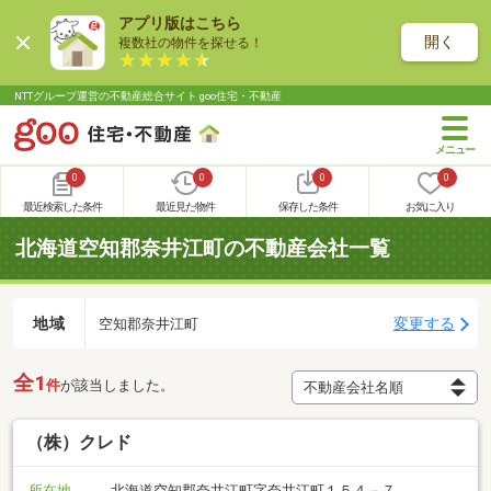
アプリ版はこちら
開く
複数社の物件を探せる！
NTTグループ運営の不動産総合サイト goo住宅・不動産
0
0
0
0
最近検索した条件
最近見た物件
保存した条件
お気に入り
北海道空知郡奈井江町の不動産会社一覧
地域
変更する
空知郡奈井江町
全1
件
が該当しました。
（株）クレド
所在地
北海道空知郡奈井江町字奈井江町１５４－７