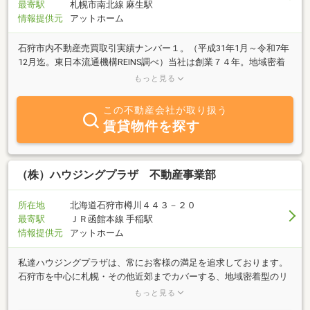
最寄駅
札幌市南北線 麻生駅
情報提供元
アットホーム
石狩市内不動産売買取引実績ナンバー１。（平成31年1月～令和7年
12月迄。東日本流通機構REINS調べ）当社は創業７４年。地域密着
の不動産会社として地域のお客様の厚いご信頼のもと営業活動をし
もっと見る
ております。特に不動産売買に必須な境界明示の為の測量業務はベ
テランの測量士が担当。解体工事や残置物の整理、リフォーム工事
この不動産会社が取り扱う
の提案が可。相続の登記手続きは建物内で開業する司法書士が対応
賃貸物件を探す
するなど迅速な業務に努めております。不動産の査定や売却にかか
る広告は全て無料。さらに買取業務も迅速対応秘密順守。お気軽に
ご相談ください。
（株）ハウジングプラザ 不動産事業部
所在地
北海道石狩市樽川４４３－２０
最寄駅
ＪＲ函館本線 手稲駅
情報提供元
アットホーム
私達ハウジングプラザは、常にお客様の満足を追求しております。
石狩市を中心に札幌・その他近郊までカバーする、地域密着型のリ
フォーム・プロ集団です。リフォームでお悩みの方は、是非「ハウ
もっと見る
ジングプラザ」までお気軽にお越し下さい。また、不動産も一貫し