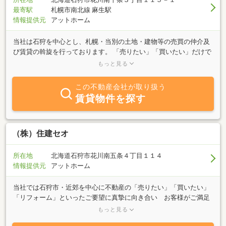
最寄駅
札幌市南北線 麻生駅
情報提供元
アットホーム
当社は石狩を中心とし、札幌・当別の土地・建物等の売買の仲介及
び賃貸の斡旋を行っております。 「売りたい」「買いたい」だけで
はなく、将来に向けての情報収集にもご利用下さい。 又、不動産の
もっと見る
事で、「どうしたらいいの？」とお悩みの方も、お気軽にお電話下
さい。 相談・見積り・査定は無料で行っております。もちろん秘密
この不動産会社が取り扱う
厳守致します。メ－ルアドレス ： isikari1@poem.ocn.ne.jp
賃貸物件を探す
（株）住建セオ
所在地
北海道石狩市花川南五条４丁目１１４
情報提供元
アットホーム
当社では石狩市・近郊を中心に不動産の「売りたい」「買いたい」
「リフォーム」といったご要望に真摯に向き合い お客様がご満足
いただけるように日々努力しております。経験豊富なスタッフがご
もっと見る
相談させていただきますので ぜひ当社へお問合せくださいませ。