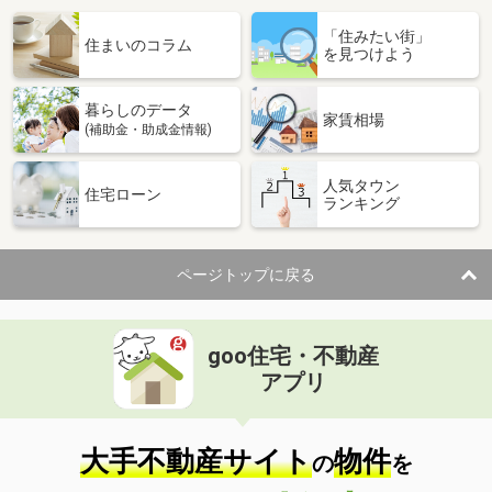
「住みたい街」
住まいのコラム
を見つけよう
暮らしのデータ
家賃相場
(補助金・助成金情報)
人気タウン
住宅ローン
ランキング
ページトップに戻る
goo住宅・不動産
アプリ
大手不動産サイト
物件
の
を