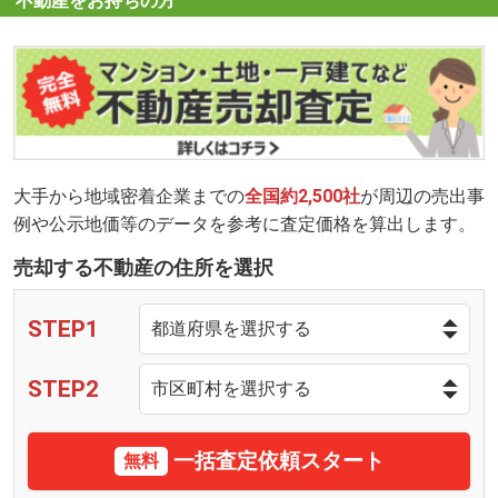
不動産をお持ちの方
大手から地域密着企業までの
全国約2,500社
が周辺の売出事
例や公示地価等のデータを参考に査定価格を算出します。
売却する不動産の住所を選択
STEP1
STEP2
一括査定依頼スタート
無料