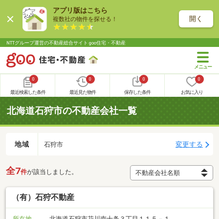
アプリ版はこちら
開く
複数社の物件を探せる！
NTTグループ運営の不動産総合サイト goo住宅・不動産
0
0
0
0
最近検索した条件
最近見た物件
保存した条件
お気に入り
北海道石狩市の不動産会社一覧
地域
変更する
石狩市
全7
件
が該当しました。
（有）石狩不動産
所在地
北海道石狩市花川南十条３丁目１１５－１