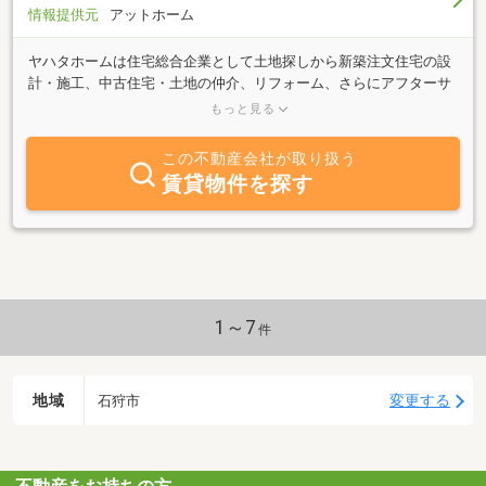
情報提供元
アットホーム
ヤハタホームは住宅総合企業として土地探しから新築注文住宅の設
計・施工、中古住宅・土地の仲介、リフォーム、さらにアフターサ
ービスに至るまでトータルにサポートします。地域に密着するハウ
もっと見る
スメーカーとして、気候風土に対応した最適な住まいづくりが出来
るのも私たちの強みです。確かな提案力と高い技術力でお客様のご
この不動産会社が取り扱う
要望にしっかりとお応えし、一邸一邸、丁寧に真心込めてお客様の
賃貸物件を探す
大切な家づくりのお手伝いをさせていただきます。
1～7
件
地域
変更する
石狩市