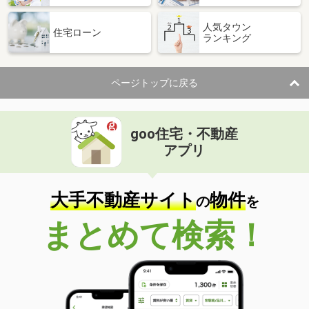
人気タウン
住宅ローン
ランキング
ページトップに戻る
goo住宅・不動産
アプリ
大手不動産サイト
物件
の
を
まとめて検索！