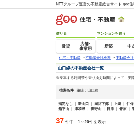
NTTグループ運営の不動産総合サイト goo
借りる
マンションを買う
店舗･
賃貸
新築
中
事業用
住宅・不動産
>
不動産会社検索
>
不動産会社
山口線の不動産会社一覧
※乗車する時間帯や乗り換え時間によって、実
検索条件
路線：山口線
指定なし
｜
新山口
｜
周防下郷
｜
上郷
｜
仁保
船平山
｜
津和野
｜
青野山
｜
日原
｜
青原
｜
37
件中
1～20
件を表示