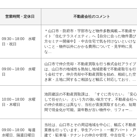
営業時間・定休日
不動産会社のコメント
＊山口市・防府市・宇部市など物件多数掲載→不動産サ
イト「住むテラスイエティ」へ【自分に合った物件選び
09:30～18:00 水曜
方セミナー開催中】・中古住宅で気を付けないといけな
日・祝日
いこと・物件以外にかかる費用について・見学時に見
な…
山口市で仲介売却・不動産買取を行う株式会社アライブ
09:00～18:00 水曜
は、山口市の地域性を熟知し地域密着で不動産取引を行
日
う会社です。仲介売却や不動産買取を始め、相続した空
き家・土地に関するご相談など幅広く対応しており、…
池田建設の不動産買取課は、 「すぐに売りたい」「安心
10:00～18:00 水曜
して任せたい」 という方の強い味方です。不動産会社へ
日・木曜日
の仲介依頼とは異なり、当社が直接買取するため、短期
間で現金化が可能。築年数が古い物件や、リフォー…
当社は、山口市とその周辺地域を中心に、幅広く不動産
09:00～18:00 毎週
業務を行っています。学生アパート・一般アパート・戸
水曜日、隔週日曜日
建て・駐車場・テナントの仲介や管理、中古住宅・マン