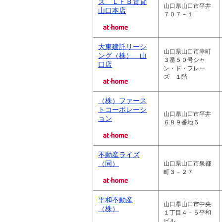
ズ ＬＦＢ賃貸
山口県山口市平井
山口本店
７０７－１
大東建託リーシ
山口県山口市幸町
ング（株） 山
３番５０号シャ
口店
ン・ド・フレー
ズ １階
（株）ファース
トコーポレーシ
山口県山口市平井
ョン
６８９番地５
不動産ライズ
（同）
山口県山口市泉都
町３－２７
平和不動産
山口県山口市中央
（株）
１丁目４－５平和
ビル