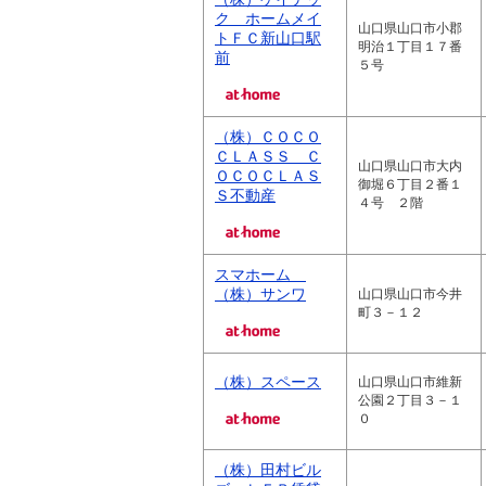
ク ホームメイ
山口県山口市小郡
トＦＣ新山口駅
明治１丁目１７番
前
５号
（株）ＣＯＣＯ
ＣＬＡＳＳ Ｃ
山口県山口市大内
ＯＣＯＣＬＡＳ
御堀６丁目２番１
Ｓ不動産
４号 ２階
スマホーム
（株）サンワ
山口県山口市今井
町３－１２
（株）スペース
山口県山口市維新
公園２丁目３－１
０
（株）田村ビル