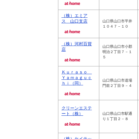
（株）エミア
ス 山口支店
山口県山口市平井
１０４７－１０
（株）河村百貨
山口県山口市小郡
店
明治２丁目７－１
５
Ｋｕｒａｓｏ
Ｙａｍａｇｕｃ
山口県山口市道場
ｈｉ（同）
門前２丁目９－４
クリーンエステ
ート（株）
山口県山口市駅通
り１丁目２－８
（株）ケイテッ