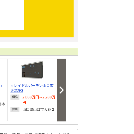
駅）
クレイドルガーデン山口市
【CODATE】サンコート 山
大歳分譲地【
天花第3
口市黒川
2,088万円～2,288万
3,298万円
990万
価格
価格
価格
円
円
郡本
山口県山口市黒川
住所
山口県山口市天花２
山口県
住所
住所