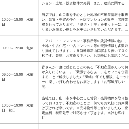
ション・土地・投資物件の売買、また、建築に関する…
当店では、山口市を中心とした地域の不動産情報を取扱
10:00～18:00 水曜
い、賃貸・売買の仲介・分譲マンションの販売・管理業
日
務を行っております。「親切・丁寧」をモットーに、よ
り良いお住まい探しをお手伝いさせていただきます。…
アパ－ト・マンション・事務所等の賃貸情報の他に、
土地・中古住宅・中古マンション等の売買情報も多数取
09:00～15:30 無休
り揃えております。ＪＲ新幹線新山口駅より歩いて３０
秒です。是非、お立寄り下さい。お気軽にお電話くだ…
皆さんが一度は感じたことのある「不動産屋さんって何
か入りにくいぁ…」「緊張するなぁ…」をカフェを併設
09:00～18:00 水曜
することで解決しました♪「気軽に何でも相談」をモッ
日
ーに楽しい打ち合わせをお届けします！お部屋探しや
開…
当社では、山口市を中心にした賃貸・売買物件を取り扱
っております。不動産のことは、何でもお気軽にお声掛
10:00～19:00 水曜
け頂ければ幸いです。※売却物件等ございましたら、査
日・祝日
定無料、秘密厳守で対応させて頂きます。当社お客様
駐…