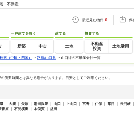
住宅・不動産
0
最近見た物件
保
一戸建てを買う
建てる
投資する
不動産
古
新築
中古
土地
土地活用
投資
検索（中国・四国）
>
路線/山口県
>
山口線の不動産会社一覧
際の所要時間とは異なる場合があります。目安としてご利用ください。
津
｜
大歳
｜
矢原
｜
湯田温泉
｜
山口
｜
上山口
｜
宮野
｜
仁保
｜
篠目
｜
長門峡
東青原
｜
石見横田
｜
本俣賀
｜
益田