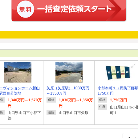
ーヴィジョンホーム新山
矢原（矢原駅） 1030万円
小郡本町１（周防下郷
駅西Ⅲ分譲地
～1350万円
1750万円
1,340万円～1,570万
1,030万円～1,350万
1,750万円
格
価格
価格
円
円
山口県山口市小
住所
山口県山口市小郡下
山口県山口市矢原
町１
所
住所
郷