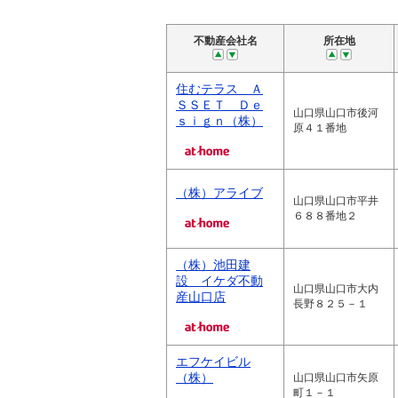
不動産会社名
所在地
住むテラス Ａ
ＳＳＥＴ Ｄｅ
山口県山口市後河
ｓｉｇｎ（株）
原４１番地
（株）アライブ
山口県山口市平井
６８８番地２
（株）池田建
設 イケダ不動
山口県山口市大内
産山口店
長野８２５－１
エフケイビル
（株）
山口県山口市矢原
町１－１