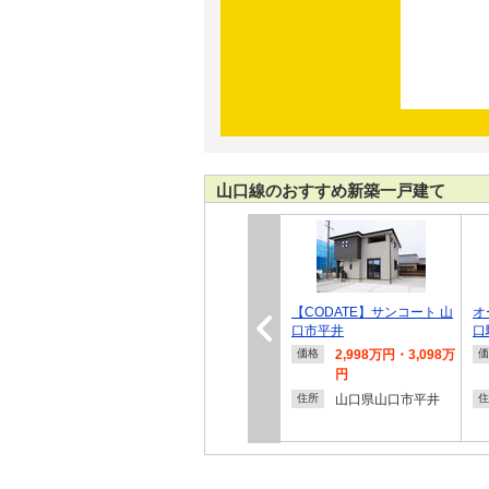
山口線のおすすめ新築一戸建て
【CODATE】サンコート 山
オ
口市平井
口
2,998万円・3,098万
価格
価
円
山口県山口市平井
住所
住