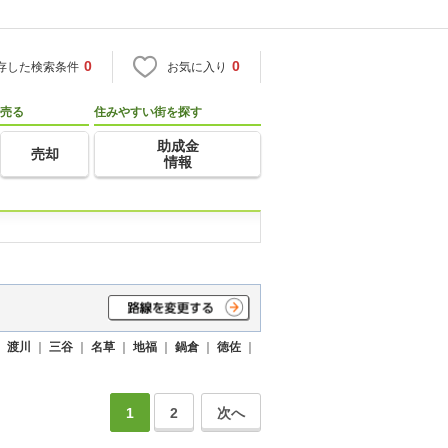
0
0
存した検索条件
お気に入り
売る
住みやすい街を探す
助成金
売却
情報
｜
渡川
｜
三谷
｜
名草
｜
地福
｜
鍋倉
｜
徳佐
｜
1
2
次へ