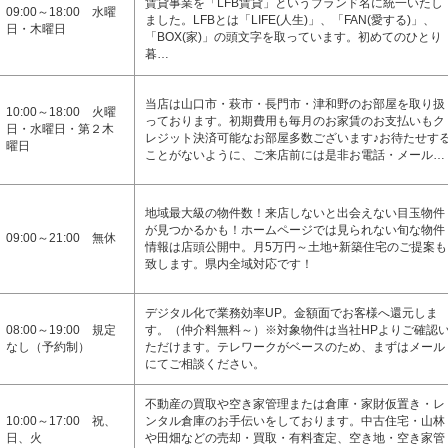
賃貸事業を「LFB賃貸」というブランド名に統一いたし
09:00～18:00 水曜
ました。LFBとは「LIFE(人生)」、「FAN(愛する)」、
日・木曜日
「BOX(家)」の頭文字を取っています。初めてのひとり
暮…
当店は山口市・萩市・長門市・津和野のお部屋を取り扱
10:00～18:00 火曜
っております。初期費用も毎月のお家賃のお支払いもク
日・水曜日・第２木
レジット決済可能なお部屋多数ございます♪お待たせす
曜日
ことがないように、ご来店前には是非お電話・メール…
地域最大級の物件数！来店しないと出会えない目玉物件
が見つかるかも！ホームページでは見られない旬な物件
09:00～21:00 無休
情報は店頭公開中。月5万円～土地+新築住宅のご提案も
致します。県内全域対応です！
デジタル化で業務効率UP。金額面でお客様へ還元しま
08:00～19:00 規定
す。（仲介料無料～）※対象物件は当社HPよりご確認
なし（予約制）
ただけます。テレワークがベースのため、まずはメール
にてご相談ください。
不動産の買取や空き家管理または倉庫・家財仮置き・レ
10:00～17:00 祝、
ンタル倉庫のお手伝いをしております。中古住宅・山林
日、火
や田畑などの売却・買取・有料査定、空き地・空き家管