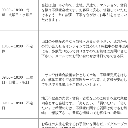
当社は山口市小郡で、土地、戸建て、マンション、賃貸
09:30～18:00 毎
を扱う不動産会社です。お客様に安心、信頼していただ
週 火曜日・水曜日
けるよう、常に誠実・丁寧を心がけてお取引をさせてい
ただきます。
山口の不動産の事なら当社へおまかせ下さい。遠方から
10:00～18:00 不定
の問い合わせもオンラインで対応OK！掲載中の物件以
休
にも、多数取り扱っておりますのでお気軽にお問い合せ
下さい。メールでのお問い合わせは休日でもできる限…
サンワは総合設備会社として土地・不動産売買をはじ
09:00～18:00 土曜
め、解体工事や空き家管理サービス等、お客様が安心し
日・日曜日・祝日
て生活できる環境をご提供いたします。
地元不動産の売買・賃貸・管理などのご紹介を主な業務
09:00～18:00 不定
内容とする会社です。「売りたい」「買いたい」「借り
日
たい」ご希望の方は、不動産に関する質問は何でもお気
軽にご相談下さい。豊富な情報力でお客様のご希望に…
お客様の人生を愛するお手伝いを田村ビルズグループの