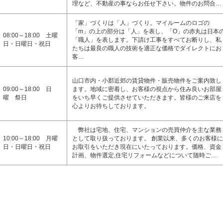
理など、不動産の事ならお任せ下さい。物件のお問合…
「家」づくりは「人」づくり。マイルームのロゴの
「m」の上の部分は「人」を表し、「O」の赤丸は日本
08:00～18:00 土曜
「職人」を表します。下請け工事をすべてお断りし、私
日・日曜日・祝日
たちは最良の職人の技術を適正な価格でダイレクトにお
客…
山口市内・小郡近郊の賃貸物件・販売物件をご案内致し
09:00～18:00 日
ます。地域に密着し、お客様の視点から住み良いお部屋
曜 祭日
をいち早くご提供させていただきます。皆様のご来店を
心よりお待ちしております。
弊社は宅地、住宅、マンションの売買仲介を主な業務
10:00～18:00 月曜
として取り扱っております。 創業以来、多くのお客様に
日・日曜日・祝日
お取引をいただき現在にいたっております。価格、資金
計画、物件選定,住宅リフォームなどについて随時ご…