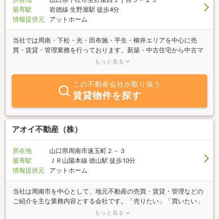
最寄駅
岩徳線 生野屋駅 徒歩4分
情報提供元
アットホーム
当社では周南・下松・光・田布施・平生・柳井エリアを中心に売
買・賃貸・管理業務を行っております。新築・中古住宅から中古マ
ンション、住宅用地・事業用物件まで、あらゆるネットワークか
もっと見る
ら、ご希望に沿う物件をご紹介させていただきます。また、不動産
の売却・買替え・相続に関する事も、不動産売買・仲介取引き経験
この不動産会社が取り扱う
豊富なスタッフがお客様のサポートをいたします。住宅ローンや税
賃貸物件を探す
金に関することもお気軽にご相談ください。お部屋のリフォーム等
のご相談も承りますので、物件購入後のお部屋の改装等のご相談も
可能です。スタッフ一同お待ちしております。
アオイ不動産（株）
所在地
山口県周南市速玉町２－３
最寄駅
ＪＲ山陽本線 徳山駅 徒歩10分
情報提供元
アットホーム
当社は周南市を中心として、地元不動産の売買・賃貸・管理などの
ご紹介を主な業務内容とする会社です。「売りたい」「買いたい」
「借りたい」ご希望の方は、不動産に関する質問はなんでもお気軽
もっと見る