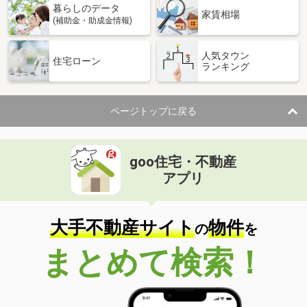
暮らしのデータ
家賃相場
(補助金・助成金情報)
人気タウン
住宅ローン
ランキング
ページトップに戻る
goo住宅・不動産
アプリ
大手不動産サイト
物件
の
を
まとめて検索！