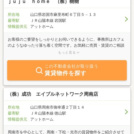
ｊｕｊｕ ｈｏｍｅ （株）樹樹
所在地
山口県岩国市麻里布町６丁目５－１３
最寄駅
ＪＲ山陽本線 岩国駅
情報提供元
アットホーム
お客様のご要望をしっかりとお伺いできるように、事務所はカフェ
のようなゆったり落ち着く空間です。お気軽に売買・賃貸のご相談
にお越しくださいませ♪・しっかり相談しながら、ゆっくりと決め
もっと見る
たい方・予算や手続きの流れが分からなくてご不安な方是非一度、
樹樹へお越しください。一緒に素敵な将来設計をしてみませんか？
この不動産会社が取り扱う
☆HPにしか載せていない物件がたくさんあります☆→
賃貸物件を探す
https://www.juju-home.jp/樹樹では少人数・秘密厳守にて、ご相談
をお受けしております。
（株）成功 エイブルネットワーク周南店
所在地
山口県周南市御幸通２丁目１４
最寄駅
ＪＲ山陽本線 徳山駅
情報提供元
アットホーム
周南市を中心として、周南・下松・光市の賃貸物件をご紹介させて