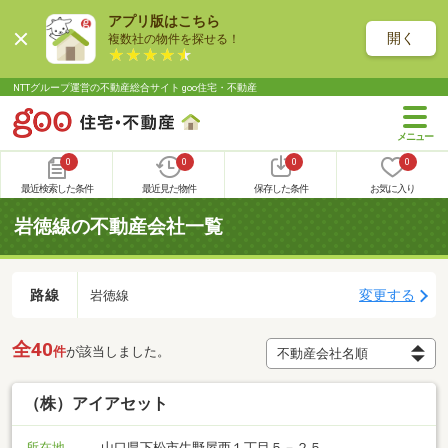
アプリ版はこちら
開く
複数社の物件を探せる！
NTTグループ運営の不動産総合サイト goo住宅・不動産
0
0
0
0
最近検索した条件
最近見た物件
保存した条件
お気に入り
岩徳線の不動産会社一覧
路線
変更する
岩徳線
全40
件
が該当しました。
（株）アイアセット
所在地
山口県下松市生野屋西１丁目５－２５