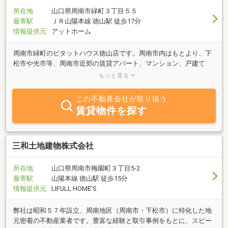
のスタッフがお客様のご要望にお答えいたします。
所在地
山口県周南市緑町３丁目５５
最寄駅
ＪＲ山陽本線 徳山駅 徒歩17分
情報提供元
アットホーム
周南市緑町のピタットハウス徳山店です。周南市内はもとより、下
松市や光市等、周南市近郊の賃貸アパート、マンション、戸建て
（一軒家）、借家、土地探しは当店にお任せください。また、中古
もっと見る
住宅や中古マンションなどの中古物件の売買も取扱います。お一人
暮らしの方からファミリーさんまで対応できますのでまずはお気軽
この不動産会社が取り扱う
にお問合せ下さい！お客様お一人お一人にピタット寄り添い、ご満
賃貸物件を探す
足いただけるよう努めてまいります。スタッフ一同、ご来店を心よ
りお待ちしております。
三和土地建物株式会社
所在地
山口県周南市梅園町３丁目5-2
最寄駅
山陽本線 徳山駅 徒歩15分
情報提供元
LIFULL HOME'S
弊社は昭和５７年設立、周南地区（周南市・下松市）に特化した地
元密着の不動産業者です。豊富な経験と取引事例をもとに、スピー