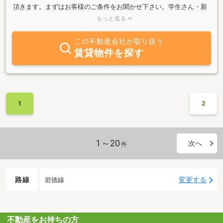
頂きます。まずはお客様のご条件をお聞かせ下さい。学生さん・新
婚さん・ご転勤でお部屋探しをされる法人様、ご納得いくまで、お
もっと見る
部屋探しのお手伝いをさせて頂きます。JR徳山駅を降りて徒歩約３
分の場所で営業しております。お気軽のお立ち寄り頂ければと思い
この不動産会社が取り扱う
ます。
賃貸物件を探す
1
2
1～20
次へ
件
路線
変更する
岩徳線
不動産をお持ちの方