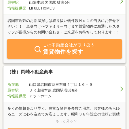
最寄駅
山陽本線 岩国駅 徒歩6分
情報提供元
LIFULL HOME'S
岩国市近郊のお部屋探しは取り扱い物件数Ｎｏ１の当店にお任せ下
さい！！ 単身向け〜ファミリー向けまで賃貸物件に精通したスタ
ッフが皆様からのお問い合わせ・ご来店をお待ちしております！！
この不動産会社が取り扱う
賃貸物件を探す
（株）岡崎不動産商事
所在地
山口県岩国市麻里布町４丁目１６－９
最寄駅
ＪＲ山陽本線 岩国駅 徒歩8分
情報提供元
アットホーム
多くの情報をより早く、豊富な物件を多数ご用意。お客様のあらゆ
るニーズに心を込めてお応えします。昭和３８年設立の信頼と実績
の不動産業者（株）岡崎不動産商事にお任せください！経験と実績
もっと見る
でお手伝い致します。