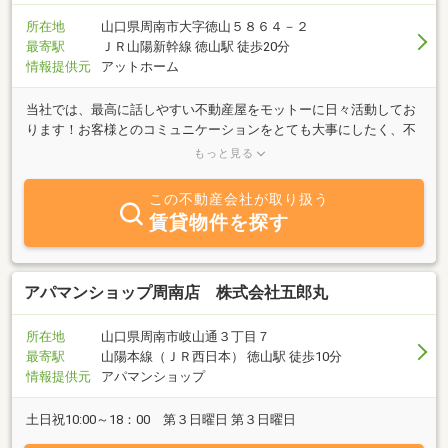
所在地
山口県周南市大字徳山５８６４－２
最寄駅
ＪＲ山陽新幹線 徳山駅 徒歩20分
情報提供元
アットホーム
当社では、最高に話しやすい不動産屋をモットーに日々活動してお
ります！お客様とのコミュニケーションをとても大事にしたく、不
動産屋とお客様の距離を少しでも縮めたいと思い、日々Instagramや
もっと見る
ホームページのブログなど、積極的に投稿しております!(^^)!楽しい
お部屋探しをして、満足のいくお部屋を見つけるお手伝いができま
この不動産会社が取り扱う
すよう一生懸命頑張りますので、ぜひよろしくお願い致します！！
賃貸物件を探す
よろしければ、Instagram、アサプラで検索してみてください!(^^)!
アパマンショップ周南店 株式会社五郎丸
所在地
山口県周南市岐山通３丁目７
最寄駅
山陽本線（ＪＲ西日本） 徳山駅 徒歩10分
情報提供元
アパマンショップ
土日祝10:00～18：00 第３日曜日 第３日曜日