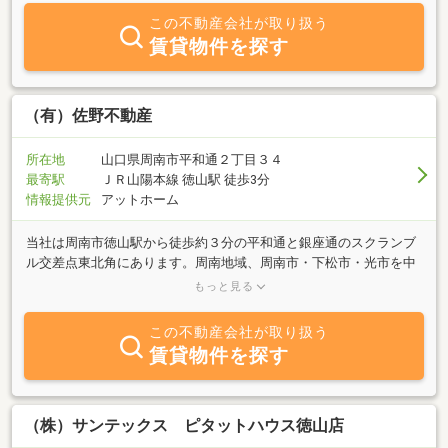
大竹市、廿日市市）を中心にお客様のお部屋探しをサポートしてお
この不動産会社が取り扱う
ります。マンスリーマンションから長期ご利用物件など、お客様の
賃貸物件を探す
ご要望に合わせて、ワンルームからファミリータイプまで迅速にご
案内致します。当社はレオパレスパートナーズ店舗も展開している
ので岩国から全国のお部屋探しも可能です。皆様のご来店心よりお
待ちしております。
（有）佐野不動産
所在地
山口県周南市平和通２丁目３４
最寄駅
ＪＲ山陽本線 徳山駅 徒歩3分
情報提供元
アットホーム
当社は周南市徳山駅から徒歩約３分の平和通と銀座通のスクランブ
ル交差点東北角にあります。周南地域、周南市・下松市・光市を中
心とした地域の物件を取り扱っている不動産会社です。スクランブ
もっと見る
ル交差点角でのぼりと物件の壁面掲示がありますのでそれを目印に
お越し下さい。駐車場は店舗北側にあります。又、弊社駐車場が満
この不動産会社が取り扱う
車の場合は近くに有料駐車場ピピ５１０をご利用下さい。駐車券を
賃貸物件を探す
提示いただきましたら１時間の無料駐車券を差し上げます。弊社
は、昭和５０年に佐野不動産商事として創業設立ののち平成５年に
法人組織化して現在にいたっております。弊社は周南地域、周南
市・下松市・光市を中心にして不動産の売買、賃貸、管理業務を行
（株）サンテックス ピタットハウス徳山店
っています。アットホームで、地域密着が自慢です。又、各有資格