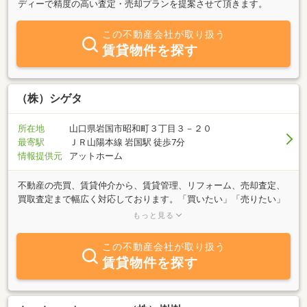
ディーで精度の高い査定・売却プランを提案させて頂きます。
この不動産会社が取り扱う
賃貸物件を探す
（株）シゲタ
所在地
山口県岩国市昭和町３丁目３－２０
最寄駅
ＪＲ山陽本線 岩国駅 徒歩7分
情報提供元
アットホーム
不動産の売買、賃貸仲介から、賃貸管理、リフォーム、売却査定、
買取査定まで幅広く対応しております。「買いたい」「売りたい」
「借りたい」をご希望の方は、何でもお気軽にご相談ください。新
もっと見る
築やリフォームなど幅広くご提案が出来るスタッフが在籍しており
ますのでお気軽にお声がけください(^^)/お問い合わせは当社HPから
この不動産会社が取り扱う
も承っております！宜しくお願い致します！
賃貸物件を探す