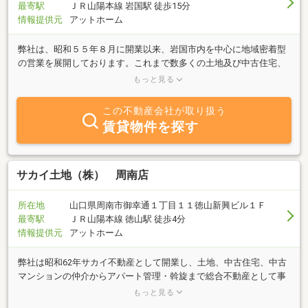
最寄駅
ＪＲ山陽本線 岩国駅 徒歩15分
情報提供元
アットホーム
弊社は、昭和５５年８月に開業以来、岩国市内を中心に地域密着型
の営業を展開しております。これまで数多くの土地及び中古住宅、
新築住宅の販売、一戸建貸家、アパート、マンション等の入居のお
もっと見る
世話を通じ、地域の皆様と親しくお付き合いをさせていただいてお
ります。
この不動産会社が取り扱う
賃貸物件を探す
サカイ土地（株） 周南店
所在地
山口県周南市御幸通１丁目１１徳山新興ビル１Ｆ
最寄駅
ＪＲ山陽本線 徳山駅 徒歩4分
情報提供元
アットホーム
弊社は昭和62年サカイ不動産として開業し、土地、中古住宅、中古
マンションの仲介からアパート管理・斡旋まで総合不動産として事
業展開をしています。岩国市、周南市、大竹市に4店舗を構え、山
もっと見る
口県東部、広島県西部（岩国市、周南市、下松市、光市、柳井市、