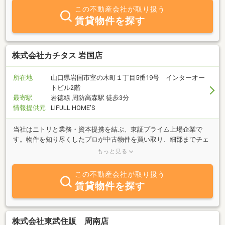
この不動産会社が取り扱う
賃貸物件を探す
株式会社カチタス 岩国店
所在地
山口県岩国市室の木町１丁目5番19号 インターオー
トビル2階
最寄駅
岩徳線 周防高森駅 徒歩3分
情報提供元
LIFULL HOME'S
当社はニトリと業務・資本提携を結ぶ、東証プライム上場企業で
す。物件を知り尽くしたプロが中古物件を買い取り、細部までチェ
ックし、自社規格に沿って丁寧にリフォームしているので、ご購入
もっと見る
後も安心が続きます。
この不動産会社が取り扱う
賃貸物件を探す
株式会社東武住販 周南店