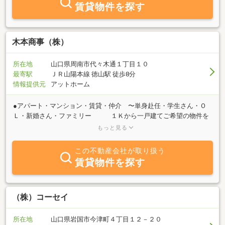
賃貸物件を探す
木本商事（株）
所在地
山口県周南市代々木通１丁目１０
最寄駅
ＪＲ山陽本線 徳山駅 徒歩8分
情報提供元
アットホーム
●アパート・マンション・賃貸・仲介 〜単身赴任・学生さん・Ｏ
Ｌ・新婚さん・ファミリー １Ｋから一戸建てご希望の物件を
探します●土地建物売買 〜土地・建物を売りたい方お探しの方お
もっと見る
気軽にどうぞ●土地開発事業・宅地造成 〜土地買取致します●ウィ
ークリー・マンスリーマンション 〜１週間から借りれる便利なビ
この不動産会社が取り扱う
ジネス拠点〜●管理システム 〜オーナー業務の代行を全て致しま
賃貸物件を探す
す☆周南エリア多数物件を用意しております。お気軽にお問い合わ
せ下さい
（株）コーセイ
所在地
山口県岩国市今津町４丁目１２－２０