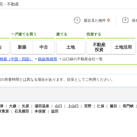
住宅・不動産
0
最近見た物件
保
一戸建てを買う
建てる
投資する
不動産
古
新築
中古
土地
土地活用
投資
検索（中国・四国）
>
路線/島根県
>
山口線の不動産会社一覧
際の所要時間とは異なる場合があります。目安としてご利用ください。
津
｜
大歳
｜
矢原
｜
湯田温泉
｜
山口
｜
上山口
｜
宮野
｜
仁保
｜
篠目
｜
長門峡
東青原
｜
石見横田
｜
本俣賀
｜
益田