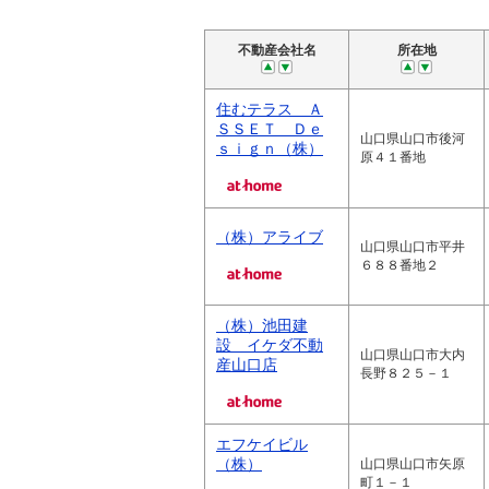
不動産会社名
所在地
住むテラス Ａ
ＳＳＥＴ Ｄｅ
山口県山口市後河
ｓｉｇｎ（株）
原４１番地
（株）アライブ
山口県山口市平井
６８８番地２
（株）池田建
設 イケダ不動
山口県山口市大内
産山口店
長野８２５－１
エフケイビル
（株）
山口県山口市矢原
町１－１