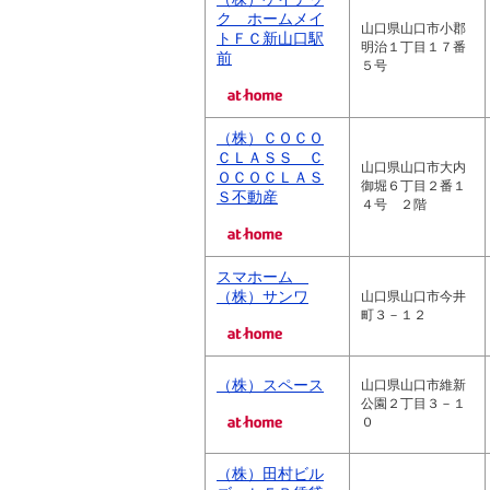
ク ホームメイ
山口県山口市小郡
トＦＣ新山口駅
明治１丁目１７番
前
５号
（株）ＣＯＣＯ
ＣＬＡＳＳ Ｃ
山口県山口市大内
ＯＣＯＣＬＡＳ
御堀６丁目２番１
Ｓ不動産
４号 ２階
スマホーム
（株）サンワ
山口県山口市今井
町３－１２
（株）スペース
山口県山口市維新
公園２丁目３－１
０
（株）田村ビル