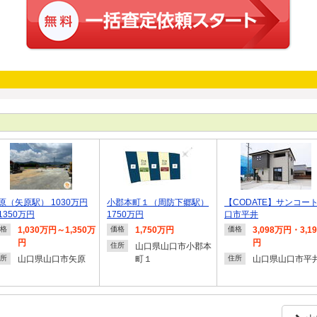
原（矢原駅） 1030万円
小郡本町１（周防下郷駅）
【CODATE】サンコート
1350万円
1750万円
口市平井
1,030万円～1,350万
1,750万円
3,098万円・3,1
格
価格
価格
円
円
山口県山口市小郡本
住所
山口県山口市矢原
町１
山口県山口市平
所
住所