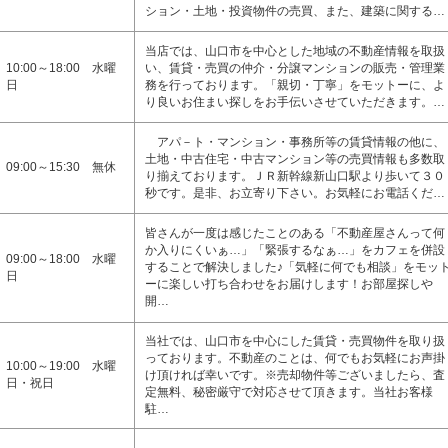
ション・土地・投資物件の売買、また、建築に関する…
当店では、山口市を中心とした地域の不動産情報を取扱
10:00～18:00 水曜
い、賃貸・売買の仲介・分譲マンションの販売・管理業
日
務を行っております。「親切・丁寧」をモットーに、よ
り良いお住まい探しをお手伝いさせていただきます。…
アパ－ト・マンション・事務所等の賃貸情報の他に、
土地・中古住宅・中古マンション等の売買情報も多数取
09:00～15:30 無休
り揃えております。ＪＲ新幹線新山口駅より歩いて３０
秒です。是非、お立寄り下さい。お気軽にお電話くだ…
皆さんが一度は感じたことのある「不動産屋さんって何
か入りにくいぁ…」「緊張するなぁ…」をカフェを併設
09:00～18:00 水曜
することで解決しました♪「気軽に何でも相談」をモッ
日
ーに楽しい打ち合わせをお届けします！お部屋探しや
開…
当社では、山口市を中心にした賃貸・売買物件を取り扱
っております。不動産のことは、何でもお気軽にお声掛
10:00～19:00 水曜
け頂ければ幸いです。※売却物件等ございましたら、査
日・祝日
定無料、秘密厳守で対応させて頂きます。当社お客様
駐…