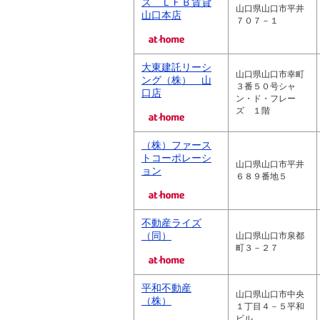
ズ ＬＦＢ賃貸
山口県山口市平井
山口本店
７０７－１
大東建託リーシ
山口県山口市幸町
ング（株） 山
３番５０号シャ
口店
ン・ド・フレー
ズ １階
（株）ファース
トコーポレーシ
山口県山口市平井
ョン
６８９番地５
不動産ライズ
（同）
山口県山口市泉都
町３－２７
平和不動産
山口県山口市中央
（株）
１丁目４－５平和
ビル