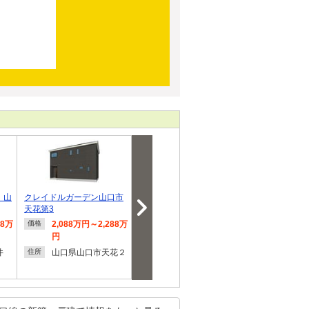
 山
クレイドルガーデン山口市
【CODATE】サンコート 山
オーヴィジョ
天花第3
口市黒川
口駅北
98万
2,088万円～2,288万
3,298万円
4,490
価格
価格
価格
円
山口県山口市黒川
山口県
住所
住所
井
山口県山口市天花２
町１
住所