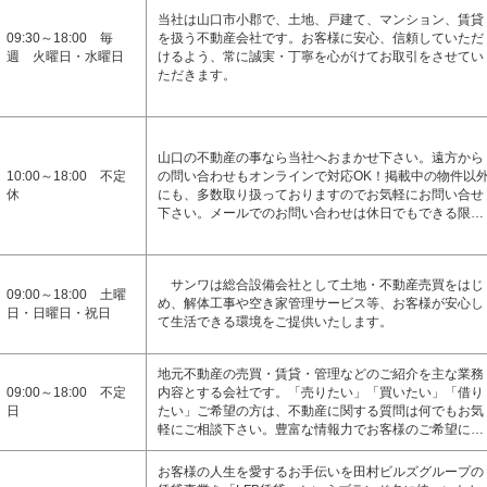
当社は山口市小郡で、土地、戸建て、マンション、賃貸
09:30～18:00 毎
を扱う不動産会社です。お客様に安心、信頼していただ
週 火曜日・水曜日
けるよう、常に誠実・丁寧を心がけてお取引をさせてい
ただきます。
山口の不動産の事なら当社へおまかせ下さい。遠方から
10:00～18:00 不定
の問い合わせもオンラインで対応OK！掲載中の物件以
休
にも、多数取り扱っておりますのでお気軽にお問い合せ
下さい。メールでのお問い合わせは休日でもできる限…
サンワは総合設備会社として土地・不動産売買をはじ
09:00～18:00 土曜
め、解体工事や空き家管理サービス等、お客様が安心し
日・日曜日・祝日
て生活できる環境をご提供いたします。
地元不動産の売買・賃貸・管理などのご紹介を主な業務
09:00～18:00 不定
内容とする会社です。「売りたい」「買いたい」「借り
日
たい」ご希望の方は、不動産に関する質問は何でもお気
軽にご相談下さい。豊富な情報力でお客様のご希望に…
お客様の人生を愛するお手伝いを田村ビルズグループの