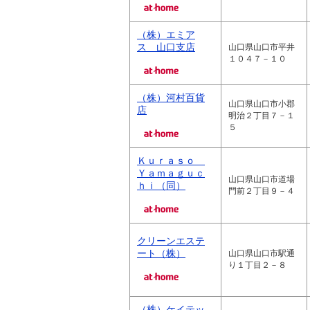
（株）エミア
ス 山口支店
山口県山口市平井
１０４７－１０
（株）河村百貨
山口県山口市小郡
店
明治２丁目７－１
５
Ｋｕｒａｓｏ
Ｙａｍａｇｕｃ
山口県山口市道場
ｈｉ（同）
門前２丁目９－４
クリーンエステ
ート（株）
山口県山口市駅通
り１丁目２－８
（株）ケイテッ