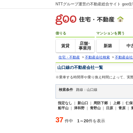
NTTグループ運営の不動産総合サイト goo
借りる
マンションを買う
店舗･
賃貸
新築
中
事業用
住宅・不動産
>
不動産会社検索
>
不動産会社
山口線の不動産会社一覧
※乗車する時間帯や乗り換え時間によって、実
検索条件
路線：山口線
指定なし
｜
新山口
｜
周防下郷
｜
上郷
｜
仁保
船平山
｜
津和野
｜
青野山
｜
日原
｜
青原
｜
37
件中
1～20
件を表示