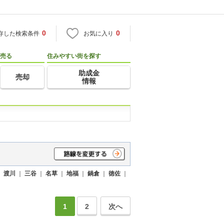
0
0
存した検索条件
お気に入り
売る
住みやすい街を探す
助成金
売却
情報
｜
渡川
｜
三谷
｜
名草
｜
地福
｜
鍋倉
｜
徳佐
｜
1
2
次へ