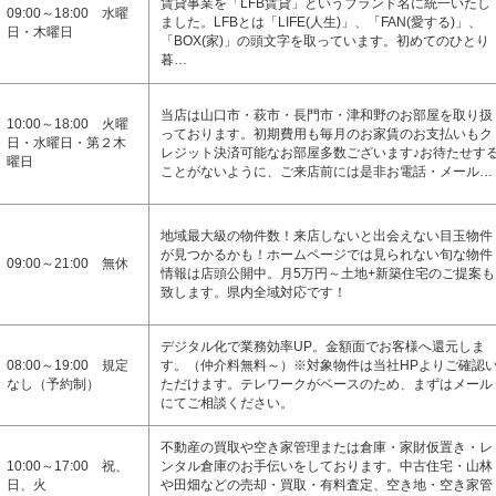
賃貸事業を「LFB賃貸」というブランド名に統一いたし
09:00～18:00 水曜
ました。LFBとは「LIFE(人生)」、「FAN(愛する)」、
日・木曜日
「BOX(家)」の頭文字を取っています。初めてのひとり
暮…
当店は山口市・萩市・長門市・津和野のお部屋を取り扱
10:00～18:00 火曜
っております。初期費用も毎月のお家賃のお支払いもク
日・水曜日・第２木
レジット決済可能なお部屋多数ございます♪お待たせす
曜日
ことがないように、ご来店前には是非お電話・メール…
地域最大級の物件数！来店しないと出会えない目玉物件
が見つかるかも！ホームページでは見られない旬な物件
09:00～21:00 無休
情報は店頭公開中。月5万円～土地+新築住宅のご提案も
致します。県内全域対応です！
デジタル化で業務効率UP。金額面でお客様へ還元しま
08:00～19:00 規定
す。（仲介料無料～）※対象物件は当社HPよりご確認
なし（予約制）
ただけます。テレワークがベースのため、まずはメール
にてご相談ください。
不動産の買取や空き家管理または倉庫・家財仮置き・レ
10:00～17:00 祝、
ンタル倉庫のお手伝いをしております。中古住宅・山林
日、火
や田畑などの売却・買取・有料査定、空き地・空き家管