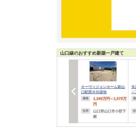
山口線のおすすめ新築一戸建て
オーヴィジョンホーム新山
矢
口駅西Ⅲ分譲地
～
1,340万円～1,570万
価格
価
円
山口県山口市小郡下
住所
住
郷