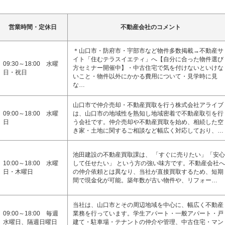
営業時間・定休日
不動産会社のコメント
＊山口市・防府市・宇部市など物件多数掲載→不動産サ
イト「住むテラスイエティ」へ【自分に合った物件選び
09:30～18:00 水曜
方セミナー開催中】・中古住宅で気を付けないといけな
日・祝日
いこと・物件以外にかかる費用について・見学時に見
な…
山口市で仲介売却・不動産買取を行う株式会社アライブ
09:00～18:00 水曜
は、山口市の地域性を熟知し地域密着で不動産取引を行
日
う会社です。仲介売却や不動産買取を始め、相続した空
き家・土地に関するご相談など幅広く対応しており、…
池田建設の不動産買取課は、 「すぐに売りたい」「安心
10:00～18:00 水曜
して任せたい」 という方の強い味方です。不動産会社へ
日・木曜日
の仲介依頼とは異なり、当社が直接買取するため、短期
間で現金化が可能。築年数が古い物件や、リフォー…
当社は、山口市とその周辺地域を中心に、幅広く不動産
09:00～18:00 毎週
業務を行っています。学生アパート・一般アパート・戸
水曜日、隔週日曜日
建て・駐車場・テナントの仲介や管理、中古住宅・マン