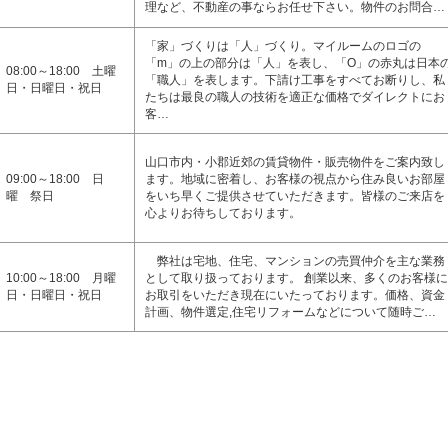
理など、不動産の事ならお任せ下さい。物件のお問合…
「家」づくりは「人」づくり。マイルームのロゴの
「m」の上の部分は「人」を表し、「O」の赤丸は日本
08:00～18:00 土曜
「職人」を表します。下請け工事をすべてお断りし、私
日・日曜日・祝日
たちは最良の職人の技術を適正な価格でダイレクトにお
客…
山口市内・小郡近郊の賃貸物件・販売物件をご案内致し
09:00～18:00 日
ます。地域に密着し、お客様の視点から住み良いお部屋
曜 祭日
をいち早くご提供させていただきます。皆様のご来店を
心よりお待ちしております。
弊社は宅地、住宅、マンションの売買仲介を主な業務
10:00～18:00 月曜
として取り扱っております。 創業以来、多くのお客様に
日・日曜日・祝日
お取引をいただき現在にいたっております。価格、資金
計画、物件選定,住宅リフォームなどについて随時ご…