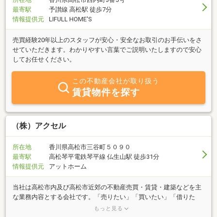
最寄駅
予讃線 高松駅 徒歩7分
情報提供元
LIFULL HOME'S
売買経験20年以上のスタッフが安心・安全なお取引のお手伝いをさ
せていただきます。わかりやすい言葉でご説明いたしますので安心
してお任せください。
この不動産会社が取り扱う
賃貸物件を探す
（株）アクセル
所在地
香川県高松市三谷町５０９０
最寄駅
高松琴平電鉄琴平線 仏生山駅 徒歩31分
情報提供元
アットホーム
当社は高松市内及び高松市近郊の不動産売買・賃貸・建築などを主
な業務内容とする会社です。「売りたい」「買いたい」「借りた
い」「貸したい」ご希望の方、不動産に関する質問は何でもお気軽
もっと見る
にご相談くさい。豊富な情報力でお客様のご希望に併せたスピーデ