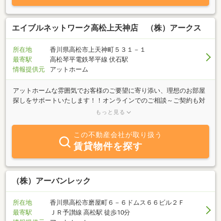
エイブルネットワーク高松上天神店 （株）アークス
所在地
香川県高松市上天神町５３１－１
最寄駅
高松琴平電鉄琴平線 伏石駅
情報提供元
アットホーム
アットホームな雰囲気でお客様のご要望に寄り添い、理想のお部屋
探しをサポートいたします！！オンラインでのご相談～ご契約も対
応しておりますので、ご遠方の方もぜひお問い合わせください！！
もっと見る
10台以上の駐車場にキッズスペースも完備しております◎ご友人を
連れてのご相談や、お子様連れのお客様もご安心してお越しくださ
この不動産会社が取り扱う
いませ。初めてのお一人暮らしやご転職・ご転勤の方、ご家族での
賃貸物件を探す
ご転居、どんなお客様にも安心してご契約できるようサポートいた
します☆まずはLINEや電話から、お気軽にご相談ください！！お客
様からのお問い合わせを心よりお待ちしております！！
（株）アーバンレック
所在地
香川県高松市磨屋町６－６ドムス６６ビル２Ｆ
最寄駅
ＪＲ予讃線 高松駅 徒歩10分