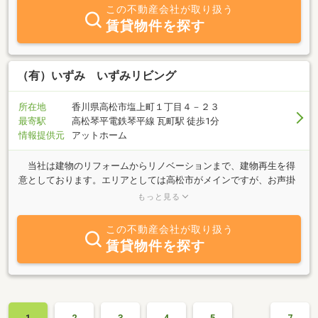
この不動産会社が取り扱う
賃貸物件を探す
（有）いずみ いずみリビング
所在地
香川県高松市塩上町１丁目４－２３
最寄駅
高松琴平電鉄琴平線 瓦町駅 徒歩1分
情報提供元
アットホーム
当社は建物のリフォームからリノベーションまで、建物再生を得
意としております。エリアとしては高松市がメインですが、お声掛
けいただければ、香川県内どこへでも参りますので、是非一度ご相
もっと見る
談のほどよろしくお願い致します。
この不動産会社が取り扱う
賃貸物件を探す
…
1
2
3
4
5
7