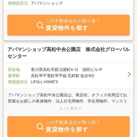
情報提供元
アパマンショップ
この不動産会社が取り扱う
賃貸物件を探す
アパマンショップ高松中央公園店 株式会社グローバル
センター
所在地
香川県高松市鍛冶屋町6-12 池田ビル1F
最寄駅
高松琴平電鉄琴平線 瓦町駅 徒歩9分
情報提供元
LIFULL HOME'S
アパマンショップ高松中央公園店は、商店街、オフィス街周辺でお
部屋をお探しの単身物件、法人社宅用物件、学生用物件、マンスリ
ー物件を豊富に取り扱っております！お車でお越しのお客様は提携
もっと見る
駐車場もございます！
この不動産会社が取り扱う
賃貸物件を探す