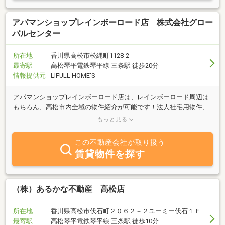
アパマンショップレインボーロード店 株式会社グロー
バルセンター
所在地
香川県高松市松縄町1128-2
最寄駅
高松琴平電鉄琴平線 三条駅 徒歩20分
情報提供元
LIFULL HOME'S
アパマンショップレインボーロード店は、レインボーロード周辺は
もちろん、高松市内全域の物件紹介が可能です！法人社宅用物件、
学生物件をはじめ、デザイナーズマンションや新築物件等、幅広く
もっと見る
取り扱っております！
この不動産会社が取り扱う
賃貸物件を探す
（株）あるかな不動産 高松店
所在地
香川県高松市伏石町２０６２－２ユーミー伏石１Ｆ
最寄駅
高松琴平電鉄琴平線 三条駅 徒歩10分