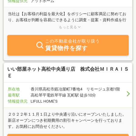
情報提供元
アットホーム
当社は【お客様の利益を最大化】をポリシーに顧客満足に努めてお
り、お客様が判断を容易にできるように調査・提案・資料作成を行
うことを得意としております。不動産を「売りたい」「買いたい」
もっと見る
「貸したい」「借りたい」ご希望の方は、お気軽にご相談下さい。
この不動産会社が取り扱う
賃貸物件を探す
いい部屋ネット高松中央通り店 株式会社ＭＩＲＡＩＳ
Ｅ
所在地
香川県高松市鍛冶屋町7番地4 リモージュ京都1階
最寄駅
高松琴平電鉄琴平線 瓦町駅 徒歩10分
情報提供元
LIFULL HOME'S
２０２２年１１月１日より中央通り沿いにオープンいたしました。
新店オープンにつき初期費用の割引キャンペーンを行っておりま
す。お気軽にお問合せください。