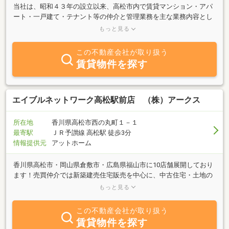
当社は、昭和４３年の設立以来、高松市内で賃貸マンション・アパ
ート・一戸建て・テナント等の仲介と管理業務を主な業務内容とし
ております。ワンルームマンションからファミリー向け物件まで幅
もっと見る
広く取り扱いをしており、お部屋探しに関するお客様のニーズに、
当社スタッフが親切・丁寧・スピーディーにお応えし、ご希望に沿
この不動産会社が取り扱う
った物件をご紹介できるよう全力でお手伝いさせて頂きます。初め
賃貸物件を探す
てお部屋を探される方、転勤で新居をお探しの方など、高松市でお
部屋探しをされる際には、是非一度『信頼』と『実績』の当社まで
ご相談下さい。お客様の御来店をスタッフ一同、心よりお待ち申し
上げます。
エイブルネットワーク高松駅前店 （株）アークス
所在地
香川県高松市西の丸町１－１
最寄駅
ＪＲ予讃線 高松駅 徒歩3分
情報提供元
アットホーム
香川県高松市・岡山県倉敷市・広島県福山市に10店舗展開しており
ます！売買仲介では新築建売住宅販売を中心に、中古住宅・土地の
査定から高価買取まで、更には一棟マンションの販売などを行って
もっと見る
おります。不動産に関わる事なら何でもお気軽にご相談下さい☆
この不動産会社が取り扱う
賃貸物件を探す