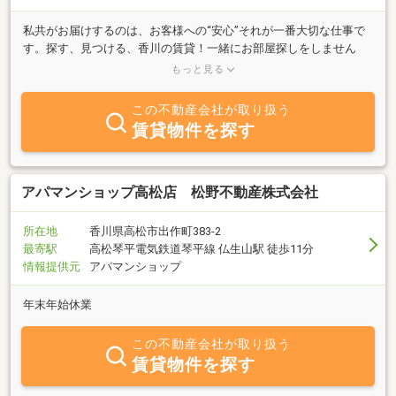
私共がお届けするのは、お客様への“安心”それが一番大切な仕事で
す。探す、見つける、香川の賃貸！一緒にお部屋探しをしません
か？穴吹ハウジングサービスだから、安心して任せられる、、、。
もっと見る
そのご期待にお答えするために私たちは全力をあげて取り組んでい
ます。
この不動産会社が取り扱う
賃貸物件を探す
アパマンショップ高松店 松野不動産株式会社
所在地
香川県高松市出作町383-2
最寄駅
高松琴平電気鉄道琴平線 仏生山駅 徒歩11分
情報提供元
アパマンショップ
年末年始休業
この不動産会社が取り扱う
賃貸物件を探す