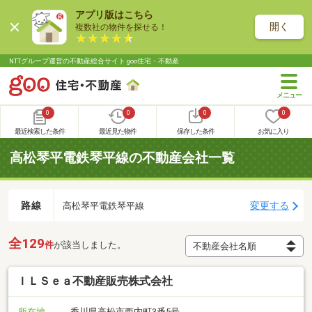
アプリ版はこちら
開く
複数社の物件を探せる！
NTTグループ運営の不動産総合サイト goo住宅・不動産
0
0
0
0
最近検索した条件
最近見た物件
保存した条件
お気に入り
高松琴平電鉄琴平線の不動産会社一覧
路線
変更する
高松琴平電鉄琴平線
全129
件
が該当しました。
ＩＬＳｅａ不動産販売株式会社
所在地
香川県高松市西内町3番5号