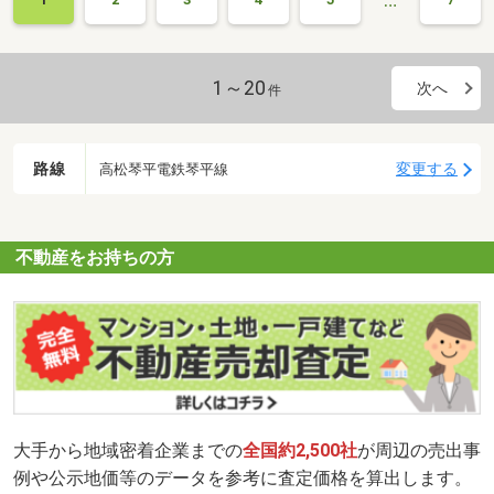
1～20
次へ
件
路線
変更する
高松琴平電鉄琴平線
不動産をお持ちの方
大手から地域密着企業までの
全国約2,500社
が周辺の売出事
例や公示地価等のデータを参考に査定価格を算出します。