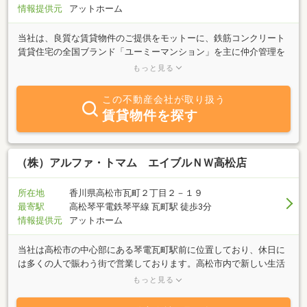
情報提供元
アットホーム
当社は、良質な賃貸物件のご提供をモットーに、鉄筋コンクリート
賃貸住宅の全国ブランド「ユーミーマンション」を主に仲介管理を
行っております。これからお部屋探しをされる方、実際にご入居さ
もっと見る
れている方が安心して住まえる様しっかりした管理（２４時間３６
５日）を行い、心豊かになる生活空間のご提供を心掛けておりま
この不動産会社が取り扱う
す。営業エリアとしては、高松市全域とさせて頂いておりますが、
賃貸物件を探す
特にレインボー・サンフラワー通り界隈の『太田町・伏石町・林
町・多肥町』には、当社管理物件が多数ございますので、このエリ
アで物件をお探しの方は是非一度お問い合せ下さい。スタッフ一
同、ご来店を心よりお待ちしております。
（株）アルファ・トマム エイブルＮＷ高松店
所在地
香川県高松市瓦町２丁目２－１９
最寄駅
高松琴平電鉄琴平線 瓦町駅 徒歩3分
情報提供元
アットホーム
当社は高松市の中心部にある琴電瓦町駅前に位置しており、休日に
は多くの人で賑わう街で営業しております。高松市内で新しい生活
をスタートさせる方は是非当社にご相談下さい。一人暮らしのお部
もっと見る
屋から、新婚さん向け、ファミリー向けまで全てに対応させて戴け
るように豊富で新鮮な物件をご紹介させて戴きます！まずは皆様の