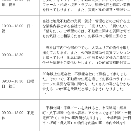
曜、祝日
フォーム・相続・境界トラブル、競売代行と幅広い業務
を行っております。 また、賃貸ビルの運営・管理や…
当社は地元不動産の売買・賃貸・管理などのご紹介を主
10:00～18:00 日・
な業務内容とする会社です。「売りたい」「買いたい」
祝
「借りたい」ご希望の方は、不動産に関する質問は何で
もお気軽にご相談ください。お客様のご希望に安心と…
当社は市内中心部の中でも、人気エリアの物件を取り
揃えております。また、公的家賃補助付賃貸マンション
09:00～18:30
も扱っており、地元に詳しい担当者がお客様のご希望に
併せた情報をご提供いたします。（公的家賃補助付賃…
20年以上住宅会社、不動産会社にて勤務して参りまし
た。その中で、不動産や住宅を通してお客様のライフス
09:00～18:30 日曜
テージの重要な場面に関わり、たくさんの喜びを分かち
日・祝日
合えるこの仕事を天職だと感じるようになりました。
ご…
平和公園・原爆ドームを抜けると、市民球場・紙屋
09:00～18:00 不定
町・八丁堀等中心街へ容易にアクセスできる“中区・土
休
電停”近くに当社の事務所があります。 土橋近隣（十
市・堺町・舟入等）の物件は勿論の事、市内全域を中…