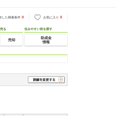
0
0
存した検索条件
お気に入り
売る
住みやすい街を探す
助成金
売却
情報