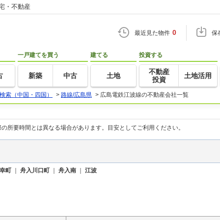
住宅・不動産
0
最近見た物件
保
一戸建てを買う
建てる
投資する
不動産
古
新築
中古
土地
土地活用
投資
検索（中国・四国）
>
路線/広島県
>
広島電鉄江波線の不動産会社一覧
際の所要時間とは異なる場合があります。目安としてご利用ください。
幸町
｜
舟入川口町
｜
舟入南
｜
江波