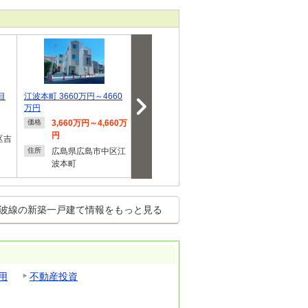
目
江波本町 3660万円～4660
西区南観音1丁目 新築戸
ヴェルコート
万円
建て 1号棟
3,660万円～4,660万
5,280万円
4,950
価格
価格
価格
円
円
区吉
広島県広島市西区南
住所
広島県広島市中区江
観音１
広島県
住所
住所
波本町
島西２
波線の新築一戸建て情報をもっと見る
用
不動産投資