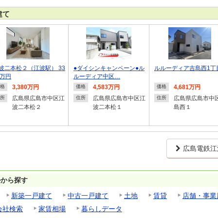
建て
波二本松２（江波駅） 33
●ダイシンキャンペーン●ル
ルルーディア吉島西1丁
0万円
ルーディア中区…
3,380万円
4,583万円
4,681万円
格
価格
価格
広島県広島市中区江
広島県広島市中区江
広島県広島市中
所
住所
住所
波二本松２
波二本松１
島西１
広島電鉄江
ルから探す
新築一戸建て
中古一戸建て
土地
賃貸
店舗・事業
会社検索
家賃相場
暮らしデータ