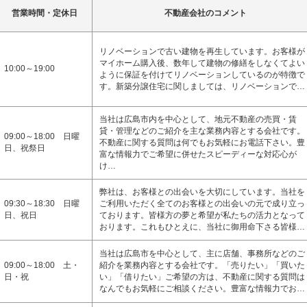
営業時間・定休日
不動産会社のコメント
リノベーションで古い建物を再生しています。お客様が
マイホーム購入後、数年して建物の修繕をしなくてよい
10:00～19:00
ように保証を付けてリノベーションしているのが特徴で
す。新築分譲住宅に関しましては、リノベーションで…
当社は広島市内を中心として、地元不動産の売買・賃
貸・管理などのご紹介を主な業務内容とする会社です。
09:00～18:00 日曜
不動産に関する質問は何でもお気軽にお電話下さい。豊
日、祝祭日
富な情報力でご希望に併せたスピーディーな対応心が
け…
弊社は、お客様との出会いを大切にしています。当社を
09:30～18:30 日曜
ご利用いただく全てのお客様との出会いの元で成り立っ
日、祝日
ております。皆様方の夢と希望が私たちの活力となって
おります。これもひとえに、当社に御用命下さる皆様…
当社は広島市を中心として、主に店舗、事務所などのご
09:00～18:00 土・
紹介を業務内容とする会社です。「売りたい」「買いた
日・祝
い」「借りたい」ご希望の方は、不動産に関する質問は
なんでもお気軽にご相談ください。豊富な情報力でお…