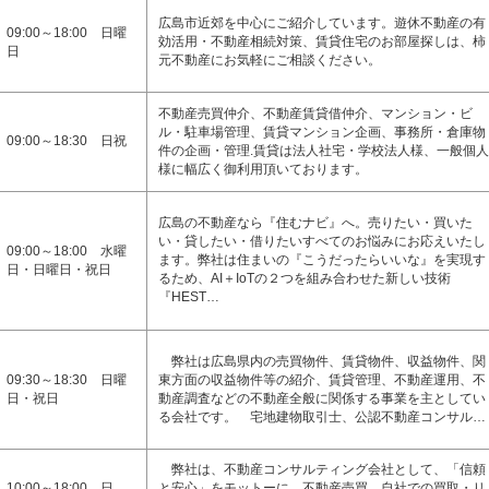
広島市近郊を中心にご紹介しています。遊休不動産の有
09:00～18:00 日曜
効活用・不動産相続対策、賃貸住宅のお部屋探しは、柿
日
元不動産にお気軽にご相談ください。
不動産売買仲介、不動産賃貸借仲介、マンション・ビ
ル・駐車場管理、賃貸マンション企画、事務所・倉庫物
09:00～18:30 日祝
件の企画・管理.賃貸は法人社宅・学校法人様、一般個人
様に幅広く御利用頂いております。
広島の不動産なら『住むナビ』へ。売りたい・買いた
い・貸したい・借りたいすべてのお悩みにお応えいたし
09:00～18:00 水曜
ます。弊社は住まいの『こうだったらいいな』を実現す
日・日曜日・祝日
るため、AI＋IoTの２つを組み合わせた新しい技術
『HEST…
弊社は広島県内の売買物件、賃貸物件、収益物件、関
09:30～18:30 日曜
東方面の収益物件等の紹介、賃貸管理、不動産運用、不
日・祝日
動産調査などの不動産全般に関係する事業を主としてい
る会社です。 宅地建物取引士、公認不動産コンサル…
弊社は、不動産コンサルティング会社として、「信頼
10:00～18:00 日
と安心」をモットーに、不動産売買、自社での買取・リ