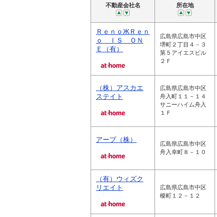
不動産会社名
所在地
ＲｅｎｏЖＲｅｎ
広島県広島市中区
ｏ ＩＳ ＯＮ
堺町２丁目４－３
Ｅ（有）
第５アイエスビル
２Ｆ
（株）アスカエ
広島県広島市中区
ステイト
舟入町１１－１４
サニーハイム舟入
１Ｆ
アープ（株）
広島県広島市中区
舟入幸町８－１０
（有）ウィズク
リエイト
広島県広島市中区
榎町１２－１２