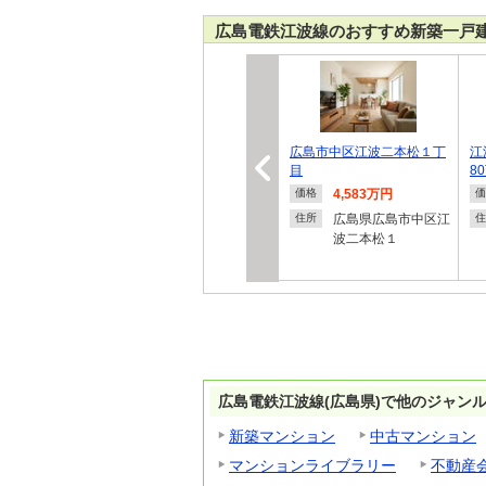
広島電鉄江波線のおすすめ新築一戸
広島市中区江波二本松１丁
江
目
8
4,583万円
価格
価
広島県広島市中区江
住所
住
波二本松１
広島電鉄江波線(広島県)で他のジャン
新築マンション
中古マンション
マンションライブラリー
不動産