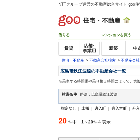
NTTグループ運営の不動産総合サイト goo
借りる
マンションを買う
店舗･
賃貸
新築
中
事業用
住宅・不動産
>
不動産会社検索
>
不動産会社
広島電鉄江波線の不動産会社一覧
※乗車する時間帯や乗り換え時間によって、実
検索条件
路線：広島電鉄江波線
指定なし
｜
土橋
｜
舟入町
｜
舟入本町
｜
舟入
20
件中
1～20
件を表示