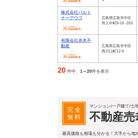
Ｆ
株式会社パルト
ナーアウフ
広島県広島市中区
舟入中町9-18 -203
有限会社赤木不
動産
広島県広島市中区
西川口町12-6
20
件中
1～20
件を表示
マンション/一戸建て/土
完全
不動産売
無料
最高価格も相場も分かる！大手から地