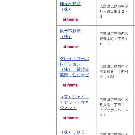
柿元不動産
広島県広島市中区
（株）
舟入川口町１２－
３
観音不動産
広島県広島市西区
（株）
観音本町１丁目１
６－３
グレイトコーポ
レイション
広島県広島市中区
（株） 賃貸事
河原町５－４西村
業部 住むナビ
ビル１階
（有）ジェイ・
広島県広島市中区
アセット・マネ
舟入南１丁目７－
ジメント
７グッゲンハイム
１Ｆ
（株）ＪＤＣ
広島県広島市中区