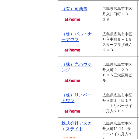
（有）司商事
広島県広島市中区
舟入川口町１３－
１９
（株）パルトナ
広島県広島市中区
ーアウフ
舟入中町９－１８
スタープラザ舟入
２０３
（株）光ハウジ
広島県広島市中区
ング
舟入町２－２０－
６０５三栄広島ビ
ル
（株）リノベー
広島県広島市中区
トワン
舟入南３丁目１７
－１１リバーサイ
ド舟入２０１
株式会社アスカ
広島県広島市中区
エステイト
舟入町11-14 サ
ニーハイム舟入１