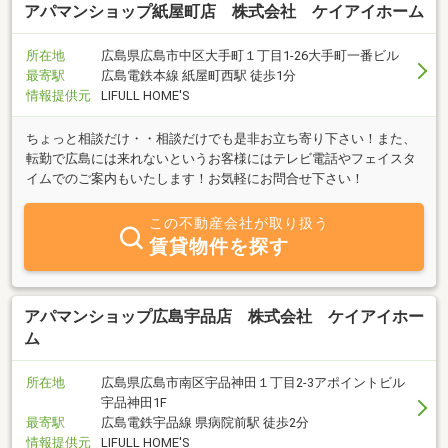
アパマンショップ紙屋町店 株式会社 ケイアイホーム
所在地
広島県広島市中区大手町１丁目1-26大手町一番ビル
最寄駅
広島電鉄本線 紙屋町西駅 徒歩1分
情報提供元
LIFULL HOME'S
ちょっと相談だけ・・相談だけでも是非お立ち寄り下さい！また、
転勤で広島には来れないというお客様にはテレビ電話やフェイスタ
イムでのご案内もいたします！お気軽にお問合せ下さい！
この不動産会社が取り扱う
賃貸物件を探す
アパマンショップ広島宇品店 株式会社 ケイアイホー
ム
所在地
広島県広島市南区宇品神田１丁目2-3アポイントビル
宇品神田1F
最寄駅
広島電鉄宇品線 県病院前駅 徒歩2分
情報提供元
LIFULL HOME'S