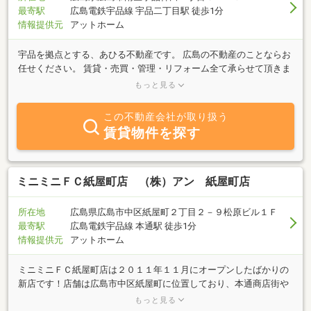
最寄駅
広島電鉄宇品線 宇品二丁目駅 徒歩1分
情報提供元
アットホーム
宇品を拠点とする、あひる不動産です。 広島の不動産のことならお
任せください。 賃貸・売買・管理・リフォーム全て承らせて頂きま
す。 アットホームな会社で親しみやすいスタッフがお待ちしており
もっと見る
ます。 小さなことでも、何でもご相談下さい！ お客様のご要望に合
った最適な物件をお探し致します。
この不動産会社が取り扱う
賃貸物件を探す
ミニミニＦＣ紙屋町店 （株）アン 紙屋町店
所在地
広島県広島市中区紙屋町２丁目２－９松原ビル１Ｆ
最寄駅
広島電鉄宇品線 本通駅 徒歩1分
情報提供元
アットホーム
ミニミニＦＣ紙屋町店は２０１１年１１月にオープンしたばかりの
新店です！店舗は広島市中区紙屋町に位置しており、本通商店街や
エディオン本店の近くになります！広島市の中区・西区・安佐南区
もっと見る