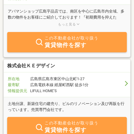
アパマンショップ広島宇品店では、南区を中心に広島市内全域、多
数の物件をお客様にご紹介しております！『初期費用を抑えた
い…』『こんな条件のお部屋は無いかな？』等、お部屋探しのお悩
もっと見る
みは何でもご相談下さい！
この不動産会社が取り扱う
賃貸物件を探す
株式会社ＫＥデザイン
所在地
広島県広島市東区中山北町1-27
最寄駅
広島電鉄本線 紙屋町西駅 徒歩1分
情報提供元
LIFULL HOME'S
土地分譲、新築住宅の建売り、ビルのリノベーション及び再販を行
っています。売買専門会社です。
この不動産会社が取り扱う
賃貸物件を探す