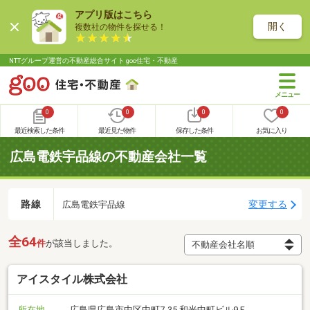
アプリ版はこちら
開く
複数社の物件を探せる！
NTTグループ運営の不動産総合サイト goo住宅・不動産
0
0
0
0
最近検索した条件
最近見た物件
保存した条件
お気に入り
広島電鉄宇品線の不動産会社一覧
路線
変更する
広島電鉄宇品線
全64
件
が該当しました。
アイスタイル株式会社
所在地
広島県広島市中区中町7-35 和光中町ビル9Ｆ