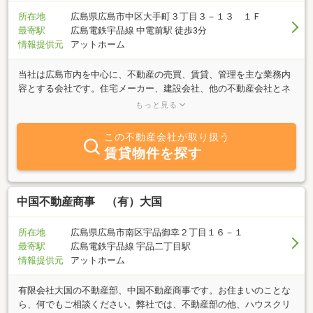
所在地
広島県広島市中区大手町３丁目３－１３ １Ｆ
最寄駅
広島電鉄宇品線 中電前駅 徒歩3分
情報提供元
アットホーム
当社は広島市内を中心に、不動産の売買、賃貸、管理を主な業務内
容とする会社です。住宅メーカー、建設会社、他の不動産会社とネ
ットワークを結び、よりタイムリーにお客様のニーズに合った物件
もっと見る
のご紹介をさせて頂きます。不動産に関する事ならお気軽にご相談
下さい。
この不動産会社が取り扱う
賃貸物件を探す
中国不動産商事 （有）大国
所在地
広島県広島市南区宇品御幸２丁目１６－１
最寄駅
広島電鉄宇品線 宇品二丁目駅
情報提供元
アットホーム
有限会社大国の不動産部、中国不動産商事です。お住まいのことな
ら、何でもご相談ください。弊社では、不動産部の他、ハウスクリ