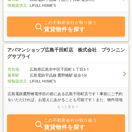
情報提供元
LIFULL HOME'S
この不動産会社が取り扱う
賃貸物件を探す
アパマンショップ広島千田町店 株式会社 プランニン
グサプライ
所在地
広島県広島市中区千田町１丁目3-1
最寄駅
広島電鉄宇品線 鷹野橋駅 徒歩1分
情報提供元
LIFULL HOME'S
広島電鉄鷹野橋電停目の前にある広島千田町店です！事前にご予約
をいただければ、お迎えにあがることも可能です！また、物件現地
でのお待ち合わせも大歓迎です！ご予約、お問い合わせお待ちして
もっと見る
おります！
この不動産会社が取り扱う
賃貸物件を探す