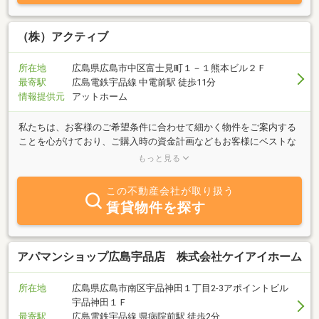
（株）アクティブ
所在地
広島県広島市中区富士見町１－１熊本ビル２Ｆ
最寄駅
広島電鉄宇品線 中電前駅 徒歩11分
情報提供元
アットホーム
私たちは、お客様のご希望条件に合わせて細かく物件をご案内する
ことを心がけており、ご購入時の資金計画などもお客様にベストな
ご提案をさせて頂きます。不動産売却についても、ご希望に合わせ
もっと見る
た売却方法や売却プランをご提案いたします。
この不動産会社が取り扱う
賃貸物件を探す
アパマンショップ広島宇品店 株式会社ケイアイホーム
所在地
広島県広島市南区宇品神田１丁目2-3アポイントビル
宇品神田１Ｆ
最寄駅
広島電鉄宇品線 県病院前駅 徒歩2分