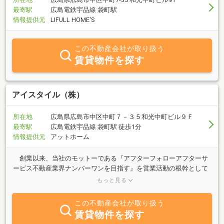
最寄駅
広島電鉄宇品線 袋町駅
情報提供元
LIFULL HOME'S
この不動産会社が取り扱う
賃貸物件を探す
アイスタイル（株）
所在地
広島県広島市中区中町７－３５和光中町ビル９Ｆ
最寄駅
広島電鉄宇品線 袋町駅 徒歩1分
情報提供元
アットホーム
創業以来、当社のモットーである『アフターフォローアフターサ
ービス不動産業界ナンバーワンを目指す』を営業活動の根幹として
励んで参りました。この度更なるサービスの向上の為、物件のプロ
もっと見る
フェッショナルである管理事業部と事務所を共にすることとなりま
した。『お客様を大切に』を合言葉に、経験豊富なスタッフが、親
この不動産会社が取り扱う
しい人と楽しい時間を過ごしているように、親切に、そして丁寧に
賃貸物件を探す
接客させて頂きます。