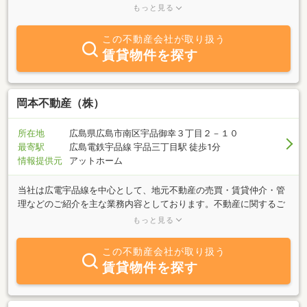
ーニング・生活支援事業等も行っておりますので、より親切できめ
もっと見る
細かいサービスをご提供出来ますよう心がけております。皆様の、
大切なお部屋探しのお手伝いを、中国不動産商事に、ぜひお任せ下
この不動産会社が取り扱う
さい！！ご希望のお部屋が見つかりますよう、お手伝いさせて頂き
賃貸物件を探す
ます。ぜひ、お気軽にお立ち寄り、お問合せください。
岡本不動産（株）
所在地
広島県広島市南区宇品御幸３丁目２－１０
最寄駅
広島電鉄宇品線 宇品三丁目駅 徒歩1分
情報提供元
アットホーム
当社は広電宇品線を中心として、地元不動産の売買・賃貸仲介・管
理などのご紹介を主な業務内容としております。不動産に関するご
質問やご要望がございましたら、お気軽にお問合せ下さい。「売り
もっと見る
たい」「買いたい」「借りたい」何でもご相談をうけたまわりま
す。豊富な情報力で、お客様のニーズに併せたスピーディーな対応
この不動産会社が取り扱う
を心掛けております。
賃貸物件を探す