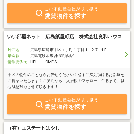
を中心に広島市内全域の賃貸マンション・アパートをご紹介してお
ります。新築物件やリノベーション・リフォーム物件、デザイナー
この不動産会社が取り扱う
ズマンション、ペット飼育可能物件、敷金０円物件などお客様のご
賃貸物件を探す
要望にお応えできるよう物件をご用意しております。若くて、元気
あふれるスタッフで皆様のお部屋探しのサポートをさせて頂きま
す。エリアの情報、広島のおすすめスポットなどお部屋探しのこと
以外も詳しくご説明させて頂きます。広島での賃貸情報は是非ミニ
いい部屋ネット 広島紙屋町店 株式会社良和ハウス
ミニＦＣ紙屋町店にお問合せ下さいませ。
所在地
広島県広島市中区大手町１丁目１−２７−１F
最寄駅
広島電鉄本線 紙屋町西駅
情報提供元
LIFULL HOME'S
中区の物件のことならお任せください！必ずご満足頂けるお部屋を
ご提案いたします！ご契約から、入居後のフォローに至るまで、誠
心誠意対応させて頂きます！
この不動産会社が取り扱う
賃貸物件を探す
（有）エステートはやし