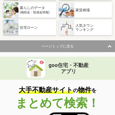
暮らしのデータ
家賃相場
(補助金・助成金情報)
人気タウン
住宅ローン
ランキング
ページトップに戻る
goo住宅・不動産
アプリ
大手不動産サイト
物件
の
を
まとめて検索！