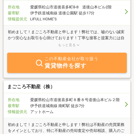
所在地
愛媛県松山市道後喜多町8-8 道後山本ビル2階
最寄駅
伊予鉄道城南線 道後公園駅 徒歩17分
情報提供元
LIFULL HOME'S
初めまして！まごころ不動産と申します！弊社では、嘘のない誠実
かつ安心なお取引を心掛けております！丁寧な接客と提案力には自
信がございます！些細なことでも構いませんので、お気軽にお問合
もっと見る
せ下さいませ！
この不動産会社が取り扱う
賃貸物件を探す
まごころ不動産（株）
所在地
愛媛県松山市道後喜多町８番８号道後山本ビル２階
最寄駅
伊予鉄道城南線 南町駅 徒歩7分
情報提供元
アットホーム
初めまして！まごころ不動産と申します！弊社は不動産の売買業務
をメインとしており、特に不動産の売却査定や売却相談、購入のご