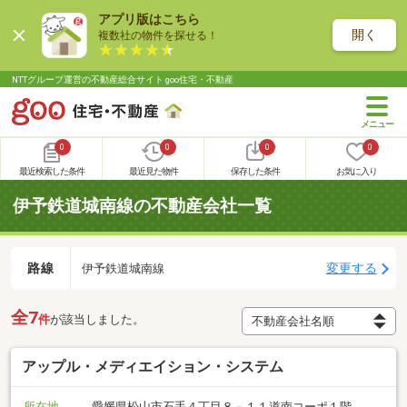
アプリ版はこちら
開く
複数社の物件を探せる！
NTTグループ運営の不動産総合サイト goo住宅・不動産
0
0
0
0
最近検索した条件
最近見た物件
保存した条件
お気に入り
伊予鉄道城南線の不動産会社一覧
路線
変更する
伊予鉄道城南線
全7
件
が該当しました。
アップル・メディエイション・システム
所在地
愛媛県松山市石手４丁目８－１１道南コーポ１階