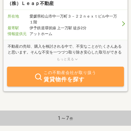
（株）Ｌｅａｐ不動産
所在地
愛媛県松山市中一万町３－２２ｎｅｘｔビル中一万
１階
最寄駅
伊予鉄道環状線 上一万駅 徒歩2分
情報提供元
アットホーム
不動産の売却、購入を検討される中で、不安なことがたくさんある
と思います。そんな不安を一つづつ取り除き安心した取引ができる
ようにサポートさせていただきます。弊社では投資用不動産や空家
もっと見る
物件等にも積極的に取り組んでおります。ご相談だけでも構いませ
ん、まずはお気軽にお問い合わせください！
この不動産会社が取り扱う
賃貸物件を探す
1～7
件