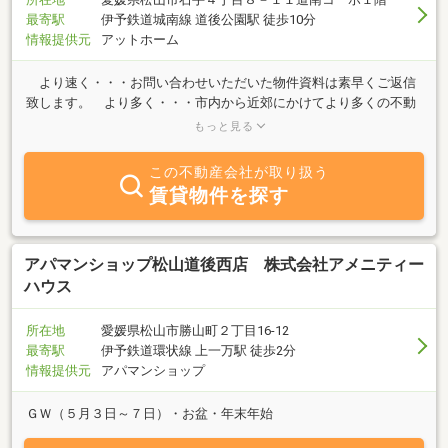
最寄駅
伊予鉄道城南線 道後公園駅 徒歩10分
情報提供元
アットホーム
より速く・・・お問い合わせいただいた物件資料は素早くご返信
致します。 より多く・・・市内から近郊にかけてより多くの不動
産情報をご提供致します。 より正確に・・・物件の全額変更や物
もっと見る
件の有・無等について、より正確で新しい情報をご提供致します。
○土地・建物・マンション購入・売却相談○不動産の無料査定○購入
この不動産会社が取り扱う
の際の資金相談○売却の際の税金相談○不動産の調査○賃貸物件の入
賃貸物件を探す
居者募集・管理○その他不動産に関する全般相談代表者：兎本（う
もと）和男のプロフィール京都府生まれ幼・小・中・は岐阜県海津
郡ですごす。S４４年愛知高校卒業S４９年関西大学社会学部卒 同
年永大産業入社S６３年同社を設立、現在に至る。資格：宅地建物
アパマンショップ松山道後西店 株式会社アメニティー
取引主任士、ファイナンシャルプランナー技能士
ハウス
所在地
愛媛県松山市勝山町２丁目16-12
最寄駅
伊予鉄道環状線 上一万駅 徒歩2分
情報提供元
アパマンショップ
ＧＷ（５月３日～７日）・お盆・年末年始