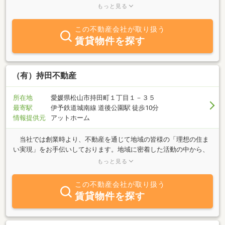
相談を得意としております！「不動産屋さんってなんだか怖いな
もっと見る
ぁ」って思われたことはございませんか？実は僕もそうでした(笑)
弊社はそんな業界のイメージを変えていきたいと考えております！
この不動産会社が取り扱う
とにかくアットホームで、親切・誠実な不動産屋さんを売りにして
賃貸物件を探す
おります！お家を買いたい方、売りたい方は、社名の通りまごころ
込めてご対応させていただきます。何でもお気軽にご相談下さい！
（有）持田不動産
所在地
愛媛県松山市持田町１丁目１－３５
最寄駅
伊予鉄道城南線 道後公園駅 徒歩10分
情報提供元
アットホーム
当社では創業時より、不動産を通じて地域の皆様の「理想の住ま
い実現」をお手伝いしております。地域に密着した活動の中から、
新鮮で確かな物件情報をご提供！新しい暮らしのスタートをしっか
もっと見る
りとサポート致します。住まいに関することならお気軽にご相談下
さい。
この不動産会社が取り扱う
賃貸物件を探す