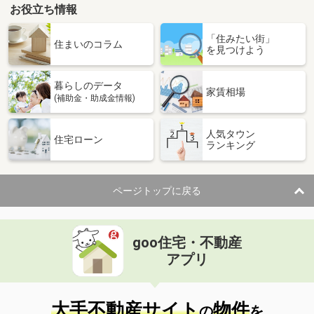
お役立ち情報
「住みたい街」
住まいのコラム
を見つけよう
暮らしのデータ
家賃相場
(補助金・助成金情報)
人気タウン
住宅ローン
ランキング
ページトップに戻る
goo住宅・不動産
アプリ
大手不動産サイト
物件
の
を