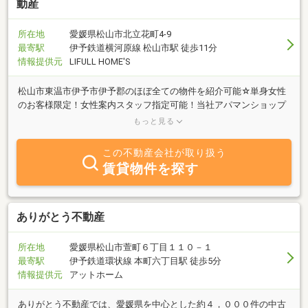
動産
所在地
愛媛県松山市北立花町4-9
最寄駅
伊予鉄道横河原線 松山市駅 徒歩11分
情報提供元
LIFULL HOME'S
松山市東温市伊予市伊予郡のほぼ全ての物件を紹介可能☆単身女性
のお客様限定！女性案内スタッフ指定可能！当社アパマンショップ
QSCランキング全国１位獲得☆初期費用５万円以下物件、引越無料
もっと見る
物件多数ご準備☆
この不動産会社が取り扱う
賃貸物件を探す
ありがとう不動産
所在地
愛媛県松山市萱町６丁目１１０－１
最寄駅
伊予鉄道環状線 本町六丁目駅 徒歩5分
情報提供元
アットホーム
ありがとう不動産では、愛媛県を中心とした約４，０００件の中古