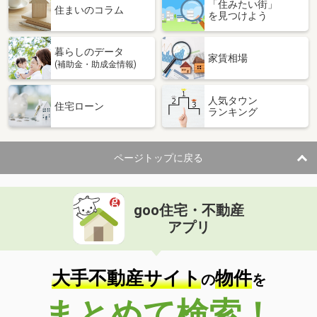
「住みたい街」
住まいのコラム
を見つけよう
暮らしのデータ
家賃相場
(補助金・助成金情報)
人気タウン
住宅ローン
ランキング
ページトップに戻る
goo住宅・不動産
アプリ
大手不動産サイト
物件
の
を
まとめて検索！