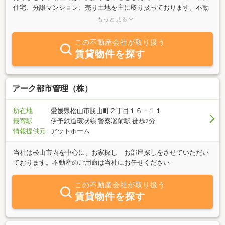
住宅、分譲マンション、売り土地を主に取り扱っております。不動
産売買におけるお客様の不安や心配を解消し、満足していただける
もっと見る
よう誠心誠意ご対応させていただきます。是非お気軽にお問い合わ
せ、御来店ください。
この不動産会社が取り扱う
賃貸物件を探す
アーク都市管理（株）
所在地
愛媛県松山市勝山町２丁目１６－１１
最寄駅
伊予鉄道環状線 警察署前駅 徒歩2分
情報提供元
アットホーム
当社は松山市内を中心に、お家探し お部屋探しをさせていただい
ております。不動産のご用命は当社にお任せください
この不動産会社が取り扱う
賃貸物件を探す