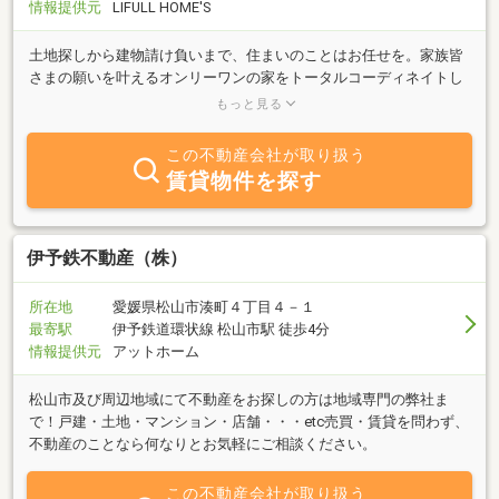
情報提供元
LIFULL HOME'S
土地探しから建物請け負いまで、住まいのことはお任せを。家族皆
さまの願いを叶えるオンリーワンの家をトータルコーディネイトし
ます。お客さまの希望を取り入れることはもちろん、専門スタッフ
もっと見る
が提案します!
この不動産会社が取り扱う
賃貸物件を探す
伊予鉄不動産（株）
所在地
愛媛県松山市湊町４丁目４－１
最寄駅
伊予鉄道環状線 松山市駅 徒歩4分
情報提供元
アットホーム
松山市及び周辺地域にて不動産をお探しの方は地域専門の弊社ま
で！戸建・土地・マンション・店舗・・・etc売買・賃貸を問わず、
不動産のことなら何なりとお気軽にご相談ください。
この不動産会社が取り扱う