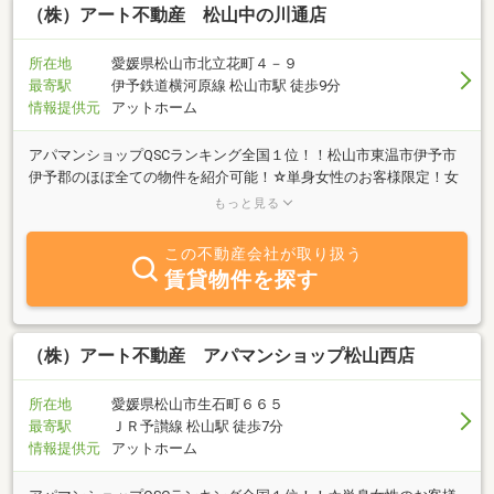
（株）アート不動産 松山中の川通店
所在地
愛媛県松山市北立花町４－９
最寄駅
伊予鉄道横河原線 松山市駅 徒歩9分
情報提供元
アットホーム
アパマンショップQSCランキング全国１位！！松山市東温市伊予市
伊予郡のほぼ全ての物件を紹介可能！☆単身女性のお客様限定！女
性案内スタッフ指定可能！☆初期費用５万円以下物件、引越無料物
もっと見る
件多数☆コロナ対策多数☆
この不動産会社が取り扱う
賃貸物件を探す
（株）アート不動産 アパマンショップ松山西店
所在地
愛媛県松山市生石町６６５
最寄駅
ＪＲ予讃線 松山駅 徒歩7分
情報提供元
アットホーム