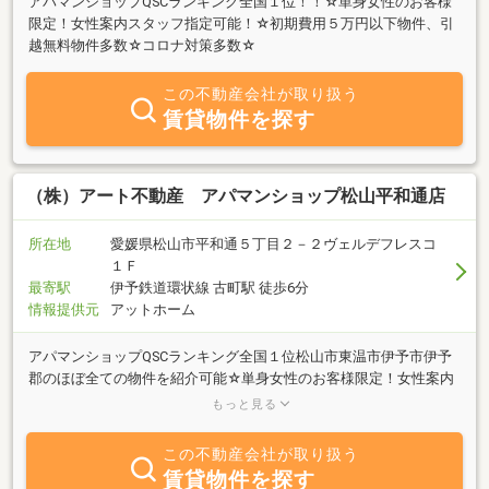
アパマンショップQSCランキング全国１位！！☆単身女性のお客様
限定！女性案内スタッフ指定可能！☆初期費用５万円以下物件、引
越無料物件多数☆コロナ対策多数☆
この不動産会社が取り扱う
賃貸物件を探す
（株）アート不動産 アパマンショップ松山平和通店
所在地
愛媛県松山市平和通５丁目２－２ヴェルデフレスコ
１Ｆ
最寄駅
伊予鉄道環状線 古町駅 徒歩6分
情報提供元
アットホーム
アパマンショップQSCランキング全国１位松山市東温市伊予市伊予
郡のほぼ全ての物件を紹介可能☆単身女性のお客様限定！女性案内
スタッフ指定可能！☆初期費用５万円以下物件、引越無料物件多数
もっと見る
☆コロナ対策多数☆
この不動産会社が取り扱う
賃貸物件を探す