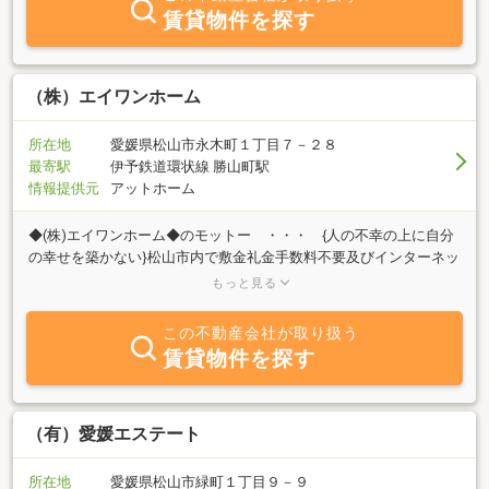
賃貸物件を探す
（株）エイワンホーム
所在地
愛媛県松山市永木町１丁目７－２８
最寄駅
伊予鉄道環状線 勝山町駅
情報提供元
アットホーム
◆(株)エイワンホーム◆のモットー ・・・ {人の不幸の上に自分
の幸せを築かない}松山市内で敷金礼金手数料不要及びインターネッ
ト接続無料の賃貸物件を中心に取り扱っています。どんな人にも親
もっと見る
切・丁寧な対応を心がけています。中年の男2人が日々、悪戦苦闘
しています。生活弱者・生活困窮者・生活保護者等大歓迎で
この不動産会社が取り扱う
す。・・・・是非お問い合わせ下さい！！
賃貸物件を探す
（有）愛媛エステート
所在地
愛媛県松山市緑町１丁目９－９