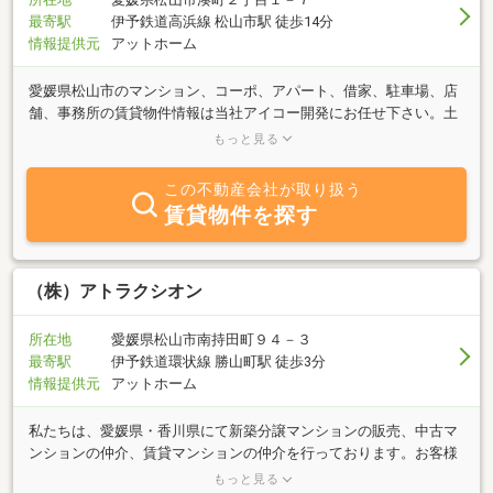
最寄駅
伊予鉄道高浜線 松山市駅 徒歩14分
情報提供元
アットホーム
愛媛県松山市のマンション、コーポ、アパート、借家、駐車場、店
舗、事務所の賃貸物件情報は当社アイコー開発にお任せ下さい。土
地、建物の売買の仲介のご相談や建物リフォームも網戸一枚からフ
もっと見る
ルリフォームまで安心してお任せください。
この不動産会社が取り扱う
賃貸物件を探す
（株）アトラクシオン
所在地
愛媛県松山市南持田町９４－３
最寄駅
伊予鉄道環状線 勝山町駅 徒歩3分
情報提供元
アットホーム
私たちは、愛媛県・香川県にて新築分譲マンションの販売、中古マ
ンションの仲介、賃貸マンションの仲介を行っております。お客様
のご希望に寄り添いながら、最新の市場動向をわかりやすくご説明
もっと見る