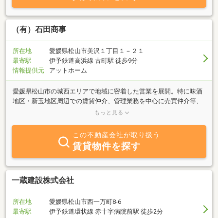
（有）石田商事
所在地
愛媛県松山市美沢１丁目１－２１
最寄駅
伊予鉄道高浜線 古町駅 徒歩9分
情報提供元
アットホーム
愛媛県松山市の城西エリアで地域に密着した営業を展開。特に味酒
地区・新玉地区周辺での賃貸仲介、管理業務を中心に売買仲介等、
不動産全般を取り扱っています。大手業者ではありませんがひとつ
もっと見る
ひとつの物件を大切にし、地域に密着した地域の為の不動産業者で
ありたいと考えています。
この不動産会社が取り扱う
賃貸物件を探す
一蔵建設株式会社
所在地
愛媛県松山市西一万町8-6
最寄駅
伊予鉄道環状線 赤十字病院前駅 徒歩2分