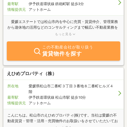
最寄駅
伊予鉄道環状線 鉄砲町駅 徒歩3分
情報提供元
アットホーム
愛媛エステートでは松山市内を中心に売買・賃貸仲介、管理業務
から遊休地の活用などのコンサルティングまで幅広い不動産業務を
行っております。 新しい生活のスタートとなるお部屋探し・・・
もっと見る
まずは皆様の夢や希望をお聞かせ下さい。豊富な物件情報ときめ細
やかなサービスでお部屋探しを応援します！ また売買物件につい
この不動産会社が取り扱う
ても、不動産取得に関する税金、法律、資金計画まで専門スタッフ
賃貸物件を探す
がトータルにお手伝い。きっと皆様の理想の住まいが実現します。
どうぞお気軽にお問い合わせ下さい。
えひめプロパティ（株）
所在地
愛媛県松山市二番町３丁目３番地８二番町ヒルズ４
階
最寄駅
伊予鉄道環状線 松山市駅 徒歩10分
情報提供元
アットホーム
こんにちは。松山市のえひめプロパティ(株)です。当社は愛媛の不
動産賃貸・管理・活用・売買物件のお取扱いをさせていただいてお
ります。不動産を「借りる」「買う」「貸す」「売る」・・・ｅｔ