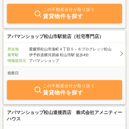
し、一緒に最適な住まいを見つけるお手伝いをいたします。インス
タやフェイスブックを活用したWebアプローチと豊富な実績を活か
この不動産会社が取り扱う
し、お客様にとって最良の選択肢をご提案いたします。住まい探し
賃貸物件を探す
は、私たちとともに。安心と信頼のサービスをお約束します。
アパマンショップ松山市駅前店（社宅専門店）
所在地
愛媛県松山市湊町４丁目５－６プログレッソ松山
最寄駅
伊予鉄道横河原線 松山市駅 徒歩4分
情報提供元
アパマンショップ
祝祭日
この不動産会社が取り扱う
賃貸物件を探す
アパマンショップ松山道後西店 株式会社アメニティー
ハウス