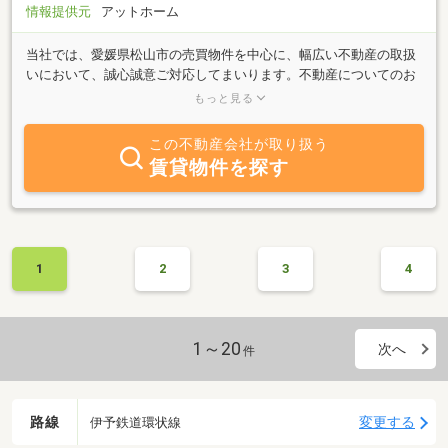
情報提供元
アットホーム
当社では、愛媛県松山市の売買物件を中心に、幅広い不動産の取扱
いにおいて、誠心誠意ご対応してまいります。不動産についてのお
悩み、ご相談はお気軽に「エーアイ・パワー株式会社」にお問い合
もっと見る
わせ下さい。
この不動産会社が取り扱う
賃貸物件を探す
1
2
3
4
1～20
次へ
件
路線
変更する
伊予鉄道環状線