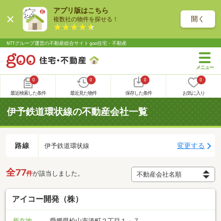
アプリ版はこちら
開く
複数社の物件を探せる！
NTTグループ運営の不動産総合サイト goo住宅・不動産
0
0
0
0
最近検索した条件
最近見た物件
保存した条件
お気に入り
伊予鉄道環状線の不動産会社一覧
路線
変更する
伊予鉄道環状線
全77
件
が該当しました。
アイコー開発（株）
所在地
愛媛県松山市湊町２丁目１－７