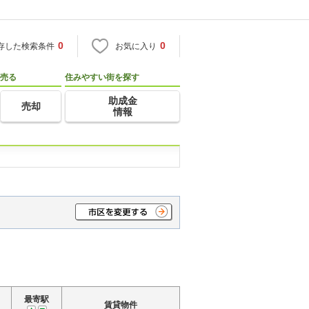
0
0
存した検索条件
お気に入り
売る
住みやすい街を探す
助成金
売却
情報
最寄駅
賃貸物件