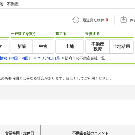
住宅・不動産
0
最近見た物件
保
一戸建てを買う
建てる
投資する
不動産
古
新築
中古
土地
土地活用
投資
検索（中国・四国）
>
エリア/山口県
>
防府市の不動産会社一覧
際の所要時間とは異なる場合があります。目安としてご利用ください。
営業時間・定休日
不動産会社のコメント