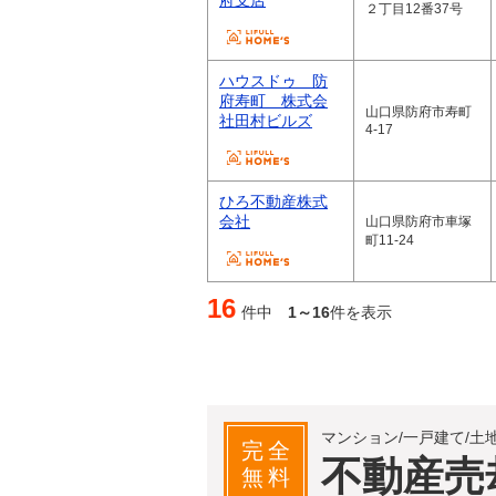
府支店
２丁目12番37号
ハウスドゥ 防
府寿町 株式会
山口県防府市寿町
社田村ビルズ
4-17
ひろ不動産株式
会社
山口県防府市車塚
町11-24
16
件中
1～16
件を表示
マンション/一戸建て/土
完全
不動産売
無料