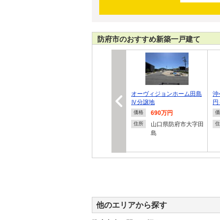
防府市のおすすめ新築一戸建て
オーヴィジョンホーム田島
沖
Ⅳ分譲地
円
690万円
価格
価
山口県防府市大字田
住所
住
島
他のエリアから探す