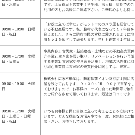
日・水曜日
です。土日祝日も営業中！学生様、法人様、短期でのご
利用の方もお気軽にご連絡下さい。ご来店心よりお待…
「お役に立てば幸せ」がモットーのカメラ屋も経営して
09:00～18:00 日曜
いる不動産屋です。私、藤村が代表になって１７年目を
日・祝日
迎えました。さらに防府市民の皆様に愛されるように地
域Ｎｏ１をめざして頑張ります。当社も創業４１年目…
事業内容1. 古民家・新築建売・土地などの不動産売買仲
09:00～17:00 水曜
介事業2. 空き家を買い取り、リノベーションを行い再販
日・日曜日
する事業3. 古民家や空き家を活用し、地域の活性化に取
り組む事業特に古民家の売買仲介に関しては、豊富…
株式会社広政不動産は、防府駅前イオン防府店１階に店
09:00～19:00 火曜
舗を設けております。９：００～19：００まで営業をし
日
ておりますので、お客様のニーズに合った時間帯で物件
のご紹介をさせて頂いております。最近は口コミで来…
09:30～17:00 火曜
いつもお客様と同じ目線に立って考えることを心掛けて
日・土曜日・日曜
います。どんな些細なお悩み事でも一度、お気軽にご相
日・祝日
談下さい。お待ちしております。