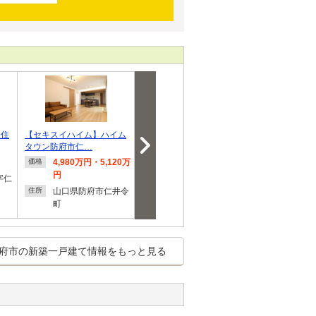
売住
【セキスイハイム】ハイム
防府市新田第8
【住友林業建
タウン防府市仁…
右田
4,980万円・5,120万
2,480万円・2,580万
907万3
価格
価格
価格
円
円
字仁
山口県
住所
山口県防府市仁井令
山口県防府市新田１
右田
住所
住所
町
府市の新築一戸建て情報をもっと見る