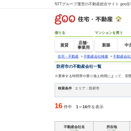
NTTグループ運営の不動産総合サイト goo
借りる
マンションを買う
店舗･
賃貸
新築
中
事業用
住宅・不動産
>
不動産会社検索
>
不動産会社
防府市の不動産会社一覧
※乗車する時間帯や乗り換え時間によって、実
検索条件
エリア：防府市
16
件中
1～16
件を表示
不動産会社名
所在地