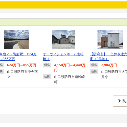
今宿２（防府駅） 624万
オーヴィジョンホーム南松
【防府市】 仁井令建
～855万円
崎Ⅲ
宅（3号地）
624万円～855万円
4,150万円～4,440万
2,984万円
格
価格
価格
円
山口県防府市沖今宿
山口県防府市大
所
住所
２
山口県防府市南松崎
井令
住所
町
防