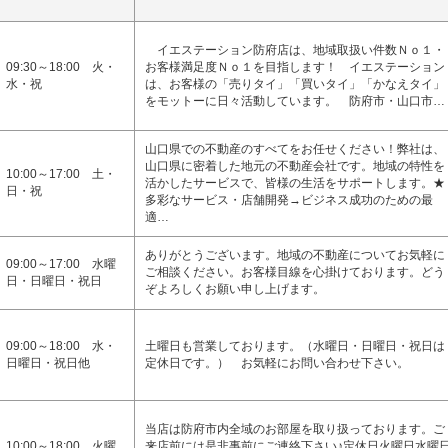
イエステーション防府店は、地域取扱い件数Ｎｏ１・
09:30～18:00 火・
お客様満足度Ｎｏ１を目指します！ イエステーション
水・祝
は、お客様の「売りタイ」「買いタイ」「かなえタイ」
をモットーに日々活動しています。 防府市・山口市…
山口県での不動産のすべてをお任せください！弊社は、
山口県に密着した地元の不動産会社です。地域の特性を
10:00～17:00 土・
活かしたサービスで、皆様の生活をサポートします。★
日・祝
多彩なサービス・店舗開発→ビジネス成功のための最
適…
ありがとうございます。地域の不動産についてお気軽に
09:00～17:00 水曜
ご相談ください。お客様目線を心掛けております。どう
日・日曜日・祝日
ぞよろしくお願い申し上げます。
09:00～18:00 水・
土曜日も営業しております。（水曜日・日曜日・祝日は
日曜日・祝日他
定休日です。） お気軽にお問い合わせ下さい。
当店は防府市内全域のお部屋を取り扱っております。ご
10:00～18:00 火曜
来店前には是非事前にご連絡下さい♪定休日火曜日水曜