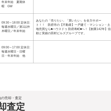
年末年始 夏期休
暇 GW
あなたの「売りたい」「買いたい」を全力サポー
09:30～18:00 定休日:
ト！！ 防府市の【不動産】一戸建て・マンション・土
毎週水曜日／第1以外
地売買なら■ハウスドゥ 防府寿町■へ！【創業142年】信
木曜日／年末年始
頼と実績の田村ビルズグループです。
09:00～17:00 定休日:
毎週水曜日・日曜
日・年末年始 他
地の売却・査定
却査定