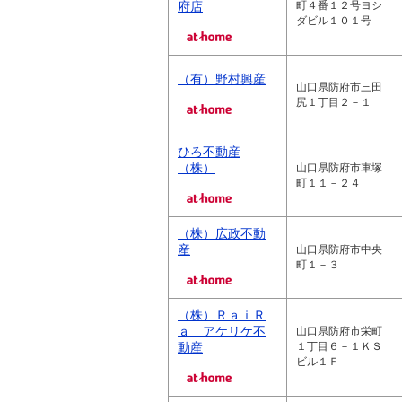
府店
町４番１２号ヨシ
ダビル１０１号
（有）野村興産
山口県防府市三田
尻１丁目２－１
ひろ不動産
（株）
山口県防府市車塚
町１１－２４
（株）広政不動
産
山口県防府市中央
町１－３
（株）ＲａｉＲ
ａ アケリケ不
山口県防府市栄町
動産
１丁目６－１ＫＳ
ビル１Ｆ