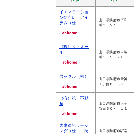
イエステーショ
ン防府店 アイ
山口県防府市平和
テム（株）
町８－２１
（株）Ｋ・オー
ル
山口県防府市車塚
町５－９－２Ｆ
タックル（株）
山口県防府市天神
１丁目６－３０
（有）第一不動
産
山口県防府市大字
新田５９４－１１
大東建託リーシ
ング（株） 防
山口県防府市駅南