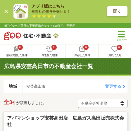
アプリ版はこちら
開く
複数社の物件を探せる！
NTTグループ運営の不動産総合サイト goo住宅・不動産
0
0
0
0
最近検索した条件
最近見た物件
保存した条件
お気に入り
広島県安芸高田市の不動産会社一覧
地域
変更する
安芸高田市
全3
件
が該当しました。
アパマンショップ安芸高田店 広島ガス高田販売株式会
社