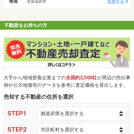
地域
変更する
安芸高田市
不動産をお持ちの方
大手から地域密着企業までの
全国約2,500社
が周辺の売出事
例や公示地価等のデータを参考に査定価格を算出します。
売却する不動産の住所を選択
STEP1
STEP2