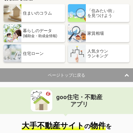
「住みたい街」
住まいのコラム
を見つけよう
暮らしのデータ
家賃相場
(補助金・助成金情報)
人気タウン
住宅ローン
ランキング
ページトップに戻る
goo住宅・不動産
アプリ
大手不動産サイト
物件
の
を