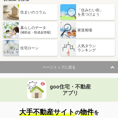
「住みたい街」
住まいのコラム
を見つけよう
暮らしのデータ
家賃相場
(補助金・助成金情報)
人気タウン
住宅ローン
ランキング
ページトップに戻る
goo住宅・不動産
アプリ
大手不動産サイト
物件
の
を