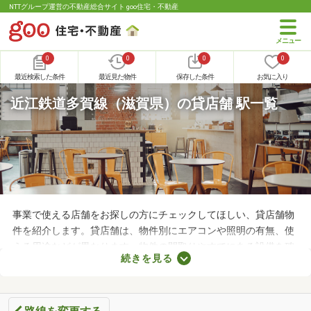
NTTグループ運営の不動産総合サイト goo住宅・不動産
0
0
0
0
最近検索した条件
最近見た物件
保存した条件
お気に入り
近江鉄道多賀線（滋賀県）の貸店舗 駅一覧
事業で使える店舗をお探しの方にチェックしてほしい、貸店舗物
件を紹介します。貸店舗は、物件別にエアコンや照明の有無、使
える用途などが異なります。物件の間取りやすでにある設備を確
続きを見る
認したうえで、内見を申し込むことがおすすめです。店舗の家賃
は間取りや立地によって異なるので、物件別の特徴を見ておきま
しょう。