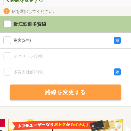
路線を変更する
駅を選択してください。
近江鉄道多賀線
高宮
(2件)
始
スクリーン
(0件)
多賀大社前
(0件)
始
路線を変更する