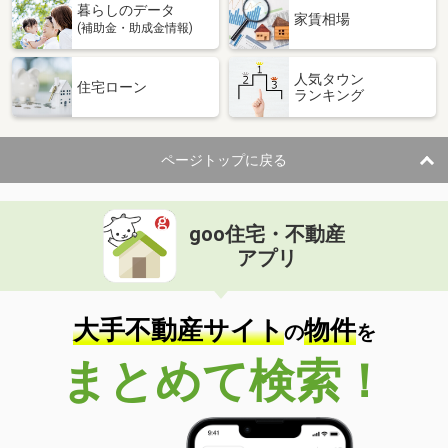
暮らしのデータ
家賃相場
(補助金・助成金情報)
人気タウン
住宅ローン
ランキング
ページトップに戻る
goo住宅・不動産
アプリ
大手不動産サイト
物件
の
を
まとめて検索！