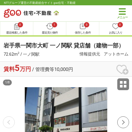
NTTグループ運営の不動産総合サイト goo住宅・不動産
0
1
0
0
最近検索した条件
最近見た物件
保存した条件
お気に入り
岩手県一関市大町 一ノ関駅 貸店舗（建物一部）
2
情報提供元
アットホーム
72.62m
/ 一ノ関駅
5
賃料
万円
/ 管理費等10,000円
1
/
8