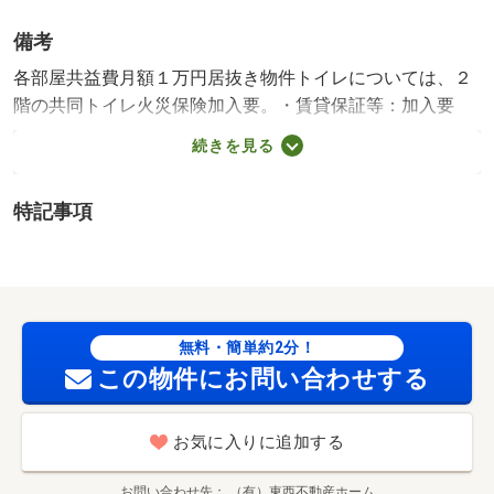
備考
各部屋共益費月額１万円居抜き物件トイレについては、２
階の共同トイレ火災保険加入要。・賃貸保証等：加入要
（アーク賃貸保証利用：初回保証委託料 賃料合計額の１
続きを見る
００％。）・土地面積計測：公簿・駐車場はありません
が、一ノ関駅まで徒歩２分の立地！以前は飲食店でしたの
特記事項
で飲食店舗をお探しの方におすすめです。・仲介手数料：
１ヶ月 駐車場:無 築年月:1972/07築
無料・簡単約2分！
この物件にお問い合わせする
お気に入りに追加する
お問い合わせ先
（有）東西不動産ホーム