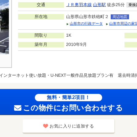
交通
ＪＲ奥羽本線
山形駅
徒歩25分
乗換
所在地
山形県山形市鉄砲町２
周辺地図
山形市の行政データ
山形市周辺の家
間取り
1K
築年月
2010年9月
インターネット使い放題・U-NEXT一般作品見放題プラン有 退去時清掃費
無料・簡単2項目！
この物件にお問い合わせする
お気に入りに追加する