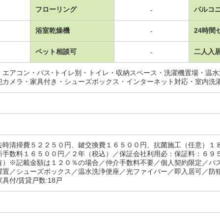
フローリング
バルコ
-
浴室乾燥機
24時間
-
ペット相談可
二人入
-
・エアコン・バス･トイレ別・トイレ・収納スペース・洗濯機置場・温
犯カメラ・家具付き・シューズボックス・インターネット対応・室内洗
去時清掃費５２２５０円、鍵交換費１６５００円、抗菌施工（任意）１
新手数料１６５００円／２年（税込）／保証会社利用必：保証料：６９
有）※記載金額は１２０％の場合／仲介手数料不要／個人契約限定／バ
濯置／シューズボックス／温水洗浄便座／光ファイバー／即入居可／防
具付/賃貸戸数:18戸