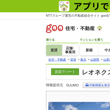
NTTグループ運営の不動産総合サイト goo
借りる
マンションを買う
店舗･
賃貸
新築
中
事業用
住宅・不動産
>
賃貸
>
東北
>
山形県
>
山形
レオネクス
賃貸アパート
情報提供元
SUUMO
印刷画面を表示