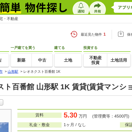
住宅・不動産
1
最近見た物件
保
一戸建てを買う
建てる
投資する
不動産
古
新築
中古
土地
土地活用
投資
市
>
山形駅
>
レオネクスト百番館 1K
ト百番館 山形駅 1K 賃貸(賃貸マンシ
5.30
賃料
万円 (管理費等：4500円)
礼金・敷金
1ヶ月 / なし
保