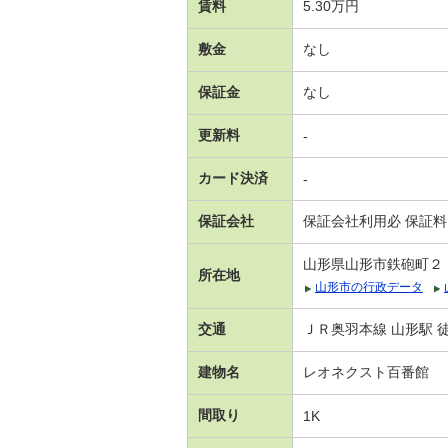
賃料
5.30万円
敷金
なし
保証金
なし
更新料
-
カード決済
-
保証会社
保証会社利用必 保証料
山形県山形市鉄砲町２
所在地
山形市の行政データ
交通
ＪＲ奥羽本線 山形駅 徒
建物名
レオネクスト百番館
間取り
1K