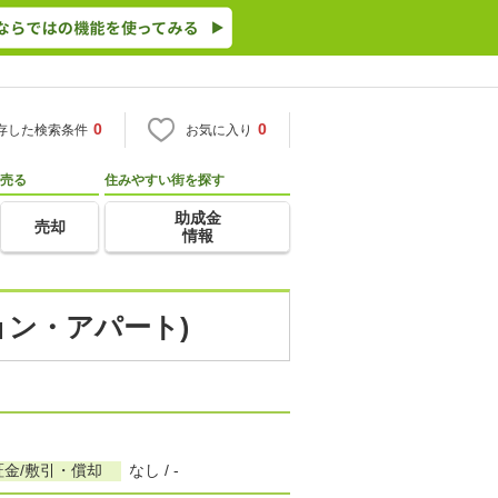
0
0
存した検索条件
お気に入り
売る
住みやすい街を探す
助成金
売却
情報
ョン・アパート)
証金/敷引・償却
なし / -