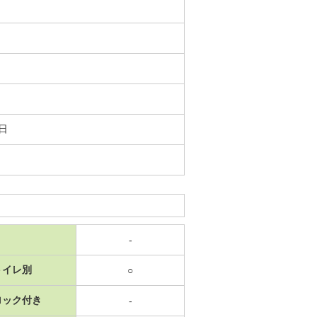
4日
-
トイレ別
○
ロック付き
-