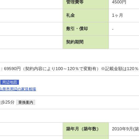
管理費等
4500円
礼金
1ヶ月
敷引・償却
-
契約期間
：69590円（契約内容により100～120％で変動有）※記載金額は120
周辺地図
山形市周辺の家賃相場
歩25分
乗換案内
築年月（築年数）
2010年9月(築