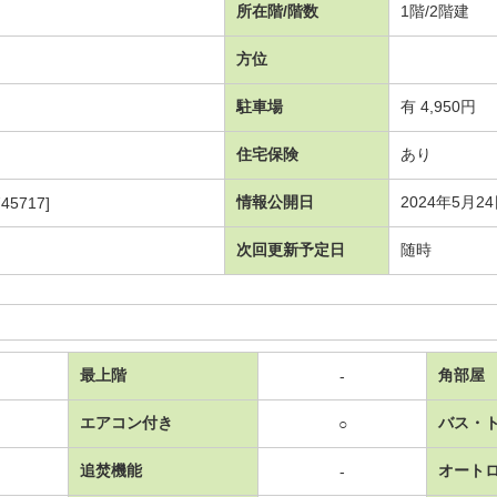
所在階/階数
1階/2階建
方位
駐車場
有 4,950円
住宅保険
あり
情報公開日
2024年5月2
45717]
次回更新予定日
随時
最上階
角部屋
-
エアコン付き
バス・
○
追焚機能
オート
-