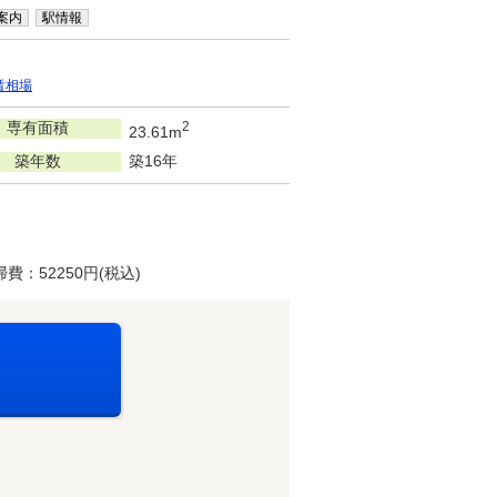
案内
駅情報
賃相場
専有面積
2
23.61m
築年数
築16年
：52250円(税込)