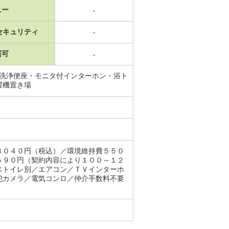
ニー
-
セキュリティ
-
居可
-
水洗浄便座・モニタ付インターホン・浴ト
濯機置き場
８０４０円（税込）／環境維持費５５０
５９０円（契約内容により１００～１２
ストイレ別／エアコン／ＴＶインターホ
犯カメラ／電気コンロ／仲介手数料不要