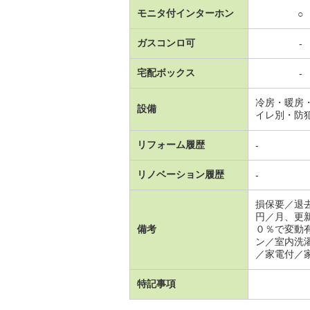
モニタ付インターホン
○
ガスコンロ可
-
宅配ボックス
-
冷房・暖房
設備
イレ別・防
リフォーム履歴
-
リノベーション履歴
-
損保要／退
円／月、更
備考
０％で変動
ン／室内洗
／家電付／家
特記事項