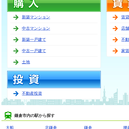
新築マンション
賃
中古マンション
店
新築一戸建て
不
中古一戸建て
家
土地
不動産投資
鎌倉市内の駅から探す
大船
北鎌倉
鎌倉
腰