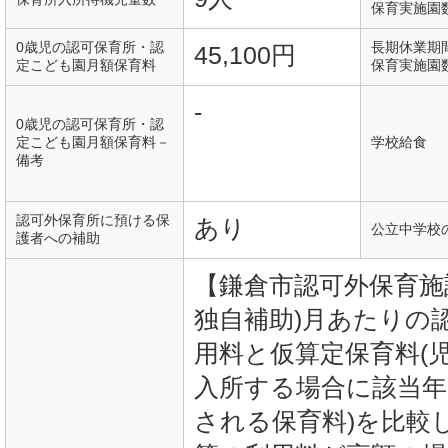
保育実施園
0歳児の認可保育所・認
長期休業期
45,100円
定こども園月額保育料
保育実施園
-
0歳児の認可保育所・認
定こども園月額保育料－
学校給食
備考
認可外保育所に預ける保
あり
公立中学校
護者への補助
【鎌倉市認可外保育施
独自補助)月あたりの
用料と仮算定保育料(
入所する場合に該当年
される保育料)を比較