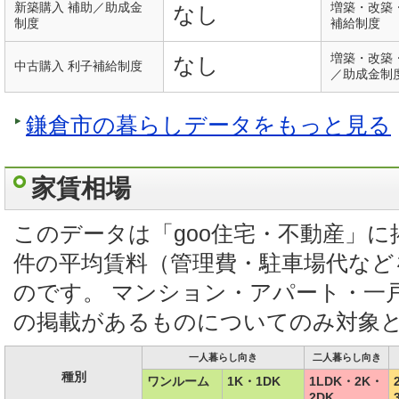
新築購入 補助／助成金
増築・改築
なし
制度
補給制度
増築・改築
なし
中古購入 利子補給制度
／助成金制
鎌倉市の暮らしデータをもっと見る
家賃相場
このデータは「goo住宅・不動産」
件の平均賃料（管理費・駐車場代など
のです。 マンション・アパート・一
の掲載があるものについてのみ対象
一人暮らし向き
二人暮らし向き
種別
ワンルーム
1K・1DK
1LDK・2K・
2DK