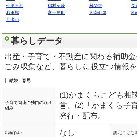
七里ヶ浜
稲村ヶ崎
極楽寺
長
和田塚
富士見町
湘南町屋
湘
片瀬山
暮らしデータ
出産・子育て・不動産に関わる補助金
ごみ収集など、暮らしに役立つ情報
結婚・育児
(1)かまくらこども
子育て関連の独自の取り
営。(2)「かまくら
組み
発行・配布。
なし
出産祝い
認定こども