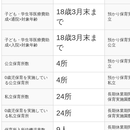
18歳3月末ま
子ども・学生等医療費助
預かり保育
成<通院>対象年齢
立
で
18歳3月末ま
子ども・学生等医療費助
預かり保育
成<入院>対象年齢
公立
で
預かり保育
4所
公立保育所数
立
0歳児保育を実施してい
預かり保育
4所
る公立保育所
私立
長期休業期
24所
私立保育所数
保育実施園
0歳児保育を実施してい
長期休業期
24所
る私立保育所
保育実施園
長期休業期
9人
保育所入所待機児童数