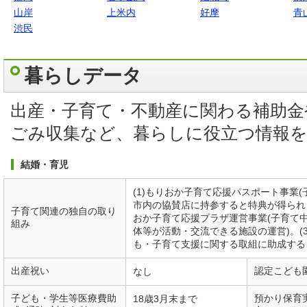
山岸
上米内
好摩
青
渋民
暮らしデータ
出産・子育て・不動産に関わる補助金
ごみ収集など、暮らしに役立つ情報
結婚・育児
(1)もりおか子育て応援パスポート事業
市内の協賛店に持参すると特典が得られる
子育て関連の独自の取り
おか子育て応援プラザ運営事業(子育て
組み
体等が活動・交流できる施設の運営)。(
も・子育て支援に関する取組に助成する
出産祝い
認定こども
なし
子ども・学生等医療費助
預かり保育
18歳3月末まで