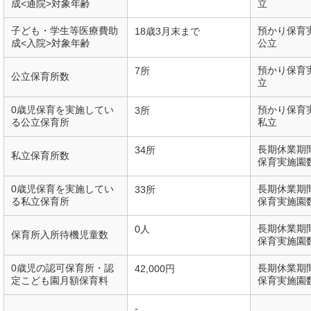
成<通院>対象年齢
立
子ども・学生等医療費助
預かり保育
18歳3月末まで
成<入院>対象年齢
公立
預かり保育
7所
公立保育所数
立
0歳児保育を実施してい
預かり保育
3所
る公立保育所
私立
長期休業期
34所
私立保育所数
保育実施園
0歳児保育を実施してい
長期休業期
33所
る私立保育所
保育実施園
長期休業期
0人
保育所入所待機児童数
保育実施園
0歳児の認可保育所・認
長期休業期
42,000円
定こども園月額保育料
保育実施園
-