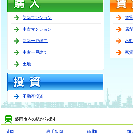
新築マンション
賃
中古マンション
店
新築一戸建て
不
中古一戸建て
家
土地
不動産投資
盛岡市内の駅から探す
盛岡
岩手飯岡
仙北町
前