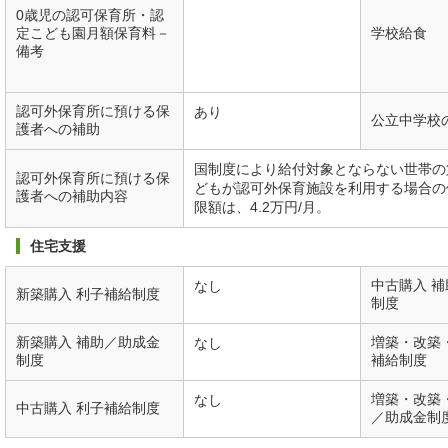
0歳児の認可保育所・認
定こども園月額保育料－
学校給食
備考
認可外保育所に預ける保
あり
公立中学校
護者への補助
国制度により給付対象とならない世帯の
認可外保育所に預ける保
どもが認可外保育施設を利用する場合の
護者への補助内容
限額は、4.2万円/月。
住宅支援
中古購入 
なし
新築購入 利子補給制度
制度
新築購入 補助／助成金
増築・改築
なし
制度
補給制度
増築・改築
なし
中古購入 利子補給制度
／助成金制