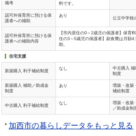
備考
料です。
認可外保育所に預ける保
あり
公立中学校
護者への補助
【市内居住の0～2歳児の保護者】保育料
認可外保育所に預ける保
住の3～5歳児の保護者】副食費は月額4,9
護者への補助内容
助。
住宅支援
中古購入 
なし
新築購入 利子補給制度
制度
新築購入 補助／助成金
増築・改築
あり
制度
補給制度
増築・改築
なし
中古購入 利子補給制度
／助成金制
加西市の暮らしデータをもっと見る