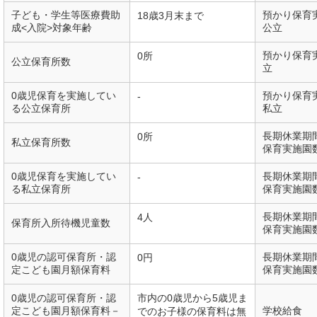
子ども・学生等医療費助
預かり保育
18歳3月末まで
成<入院>対象年齢
公立
預かり保育
0所
公立保育所数
立
0歳児保育を実施してい
預かり保育
-
る公立保育所
私立
長期休業期
0所
私立保育所数
保育実施園
0歳児保育を実施してい
長期休業期
-
る私立保育所
保育実施園
長期休業期
4人
保育所入所待機児童数
保育実施園
0歳児の認可保育所・認
長期休業期
0円
定こども園月額保育料
保育実施園
0歳児の認可保育所・認
市内の0歳児から5歳児ま
定こども園月額保育料－
学校給食
でのお子様の保育料は無