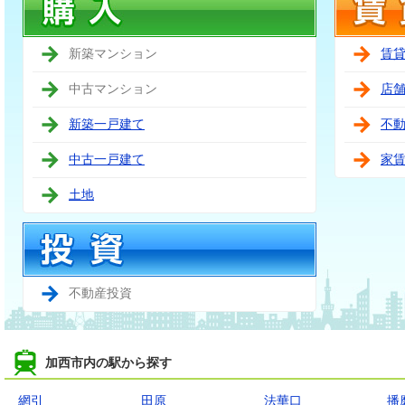
新築マンション
賃
中古マンション
店
新築一戸建て
不
中古一戸建て
家
土地
不動産投資
加西市内の駅から探す
網引
田原
法華口
播