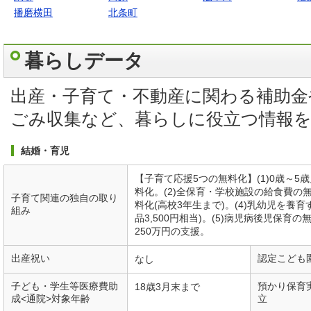
播磨横田
北条町
暮らしデータ
出産・子育て・不動産に関わる補助金
ごみ収集など、暮らしに役立つ情報
結婚・育児
【子育て応援5つの無料化】(1)0歳～
料化。(2)全保育・学校施設の給食費の
子育て関連の独自の取り
料化(高校3年生まで)。(4)乳幼児を養
組み
品3,500円相当)。(5)病児病後児保
250万円の支援。
出産祝い
認定こども
なし
子ども・学生等医療費助
預かり保育
18歳3月末まで
成<通院>対象年齢
立