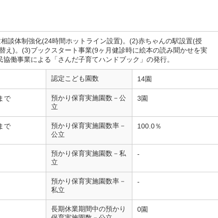
童相談体制強化(24時間ホットライン設置)。(2)赤ちゃんの駅設置(授
替え)。(3)ブックスタート事業(9ヶ月健診時に絵本の読み聞かせを実
)官民協働事業による「さんだ子育てハンドブック」の発行。
認定こども園数
14園
預かり保育実施園数－公
まで
3園
立
預かり保育実施園数率－
まで
100.0％
公立
預かり保育実施園数－私
-
立
預かり保育実施園数率－
-
私立
長期休業期間中の預かり
0園
保育実施園数－公立