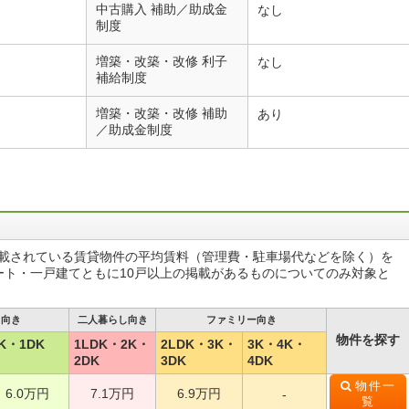
中古購入 補助／助成金
なし
制度
増築・改築・改修 利子
なし
補給制度
増築・改築・改修 補助
あり
／助成金制度
掲載されている賃貸物件の平均賃料（管理費・駐車場代などを除く）を
ート・一戸建てともに10戸以上の掲載があるものについてのみ対象と
し向き
二人暮らし向き
ファミリー向き
物件を探す
K・1DK
1LDK・2K・
2LDK・3K・
3K・4K・
2DK
3DK
4DK
物件一
6.0万円
7.1万円
6.9万円
-
覧