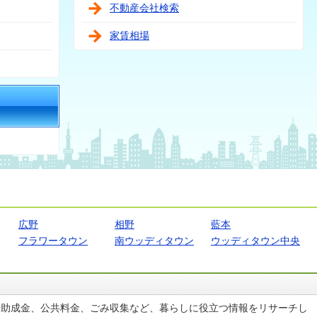
不動産会社検索
家賃相場
広野
相野
藍本
フラワータウン
南ウッディタウン
ウッディタウン中央
や助成金、公共料金、ごみ収集など、暮らしに役立つ情報をリサーチし