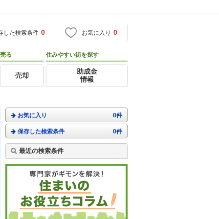
0
0
存した検索条件
お気に入り
売る
住みやすい街を探す
助成金
売却
情報
お気に入り
0件
保存した検索条件
0件
最近の検索条件