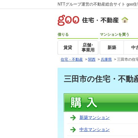
NTTグループ運営の不動産総合サイト goo
借りる
マンションを買う
店舗･
賃貸
新築
中
事業用
住宅・不動産
>
関西
>
兵庫県
>
三田市の住
三田市の住宅・不動
新築マンション
中古マンション