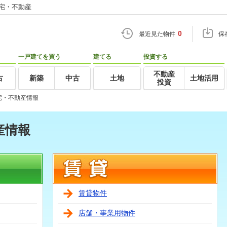
住宅・不動産
0
最近見た物件
保
一戸建てを買う
建てる
投資する
不動産
古
新築
中古
土地
土地活用
投資
宅・不動産情報
産情報
賃貸物件
店舗・事業用物件