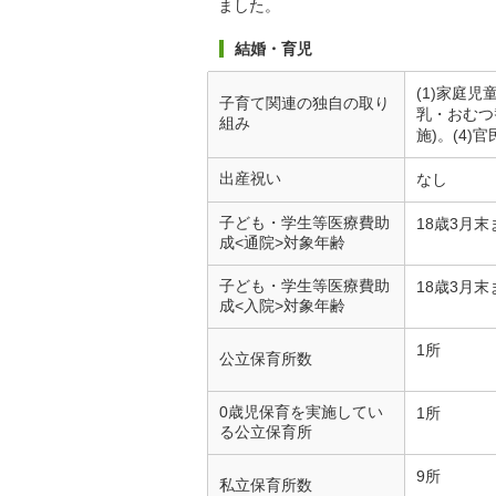
ました。
結婚・育児
(1)家庭児
子育て関連の独自の取り
乳・おむつ
組み
施)。(4
出産祝い
なし
子ども・学生等医療費助
18歳3月末
成<通院>対象年齢
子ども・学生等医療費助
18歳3月末
成<入院>対象年齢
1所
公立保育所数
0歳児保育を実施してい
1所
る公立保育所
9所
私立保育所数