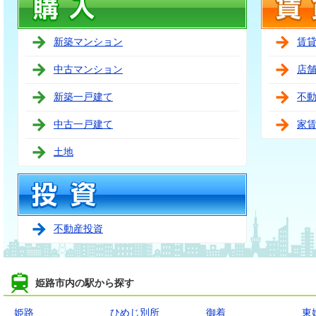
新築マンション
賃
中古マンション
店
新築一戸建て
不
中古一戸建て
家
土地
不動産投資
姫路市内の駅から探す
姫路
ひめじ別所
御着
東