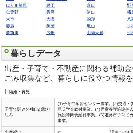
はりま勝原
網干
京口
野
仁豊野
香呂
溝口
播
太市
大塩
的形
八
妻鹿
飾磨
亀山
手
夢前川
広畑
山陽天満
平
暮らしデータ
出産・子育て・不動産に関わる補助金
ごみ収集など、暮らしに役立つ情報
結婚・育児
(1)子育て学習センター事業。(2)交通
子育て関連の独自の取り
児奨学金給付事業。(4)児童養護施設等
組み
施設等間食給付事業。(6)姫路市子育て
事業。
出産祝い
認定こども
なし