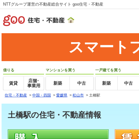
NTTグループ運営の不動産総合サイト goo住宅・不動産
スマート
借りる
マンションを買う
一戸建てを買う
店舗･
賃貸
新築
中古
新築
中古
事業用
住宅・不動産
>
中国・四国
>
愛媛県
>
松山市
>
土橋駅
土橋駅の住宅・不動産情報