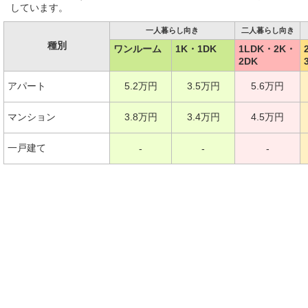
しています。
一人暮らし向き
二人暮らし向き
種別
ワンルーム
1K・1DK
1LDK・2K・
2DK
アパート
5.2万円
3.5万円
5.6万円
マンション
3.8万円
3.4万円
4.5万円
一戸建て
-
-
-